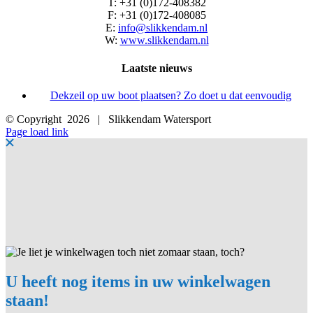
T: +31 (0)172-408382
F: +31 (0)172-408085
E:
info@slikkendam.nl
W:
www.slikkendam.nl
Laatste nieuws
Dekzeil op uw boot plaatsen? Zo doet u dat eenvoudig
© Copyright
2026 | Slikkendam Watersport
Facebook
Instagram
LinkedIn
YouTube
X
E-
Page load link
mail
U heeft nog items in uw winkelwagen
staan!