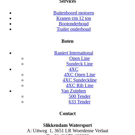
Services
Buitenboord motoren
Kranen t/m 12 ton
Bootonderhoud
Trailer onderhoud
Boten
Ranieri International
Open Line
Sundeck Line
4XC
4XC Open Line
4XC Sundeckline
4XC Rib Line
Van Zutphen
500 Tender
633 Tender
Contact
Slikkendam Watersport
A: Uitweg 1, 3651 LR Woerdense Verlaat