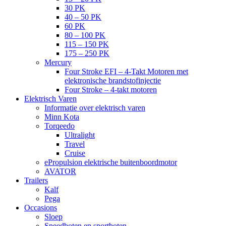
30 PK
40 – 50 PK
60 PK
80 – 100 PK
115 – 150 PK
175 – 250 PK
Mercury
Four Stroke EFI – 4-Takt Motoren met
elektronische brandstofinjectie
Four Stroke – 4-takt motoren
Elektrisch Varen
Informatie over elektrisch varen
Minn Kota
Torqeedo
Ultralight
Travel
Cruise
ePropulsion elektrische buitenboordmotor
AVATOR
Trailers
Kalf
Pega
Occasions
Sloep
Speedboten en sportboten