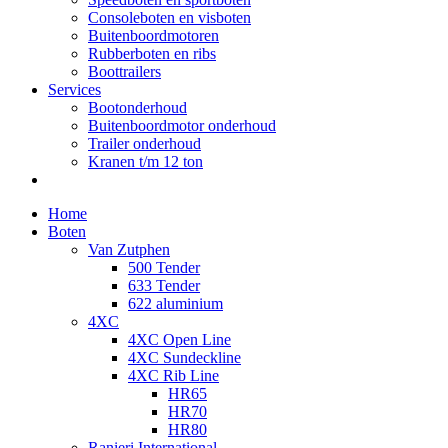
Consoleboten en visboten
Buitenboordmotoren
Rubberboten en ribs
Boottrailers
Services
Bootonderhoud
Buitenboordmotor onderhoud
Trailer onderhoud
Kranen t/m 12 ton
Home
Boten
Van Zutphen
500 Tender
633 Tender
622 aluminium
4XC
4XC Open Line
4XC Sundeckline
4XC Rib Line
HR65
HR70
HR80
Ranieri International