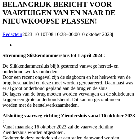
BELANGRIJK BERICHT VOOR
VAARTUIGEN VAN EN NAAR DE
NIEUWKOOPSE PLASSEN!
Redacteur
2023-10-10T08:10:28+00:00
10 oktober 2023
|
Bekijk
grotere
Stremming Slikkendammersluis tot 1 april 2024
:
afbeelding
De Slikkendammersluis blijft gestremd vanwege herstel- en
onderhoudswerkzaamheden.
Door een recent ongeval zijn de slagboom en het hekwerk van de
brug beschadigd en deze moet worden gerepareerd. Daarnaast was
er al groot onderhoud gepland aan de brug en de sluis.
De lagers van de brug moeten worden vervangen en de sluisdeuren
krijgen een grote onderhoudsbeurt. Dit kan nu gecombineerd
worden met de herstelwerkzaamheden.
Afsluiting vaarweg richting Ziendersluis vanaf 16 oktober 2023
:
Vanaf maandag 16 oktober 2023 zal de vaarweg richting
Ziendersluis worden afgesloten.
Gedurende deze periode zal er een stalen damwand worden