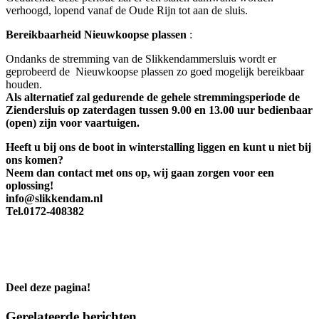
verhoogd, lopend vanaf de Oude Rijn tot aan de sluis.
Bereikbaarheid Nieuwkoopse plassen
:
Ondanks de stremming van de Slikkendammersluis wordt er
geprobeerd de Nieuwkoopse plassen zo goed mogelijk bereikbaar
houden.
Als alternatief zal gedurende de gehele stremmingsperiode de
Ziendersluis op zaterdagen tussen 9.00 en 13.00 uur bedienbaar
(open) zijn voor vaartuigen.
Heeft u bij ons de boot in winterstalling liggen en kunt u niet bij
ons komen?
Neem dan contact met ons op, wij gaan zorgen voor een
oplossing!
info@slikkendam.nl
Tel.0172-408382
Deel deze pagina!
Facebook
X
LinkedIn
WhatsApp
E-
Gerelateerde berichten