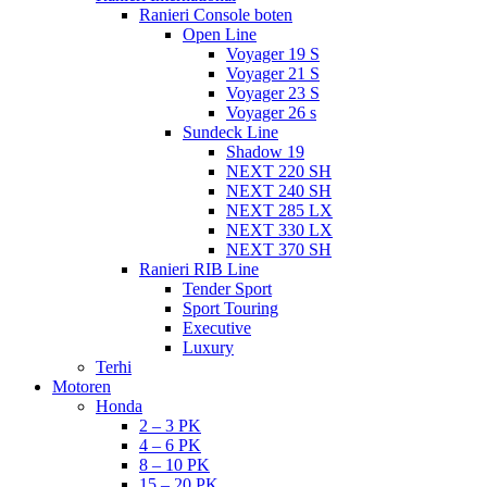
Ranieri Console boten
Open Line
Voyager 19 S
Voyager 21 S
Voyager 23 S
Voyager 26 s
Sundeck Line
Shadow 19
NEXT 220 SH
NEXT 240 SH
NEXT 285 LX
NEXT 330 LX
NEXT 370 SH
Ranieri RIB Line
Tender Sport
Sport Touring
Executive
Luxury
Terhi
Motoren
Honda
2 – 3 PK
4 – 6 PK
8 – 10 PK
15 – 20 PK