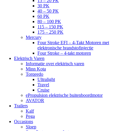
15 – 20 PK
30 PK
40 – 50 PK
60 PK
80 – 100 PK
115 – 150 PK
175 – 250 PK
Mercury
Four Stroke EFI – 4-Takt Motoren met
elektronische brandstofinjectie
Four Stroke – 4-takt motoren
Elektrisch Varen
Informatie over elektrisch varen
Minn Kota
Torqeedo
Ultralight
Travel
Cruise
ePropulsion elektrische buitenboordmotor
AVATOR
Trailers
Kalf
Pega
Occasions
Sloep