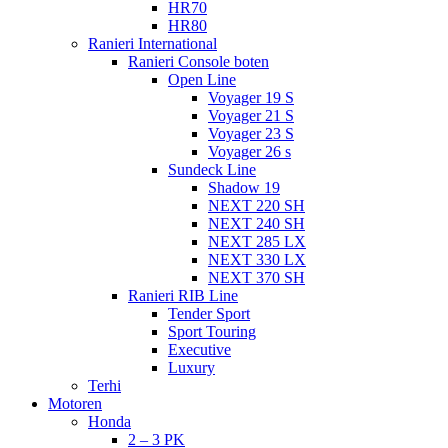
HR70
HR80
Ranieri International
Ranieri Console boten
Open Line
Voyager 19 S
Voyager 21 S
Voyager 23 S
Voyager 26 s
Sundeck Line
Shadow 19
NEXT 220 SH
NEXT 240 SH
NEXT 285 LX
NEXT 330 LX
NEXT 370 SH
Ranieri RIB Line
Tender Sport
Sport Touring
Executive
Luxury
Terhi
Motoren
Honda
2 – 3 PK