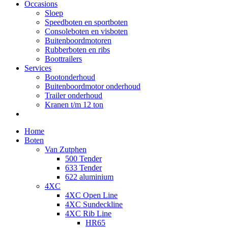
Occasions
Sloep
Speedboten en sportboten
Consoleboten en visboten
Buitenboordmotoren
Rubberboten en ribs
Boottrailers
Services
Bootonderhoud
Buitenboordmotor onderhoud
Trailer onderhoud
Kranen t/m 12 ton
Home
Boten
Van Zutphen
500 Tender
633 Tender
622 aluminium
4XC
4XC Open Line
4XC Sundeckline
4XC Rib Line
HR65