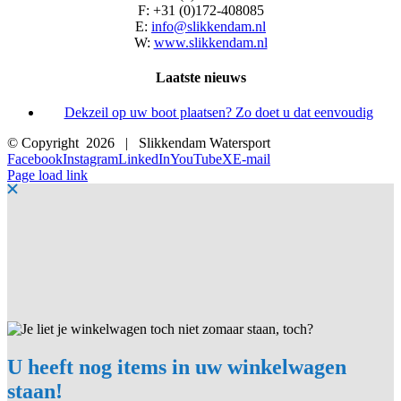
F: +31 (0)172-408085
E:
info@slikkendam.nl
W:
www.slikkendam.nl
Laatste nieuws
Dekzeil op uw boot plaatsen? Zo doet u dat eenvoudig
© Copyright
2026 | Slikkendam Watersport
Facebook
Instagram
LinkedIn
YouTube
X
E-mail
Page load link
U heeft nog items in uw winkelwagen
staan!