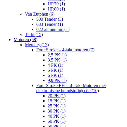
HR70 (1)
HR80 (1)
Van Zutphen (6)
500 Tender (3)
633 Tender (1)
622 aluminium (1)
Terhi (15)
Motoren (58)
Mercury (17)
Four Stroke – 4-takt motoren (7)
2,5 PK (1)
3.5 PK (1)
4 PK (1)
5 PK (1)
6 PK (1)
9,9 PK (1)
Four Stroke EFI – 4-Takt Motoren met
elektronische brandstofinjectie (10)
20 PK (1)
15 PK (1)
25 PK (1)
30 PK (1)
40 PK (1)
50 PK (1)
60 PK (1)