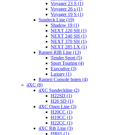
Voyager 23 S (1)
Voyager 26 s (1)
Voyager 19 S (1)
Sundeck Line (19)
Shadow 19 (1)
NEXT 220 SH (1)
NEXT 240 SH (1)
NEXT 370 SH (1)
NEXT 285 LX (1)
Ranieri RIB Line (13)
Tender Sport (5)
Sport Touring (4)
Executive (3)
Luxury (1)
Ranieri Console boten (4)
4XC (8)
4XC Sundeckline (2)
H22SD (1)
H26 SD (1)
4XC Open Line (3)
H20CC (1)
H19CC (1)
H22CC (1)
4XC Rib Line (3)
HR65 (1)