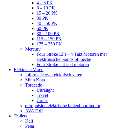
4 – 6 PK
8 – 10 PK
15 – 20 PK
30 PK
40 – 50 PK
60 PK
80 – 100 PK
115 – 150 PK
175 – 250 PK
Mercury
Four Stroke EFI – 4-Takt Motoren met
elektronische brandstofinjectie
Four Stroke – 4-takt motoren
Elektrisch Varen
Informatie over elektrisch varen
Minn Kota
Torqeedo
Ultralight
Travel
Cruise
ePropulsion elektrische buitenboordmotor
AVATOR
Trailers
Kalf
Pega