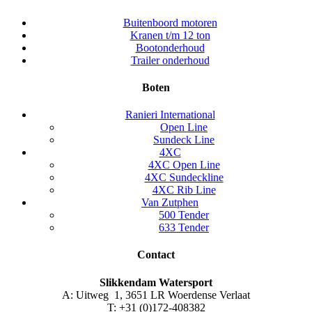
Buitenboord motoren
Kranen t/m 12 ton
Bootonderhoud
Trailer onderhoud
Boten
Ranieri International
Open Line
Sundeck Line
4XC
4XC Open Line
4XC Sundeckline
4XC Rib Line
Van Zutphen
500 Tender
633 Tender
Contact
Slikkendam Watersport
A: Uitweg 1, 3651 LR Woerdense Verlaat
T: +31 (0)172-408382