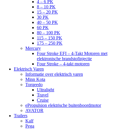
4 – 6 PK
8 – 10 PK
15 – 20 PK
30 PK
40 – 50 PK
60 PK
80 – 100 PK
115 – 150 PK
175 – 250 PK
Mercury
Four Stroke EFI – 4-Takt Motoren met
elektronische brandstofinjectie
Four Stroke – 4-takt motoren
Elektrisch Varen
Informatie over elektrisch varen
Minn Kota
Torqeedo
Ultralight
Travel
Cruise
ePropulsion elektrische buitenboordmotor
AVATOR
Trailers
Kalf
Pega