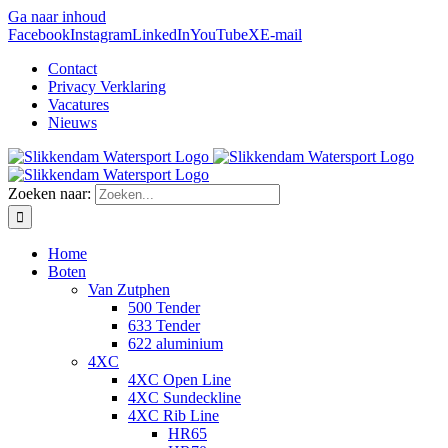
Ga naar inhoud
Facebook
Instagram
LinkedIn
YouTube
X
E-mail
Contact
Privacy Verklaring
Vacatures
Nieuws
Zoeken naar:
Home
Boten
Van Zutphen
500 Tender
633 Tender
622 aluminium
4XC
4XC Open Line
4XC Sundeckline
4XC Rib Line
HR65