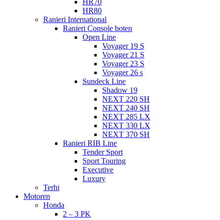
HR70
HR80
Ranieri International
Ranieri Console boten
Open Line
Voyager 19 S
Voyager 21 S
Voyager 23 S
Voyager 26 s
Sundeck Line
Shadow 19
NEXT 220 SH
NEXT 240 SH
NEXT 285 LX
NEXT 330 LX
NEXT 370 SH
Ranieri RIB Line
Tender Sport
Sport Touring
Executive
Luxury
Terhi
Motoren
Honda
2 – 3 PK