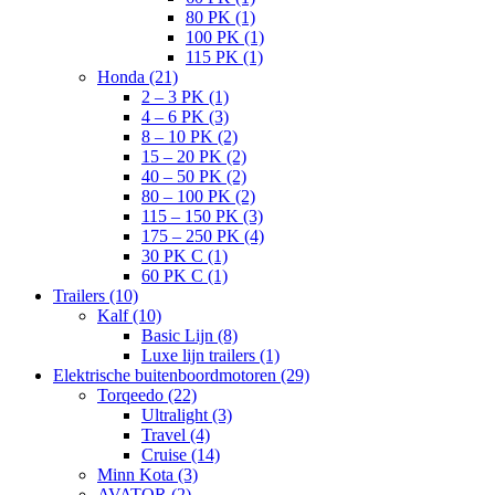
80 PK (1)
100 PK (1)
115 PK (1)
Honda (21)
2 – 3 PK (1)
4 – 6 PK (3)
8 – 10 PK (2)
15 – 20 PK (2)
40 – 50 PK (2)
80 – 100 PK (2)
115 – 150 PK (3)
175 – 250 PK (4)
30 PK C (1)
60 PK C (1)
Trailers (10)
Kalf (10)
Basic Lijn (8)
Luxe lijn trailers (1)
Elektrische buitenboordmotoren (29)
Torqeedo (22)
Ultralight (3)
Travel (4)
Cruise (14)
Minn Kota (3)
AVATOR (2)