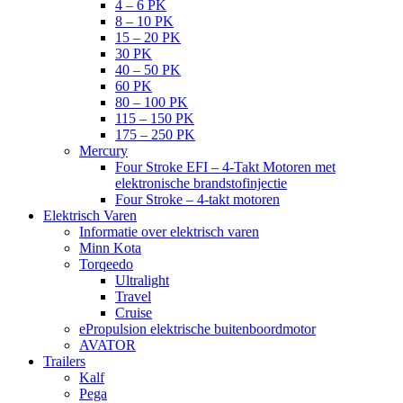
4 – 6 PK
8 – 10 PK
15 – 20 PK
30 PK
40 – 50 PK
60 PK
80 – 100 PK
115 – 150 PK
175 – 250 PK
Mercury
Four Stroke EFI – 4-Takt Motoren met
elektronische brandstofinjectie
Four Stroke – 4-takt motoren
Elektrisch Varen
Informatie over elektrisch varen
Minn Kota
Torqeedo
Ultralight
Travel
Cruise
ePropulsion elektrische buitenboordmotor
AVATOR
Trailers
Kalf
Pega