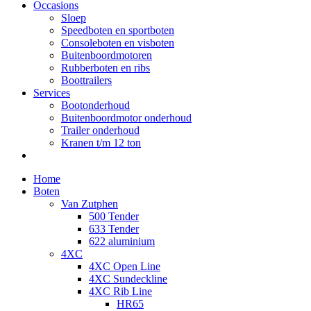
Occasions
Sloep
Speedboten en sportboten
Consoleboten en visboten
Buitenboordmotoren
Rubberboten en ribs
Boottrailers
Services
Bootonderhoud
Buitenboordmotor onderhoud
Trailer onderhoud
Kranen t/m 12 ton
Home
Boten
Van Zutphen
500 Tender
633 Tender
622 aluminium
4XC
4XC Open Line
4XC Sundeckline
4XC Rib Line
HR65