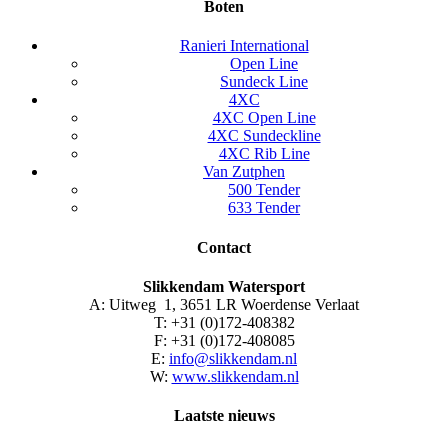
Boten
Ranieri International
Open Line
Sundeck Line
4XC
4XC Open Line
4XC Sundeckline
4XC Rib Line
Van Zutphen
500 Tender
633 Tender
Contact
Slikkendam Watersport
A: Uitweg 1, 3651 LR Woerdense Verlaat
T: +31 (0)172-408382
F: +31 (0)172-408085
E:
info@slikkendam.nl
W:
www.slikkendam.nl
Laatste nieuws