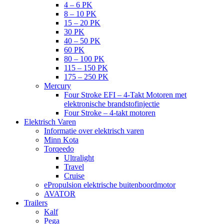
4 – 6 PK
8 – 10 PK
15 – 20 PK
30 PK
40 – 50 PK
60 PK
80 – 100 PK
115 – 150 PK
175 – 250 PK
Mercury
Four Stroke EFI – 4-Takt Motoren met
elektronische brandstofinjectie
Four Stroke – 4-takt motoren
Elektrisch Varen
Informatie over elektrisch varen
Minn Kota
Torqeedo
Ultralight
Travel
Cruise
ePropulsion elektrische buitenboordmotor
AVATOR
Trailers
Kalf
Pega