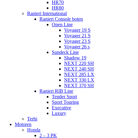
HR70
HR80
Ranieri International
Ranieri Console boten
Open Line
Voyager 19 S
Voyager 21 S
Voyager 23 S
Voyager 26 s
Sundeck Line
Shadow 19
NEXT 220 SH
NEXT 240 SH
NEXT 285 LX
NEXT 330 LX
NEXT 370 SH
Ranieri RIB Line
Tender Sport
Sport Touring
Executive
Luxury
Terhi
Motoren
Honda
2 – 3 PK