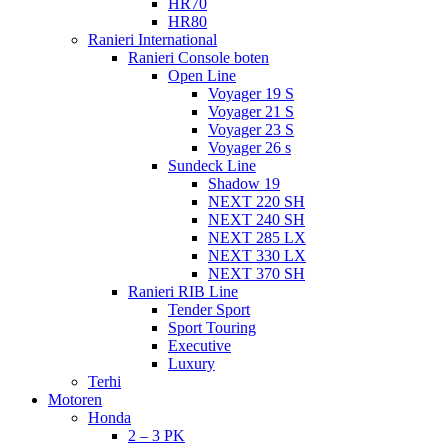
HR70
HR80
Ranieri International
Ranieri Console boten
Open Line
Voyager 19 S
Voyager 21 S
Voyager 23 S
Voyager 26 s
Sundeck Line
Shadow 19
NEXT 220 SH
NEXT 240 SH
NEXT 285 LX
NEXT 330 LX
NEXT 370 SH
Ranieri RIB Line
Tender Sport
Sport Touring
Executive
Luxury
Terhi
Motoren
Honda
2 – 3 PK