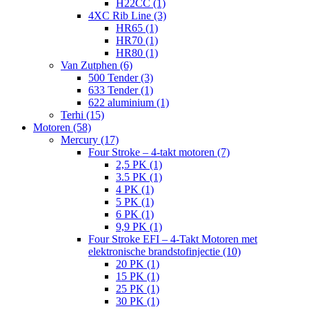
H22CC (1)
4XC Rib Line (3)
HR65 (1)
HR70 (1)
HR80 (1)
Van Zutphen (6)
500 Tender (3)
633 Tender (1)
622 aluminium (1)
Terhi (15)
Motoren (58)
Mercury (17)
Four Stroke – 4-takt motoren (7)
2,5 PK (1)
3.5 PK (1)
4 PK (1)
5 PK (1)
6 PK (1)
9,9 PK (1)
Four Stroke EFI – 4-Takt Motoren met
elektronische brandstofinjectie (10)
20 PK (1)
15 PK (1)
25 PK (1)
30 PK (1)