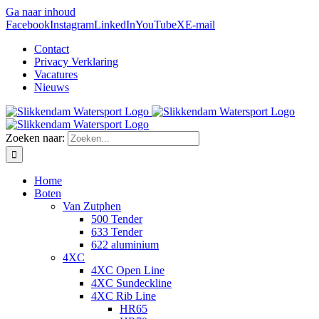
Ga naar inhoud
Facebook
Instagram
LinkedIn
YouTube
X
E-mail
Contact
Privacy Verklaring
Vacatures
Nieuws
Zoeken naar:
Home
Boten
Van Zutphen
500 Tender
633 Tender
622 aluminium
4XC
4XC Open Line
4XC Sundeckline
4XC Rib Line
HR65