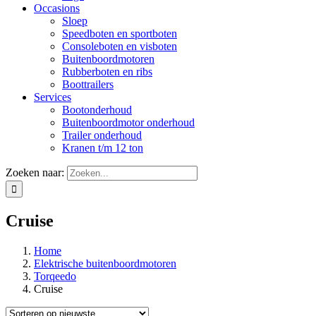
Occasions
Sloep
Speedboten en sportboten
Consoleboten en visboten
Buitenboordmotoren
Rubberboten en ribs
Boottrailers
Services
Bootonderhoud
Buitenboordmotor onderhoud
Trailer onderhoud
Kranen t/m 12 ton
Zoeken naar:
Cruise
Home
Elektrische buitenboordmotoren
Torqeedo
Cruise