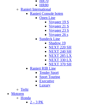
HR70
HR80
Ranieri International
Ranieri Console boten
Open Line
Voyager 19 S
Voyager 21 S
Voyager 23 S
Voyager 26 s
Sundeck Line
Shadow 19
NEXT 220 SH
NEXT 240 SH
NEXT 285 LX
NEXT 330 LX
NEXT 370 SH
Ranieri RIB Line
Tender Sport
Sport Touring
Executive
Luxury
Terhi
Motoren
Honda
2 – 3 PK