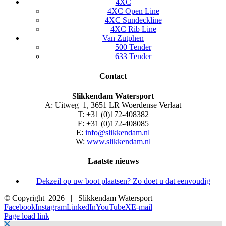
4XC
4XC Open Line
4XC Sundeckline
4XC Rib Line
Van Zutphen
500 Tender
633 Tender
Contact
Slikkendam Watersport
A: Uitweg 1, 3651 LR Woerdense Verlaat
T: +31 (0)172-408382
F: +31 (0)172-408085
E:
info@slikkendam.nl
W:
www.slikkendam.nl
Laatste nieuws
Dekzeil op uw boot plaatsen? Zo doet u dat eenvoudig
© Copyright
2026 | Slikkendam Watersport
Facebook
Instagram
LinkedIn
YouTube
X
E-mail
Page load link