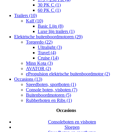
30 PK C (1)
60 PK C (1)
Trailers (10)
Kalf (10)
Basic Lijn (8)
Luxe lijn trailers (1)
Elektrische buitenboordmotoren (29)
Torqeedo (22)
Ultralight (3)
Travel (4)
Cruise (14)
Minn Kota (3)
AVATOR (2)
ePropulsion elektrische buitenboordmotor (2)
Occasions (13)
Speedboten, sportboten (1)
Console boten, visboten (7)
Buitenboordmotoren (5)
Rubberboten en Ribs (1)
Occasions
Consoleboten en visboten
Sloepen