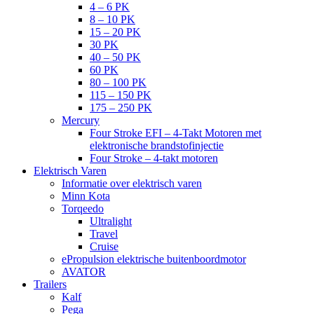
4 – 6 PK
8 – 10 PK
15 – 20 PK
30 PK
40 – 50 PK
60 PK
80 – 100 PK
115 – 150 PK
175 – 250 PK
Mercury
Four Stroke EFI – 4-Takt Motoren met
elektronische brandstofinjectie
Four Stroke – 4-takt motoren
Elektrisch Varen
Informatie over elektrisch varen
Minn Kota
Torqeedo
Ultralight
Travel
Cruise
ePropulsion elektrische buitenboordmotor
AVATOR
Trailers
Kalf
Pega