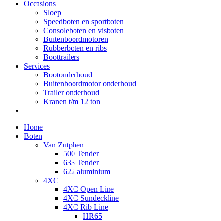
Occasions
Sloep
Speedboten en sportboten
Consoleboten en visboten
Buitenboordmotoren
Rubberboten en ribs
Boottrailers
Services
Bootonderhoud
Buitenboordmotor onderhoud
Trailer onderhoud
Kranen t/m 12 ton
Home
Boten
Van Zutphen
500 Tender
633 Tender
622 aluminium
4XC
4XC Open Line
4XC Sundeckline
4XC Rib Line
HR65