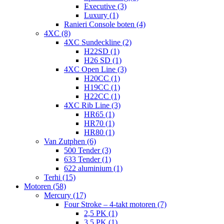
Executive (3)
Luxury (1)
Ranieri Console boten (4)
4XC (8)
4XC Sundeckline (2)
H22SD (1)
H26 SD (1)
4XC Open Line (3)
H20CC (1)
H19CC (1)
H22CC (1)
4XC Rib Line (3)
HR65 (1)
HR70 (1)
HR80 (1)
Van Zutphen (6)
500 Tender (3)
633 Tender (1)
622 aluminium (1)
Terhi (15)
Motoren (58)
Mercury (17)
Four Stroke – 4-takt motoren (7)
2,5 PK (1)
3.5 PK (1)