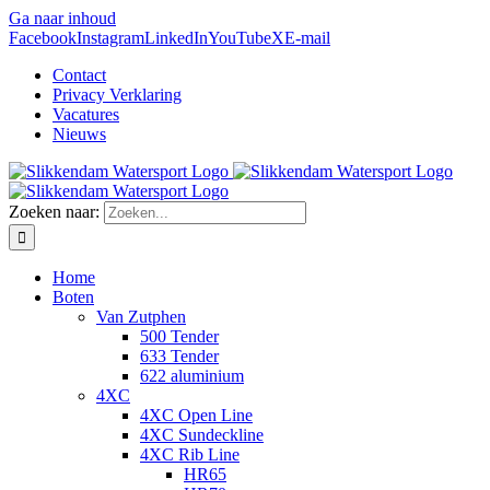
Ga naar inhoud
Facebook
Instagram
LinkedIn
YouTube
X
E-mail
Contact
Privacy Verklaring
Vacatures
Nieuws
Zoeken naar:
Home
Boten
Van Zutphen
500 Tender
633 Tender
622 aluminium
4XC
4XC Open Line
4XC Sundeckline
4XC Rib Line
HR65