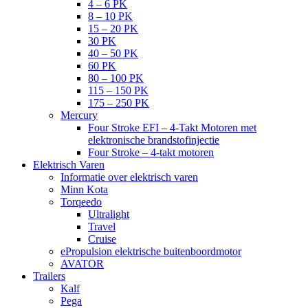
4 – 6 PK
8 – 10 PK
15 – 20 PK
30 PK
40 – 50 PK
60 PK
80 – 100 PK
115 – 150 PK
175 – 250 PK
Mercury
Four Stroke EFI – 4-Takt Motoren met
elektronische brandstofinjectie
Four Stroke – 4-takt motoren
Elektrisch Varen
Informatie over elektrisch varen
Minn Kota
Torqeedo
Ultralight
Travel
Cruise
ePropulsion elektrische buitenboordmotor
AVATOR
Trailers
Kalf
Pega