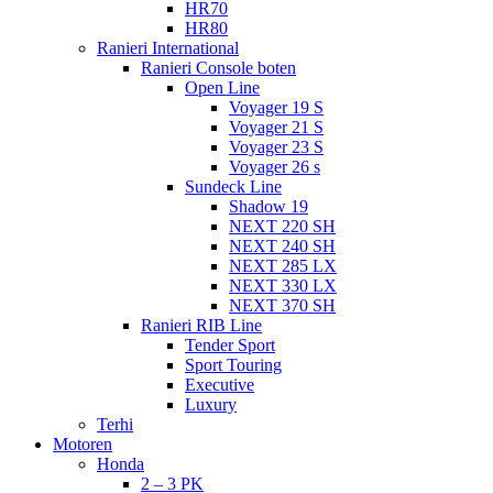
HR70
HR80
Ranieri International
Ranieri Console boten
Open Line
Voyager 19 S
Voyager 21 S
Voyager 23 S
Voyager 26 s
Sundeck Line
Shadow 19
NEXT 220 SH
NEXT 240 SH
NEXT 285 LX
NEXT 330 LX
NEXT 370 SH
Ranieri RIB Line
Tender Sport
Sport Touring
Executive
Luxury
Terhi
Motoren
Honda
2 – 3 PK