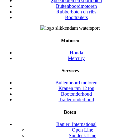
Speedboten en sportboten
Buitenboordmotoren
Rubberboten en ribs
Boottrailers
Motoren
Honda
Mercury
Services
Buitenboord motoren
Kranen t/m 12 ton
Bootonderhoud
Trailer onderhoud
Boten
Ranieri International
Open Line
Sundeck Line