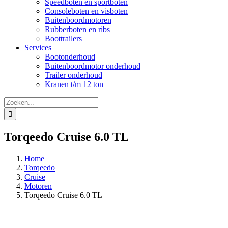
Speedboten en sportboten
Consoleboten en visboten
Buitenboordmotoren
Rubberboten en ribs
Boottrailers
Services
Bootonderhoud
Buitenboordmotor onderhoud
Trailer onderhoud
Kranen t/m 12 ton
Zoeken
naar:
Torqeedo Cruise 6.0 TL
Home
Torqeedo
Cruise
Motoren
Torqeedo Cruise 6.0 TL