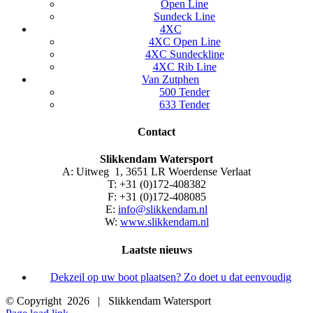
Open Line
Sundeck Line
4XC
4XC Open Line
4XC Sundeckline
4XC Rib Line
Van Zutphen
500 Tender
633 Tender
Contact
Slikkendam Watersport
A: Uitweg 1, 3651 LR Woerdense Verlaat
T: +31 (0)172-408382
F: +31 (0)172-408085
E:
info@slikkendam.nl
W:
www.slikkendam.nl
Laatste nieuws
Dekzeil op uw boot plaatsen? Zo doet u dat eenvoudig
© Copyright
2026 | Slikkendam Watersport
Facebook
Instagram
LinkedIn
YouTube
X
E-