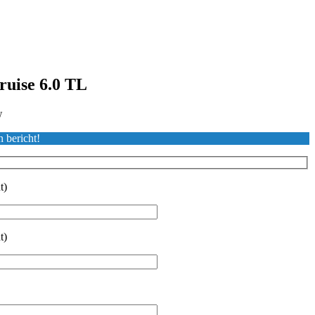
ruise 6.0 TL
W
n bericht!
t)
t)