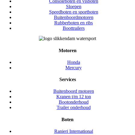
Consoleboten en visboten
Sloepen
Speedboten en sportboten
Buitenboordmotoren
Rubberboten en ribs
Boottrailers
Motoren
Honda
Mercury
Services
Buitenboord motoren
Kranen t/m 12 ton
Bootonderhoud
Trailer onderhoud
Boten
Ranieri International