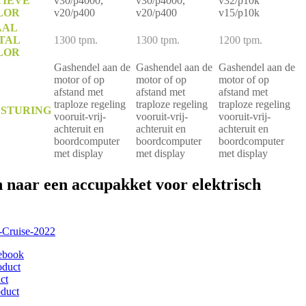
TIEVE
v30/p4000,
v30/p4000,
v32/p10k
LOR
v20/p400
v20/p400
v15/p10k
AAL
TAL
1300 tpm.
1300 tpm.
1200 tpm.
LOR
Gashendel aan de
Gashendel aan de
Gashendel aan de
motor of op
motor of op
motor of op
afstand met
afstand met
afstand met
traploze regeling
traploze regeling
traploze regeling
ESTURING
vooruit-vrij-
vooruit-vrij-
vooruit-vrij-
achteruit en
achteruit en
achteruit en
boordcomputer
boordcomputer
boordcomputer
met display
met display
met display
n naar een accupakket voor elektrisch
o-Cruise-2022
ebook
oduct
ct
oduct