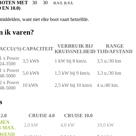
 BOTEN MET
30
30
n.v.t.
n.v.t.
 EN 10.0)
middelden, want niet elke boot vaart hetzelfde.
n ik varen?
VERBRUIK BIJ
RANGE
ACCU(‘S)
CAPACITEIT
KRUISSNELHEID
TIJD/AFSTAND
1 x Power
3,5 kWh
1 kW bij 8 km/u.
3,5 u./30 km
24-3500
1 x Power
5,0 kWh
1,5 kW bij 9 km/u.
3,3 u./30 km
48-5000
2 x Power
10 kWh
2,5 kW bij 10 km/u
4 u./40 km.
48-5000
s
2.0
CRUISE 4.0
CRUISE 10.0
MEN
2,0 kW
4,0 kW
10,0 kW
 MAX.
UWEND