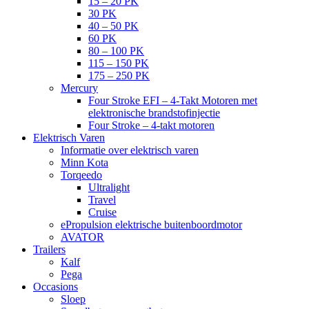
15 – 20 PK
30 PK
40 – 50 PK
60 PK
80 – 100 PK
115 – 150 PK
175 – 250 PK
Mercury
Four Stroke EFI – 4-Takt Motoren met
elektronische brandstofinjectie
Four Stroke – 4-takt motoren
Elektrisch Varen
Informatie over elektrisch varen
Minn Kota
Torqeedo
Ultralight
Travel
Cruise
ePropulsion elektrische buitenboordmotor
AVATOR
Trailers
Kalf
Pega
Occasions
Sloep