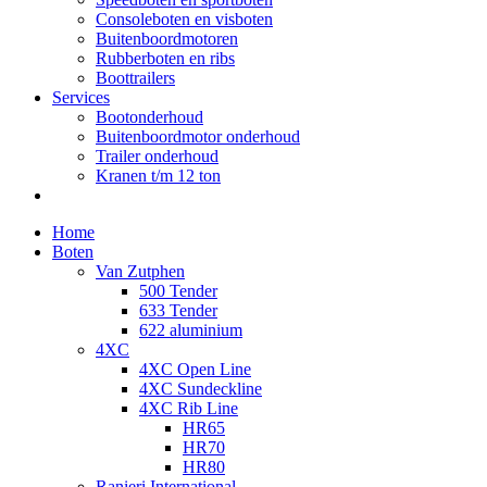
Consoleboten en visboten
Buitenboordmotoren
Rubberboten en ribs
Boottrailers
Services
Bootonderhoud
Buitenboordmotor onderhoud
Trailer onderhoud
Kranen t/m 12 ton
Home
Boten
Van Zutphen
500 Tender
633 Tender
622 aluminium
4XC
4XC Open Line
4XC Sundeckline
4XC Rib Line
HR65
HR70
HR80
Ranieri International