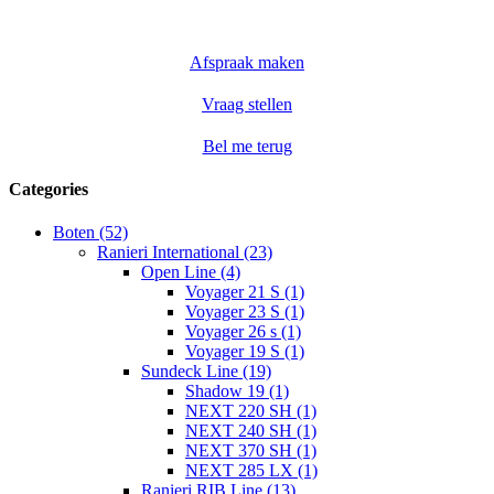
Deze
optie
kan
Afspraak maken
gekozen
worden
op
Vraag stellen
de
productpagina
Bel me terug
Categories
Boten (52)
Ranieri International (23)
Open Line (4)
Voyager 21 S (1)
Voyager 23 S (1)
Voyager 26 s (1)
Voyager 19 S (1)
Sundeck Line (19)
Shadow 19 (1)
NEXT 220 SH (1)
NEXT 240 SH (1)
NEXT 370 SH (1)
NEXT 285 LX (1)
Ranieri RIB Line (13)