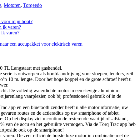
e
,
Motoren
,
Torqeedo
 voor mijn boot?
 ik varen?
 ik varen?
 naar een accupakket voor elektrisch varen
0 TL Langstaart met gashendel.
 serie is ontworpen als hoofdaandrijving voor sloepen, tenders, zeil
zo’n 10 m. lengte. Door het hoge koppel en de grote schroef heeft u
ower.
cht: De volledig waterdichte motor in een stevige aluminium
t jarenlang vaarplezier, ook bij professioneel gebruik of in de
Trac app en een bluetooth zender heeft u alle motorinformatie, uw
, gevaren routes en de actieradius op uw smartphone of tablet.
e: Op het display ziet u continu de resterende vaartijd of -afstand,
 % van de accu en het gebruikte vermogen. Via de Torq Trac app heb
kaartpositie ook op de smartphone!
er varen: De zeer efficiënte borstelloze motor in combinatie met de