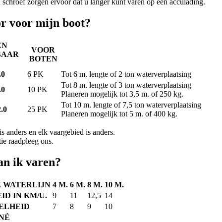
 schroef zorgen ervoor dat u langer kunt varen op één acculading.
r voor mijn boot?
EN
VOOR
BAAR
BOTEN
.0
6 PK
Tot 6 m. lengte of 2 ton waterverplaatsing
Tot 8 m. lengte of 3 ton waterverplaatsing
.0
10 PK
Planeren mogelijk tot 3,5 m. of 250 kg.
Tot 10 m. lengte of 7,5 ton waterverplaatsing
.0
25 PK
Planeren mogelijk tot 5 m. of 400 kg.
s anders en elk vaargebied is anders.
ie raadpleeg ons.
an ik varen?
E WATERLIJN
4 M.
6 M.
8 M.
10 M.
D IN KM/U.
9
11
12,5
14
ELHEID
7
8
9
10
NÉ