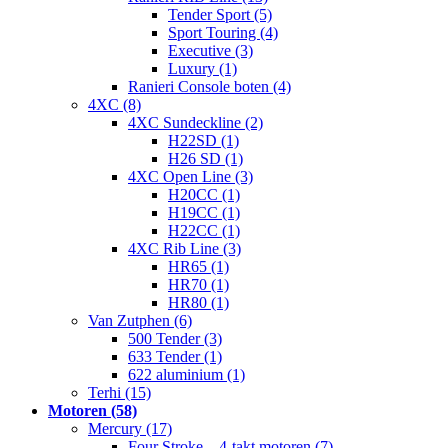
Tender Sport (5)
Sport Touring (4)
Executive (3)
Luxury (1)
Ranieri Console boten (4)
4XC (8)
4XC Sundeckline (2)
H22SD (1)
H26 SD (1)
4XC Open Line (3)
H20CC (1)
H19CC (1)
H22CC (1)
4XC Rib Line (3)
HR65 (1)
HR70 (1)
HR80 (1)
Van Zutphen (6)
500 Tender (3)
633 Tender (1)
622 aluminium (1)
Terhi (15)
Motoren (58)
Mercury (17)
Four Stroke – 4-takt motoren (7)