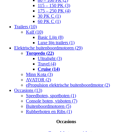
80 – 100 PK (2)
115 – 150 PK (3)
175 – 250 PK (4)
30 PK C (1)
60 PK C (1)
Trailers (10)
Kalf (10)
Basic Lijn (8)
Luxe lijn trailers (1)
Elektrische buitenboordmotoren (29)
Torqeedo (22)
Ultralight (3)
Travel (4)
Cruise (14)
Minn Kota (3)
AVATOR (2)
ePropulsion elektrische buitenboordmotor (2)
Occasions (13)
Speedboten, sportboten (1)
Console boten, visboten (7)
Buitenboordmotoren (5)
Rubberboten en Ribs (1)
Occasions