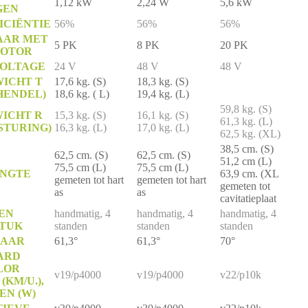
1,12 kW
2,24 W
5,6 kW
GEN
ICIËNTIE
56%
56%
56%
AAR MET
5 PK
8 PK
20 PK
MOTOR
VOLTAGE
24 V
48 V
48 V
ICHT T
17,6 kg. (S)
18,3 kg. (S)
HENDEL)
18,6 kg. ( L)
19,4 kg. (L)
59,8 kg. (S)
ICHT R
15,3 kg. (S)
16,1 kg. (S)
61,3 kg. (L)
STURING)
16,3 kg. (L)
17,0 kg. (L)
62,5 kg. (XL)
38,5 cm. (S)
62,5 cm. (S)
62,5 cm. (S)
51,2 cm (L)
75,5 cm (L)
75,5 cm (L)
ENGTE
63,9 cm. (XL
gemeten tot hart
gemeten tot hart
gemeten tot
as
as
cavitatieplaat
EN
handmatig, 4
handmatig, 4
handmatig, 4
STUK
standen
standen
standen
BAAR
61,3°
61,3°
70°
ARD
LOR
v19/p4000
v19/p4000
v22/p10k
(KM/U.),
N (W)