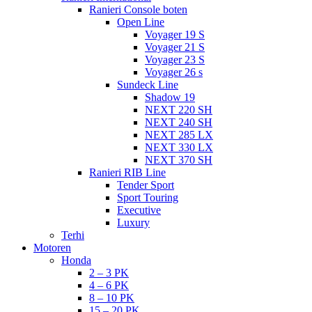
Ranieri Console boten
Open Line
Voyager 19 S
Voyager 21 S
Voyager 23 S
Voyager 26 s
Sundeck Line
Shadow 19
NEXT 220 SH
NEXT 240 SH
NEXT 285 LX
NEXT 330 LX
NEXT 370 SH
Ranieri RIB Line
Tender Sport
Sport Touring
Executive
Luxury
Terhi
Motoren
Honda
2 – 3 PK
4 – 6 PK
8 – 10 PK
15 – 20 PK