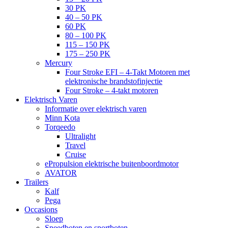
30 PK
40 – 50 PK
60 PK
80 – 100 PK
115 – 150 PK
175 – 250 PK
Mercury
Four Stroke EFI – 4-Takt Motoren met
elektronische brandstofinjectie
Four Stroke – 4-takt motoren
Elektrisch Varen
Informatie over elektrisch varen
Minn Kota
Torqeedo
Ultralight
Travel
Cruise
ePropulsion elektrische buitenboordmotor
AVATOR
Trailers
Kalf
Pega
Occasions
Sloep
Speedboten en sportboten