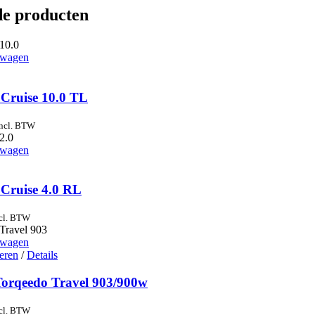
de producten
lwagen
Cruise 10.0 TL
incl. BTW
lwagen
Cruise 4.0 RL
cl. BTW
lwagen
Dit
teren
/
Details
product
heeft
rqeedo Travel 903/900w
meerdere
variaties.
cl. BTW