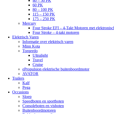
40 – 50 PK
60 PK
80 – 100 PK
115 – 150 PK
175 – 250 PK
Mercury
Four Stroke EFI – 4-Takt Motoren met elektronisch
Four Stroke – 4-takt motoren
Elektrisch Varen
Informatie over elektrisch varen
Minn Kota
Torqeedo
Ultralight
Travel
Cruise
ePropulsion elektrische buitenboordmotor
AVATOR
Trailers
Kalf
Pega
Occasions
Sloep
Speedboten en sportboten
Consoleboten en visboten
Buitenboordmotoren