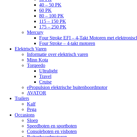
40 – 50 PK
60 PK
80 – 100 PK
115 – 150 PK
175 – 250 PK
Mercury
Four Stroke EFI – 4-Takt Motoren met elektronisch
Four Stroke – 4-takt motoren
Elektrisch Varen
Informatie over elektrisch varen
Minn Kota
Torqeedo
Ultralight
Travel
Cruise
ePropulsion elektrische buitenboordmotor
AVATOR
Trailers
Kalf
Pega
Occasions
Sloep
Speedboten en sportboten
Consoleboten en visboten
Buitenboordmotoren