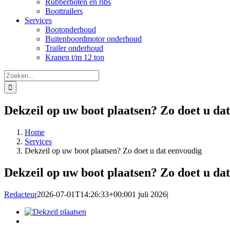
Rubberboten en ribs
Boottrailers
Services
Bootonderhoud
Buitenboordmotor onderhoud
Trailer onderhoud
Kranen t/m 12 ton
Zoeken
naar:
Dekzeil op uw boot plaatsen? Zo doet u da
Home
Services
Dekzeil op uw boot plaatsen? Zo doet u dat eenvoudig
Dekzeil op uw boot plaatsen? Zo doet u da
Redacteur
2026-07-01T14:26:33+00:00
1 juli 2026
|
Bekijk
grotere
afbeelding