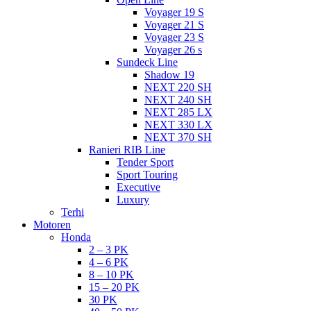
Voyager 19 S
Voyager 21 S
Voyager 23 S
Voyager 26 s
Sundeck Line
Shadow 19
NEXT 220 SH
NEXT 240 SH
NEXT 285 LX
NEXT 330 LX
NEXT 370 SH
Ranieri RIB Line
Tender Sport
Sport Touring
Executive
Luxury
Terhi
Motoren
Honda
2 – 3 PK
4 – 6 PK
8 – 10 PK
15 – 20 PK
30 PK