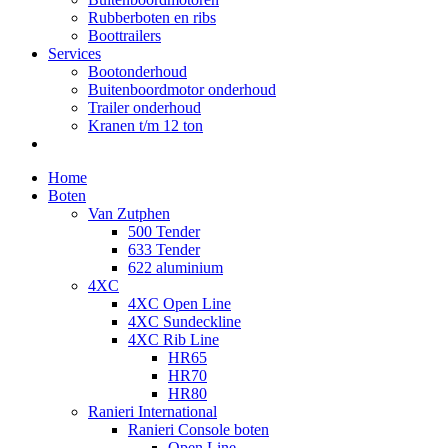
Rubberboten en ribs
Boottrailers
Services
Bootonderhoud
Buitenboordmotor onderhoud
Trailer onderhoud
Kranen t/m 12 ton
Home
Boten
Van Zutphen
500 Tender
633 Tender
622 aluminium
4XC
4XC Open Line
4XC Sundeckline
4XC Rib Line
HR65
HR70
HR80
Ranieri International
Ranieri Console boten
Open Line