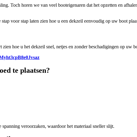
ing. Toch horen we van veel booteigenaren dat het opzetten en afhalen 
tap voor stap laten zien hoe u een dekzeil eenvoudig op uw boot plaat
t zien hoe u het dekzeil snel, netjes en zonder beschadigingen op uw b
i=Myht3cpB8e0Jvsaz
oed te plaatsen?
 spanning veroorzaken, waardoor het materiaal sneller slijt.