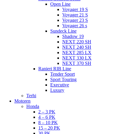
Open Line
Voyager 19 S
Voyager 21 S
Voyager 23 S
Voyager 26 s
Sundeck Line
Shadow 19
NEXT 220 SH
NEXT 240 SH
NEXT 285 LX
NEXT 330 LX
NEXT 370 SH
Ranieri RIB Line
Tender Sport
Sport Touring
Executive
Luxury
Terhi
Motoren
Honda
2 – 3 PK
4 – 6 PK
8 – 10 PK
15 – 20 PK
30 PK