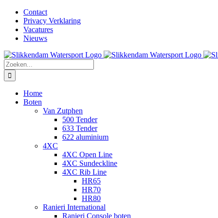
Ga
Facebook
Instagram
LinkedIn
YouTube
X
E-
Contact
naar
mail
Privacy Verklaring
inhoud
Vacatures
Nieuws
Zoeken
naar:
Home
Boten
Van Zutphen
500 Tender
633 Tender
622 aluminium
4XC
4XC Open Line
4XC Sundeckline
4XC Rib Line
HR65
HR70
HR80
Ranieri International
Ranieri Console boten