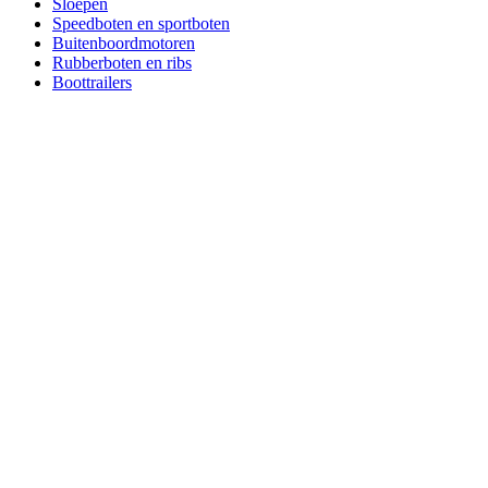
Sloepen
Speedboten en sportboten
Buitenboordmotoren
Rubberboten en ribs
Boottrailers