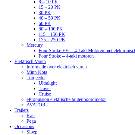
8 – 10 PK
15 – 20 PK
30 PK
40 – 50 PK
60 PK
80 – 100 PK
115 – 150 PK
175 – 250 PK
Mercury
Four Stroke EFI – 4-Takt Motoren met elektronisch
Four Stroke – 4-takt motoren
Elektrisch Varen
Informatie over elektrisch varen
Minn Kota
Torqeedo
Ultralight
Travel
Cruise
ePropulsion elektrische buitenboordmotor
AVATOR
Trailers
Kalf
Pega
Occasions
Sloep