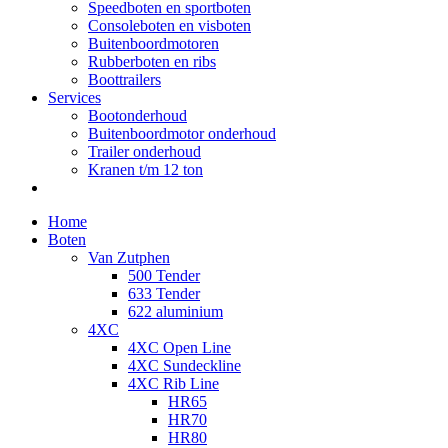
Speedboten en sportboten
Consoleboten en visboten
Buitenboordmotoren
Rubberboten en ribs
Boottrailers
Services
Bootonderhoud
Buitenboordmotor onderhoud
Trailer onderhoud
Kranen t/m 12 ton
Home
Boten
Van Zutphen
500 Tender
633 Tender
622 aluminium
4XC
4XC Open Line
4XC Sundeckline
4XC Rib Line
HR65
HR70
HR80