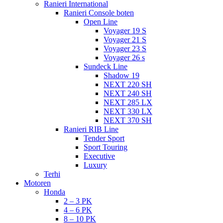
Ranieri International
Ranieri Console boten
Open Line
Voyager 19 S
Voyager 21 S
Voyager 23 S
Voyager 26 s
Sundeck Line
Shadow 19
NEXT 220 SH
NEXT 240 SH
NEXT 285 LX
NEXT 330 LX
NEXT 370 SH
Ranieri RIB Line
Tender Sport
Sport Touring
Executive
Luxury
Terhi
Motoren
Honda
2 – 3 PK
4 – 6 PK
8 – 10 PK