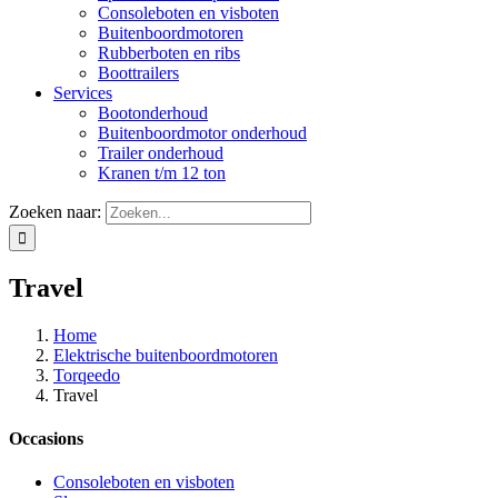
Consoleboten en visboten
Buitenboordmotoren
Rubberboten en ribs
Boottrailers
Services
Bootonderhoud
Buitenboordmotor onderhoud
Trailer onderhoud
Kranen t/m 12 ton
Zoeken naar:
Travel
Home
Elektrische buitenboordmotoren
Torqeedo
Travel
Occasions
Consoleboten en visboten