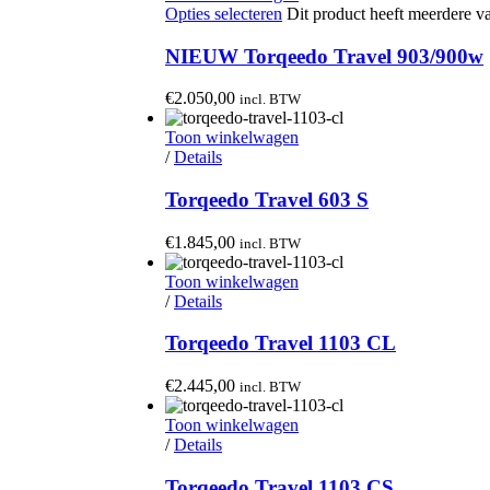
Opties selecteren
Dit product heeft meerdere v
NIEUW Torqeedo Travel 903/900w
€
2.050,00
incl. BTW
Toon winkelwagen
/
Details
Torqeedo Travel 603 S
€
1.845,00
incl. BTW
Toon winkelwagen
/
Details
Torqeedo Travel 1103 CL
€
2.445,00
incl. BTW
Toon winkelwagen
/
Details
Torqeedo Travel 1103 CS