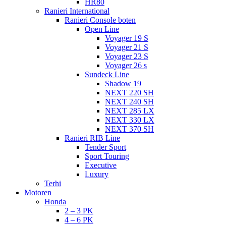
HR80
Ranieri International
Ranieri Console boten
Open Line
Voyager 19 S
Voyager 21 S
Voyager 23 S
Voyager 26 s
Sundeck Line
Shadow 19
NEXT 220 SH
NEXT 240 SH
NEXT 285 LX
NEXT 330 LX
NEXT 370 SH
Ranieri RIB Line
Tender Sport
Sport Touring
Executive
Luxury
Terhi
Motoren
Honda
2 – 3 PK
4 – 6 PK