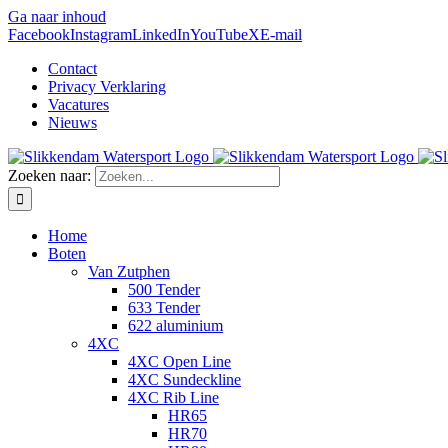
Ga naar inhoud
Facebook
Instagram
LinkedIn
YouTube
X
E-mail
Contact
Privacy Verklaring
Vacatures
Nieuws
Zoeken naar:
Home
Boten
Van Zutphen
500 Tender
633 Tender
622 aluminium
4XC
4XC Open Line
4XC Sundeckline
4XC Rib Line
HR65
HR70