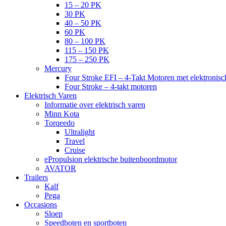
15 – 20 PK
30 PK
40 – 50 PK
60 PK
80 – 100 PK
115 – 150 PK
175 – 250 PK
Mercury
Four Stroke EFI – 4-Takt Motoren met elektronisch
Four Stroke – 4-takt motoren
Elektrisch Varen
Informatie over elektrisch varen
Minn Kota
Torqeedo
Ultralight
Travel
Cruise
ePropulsion elektrische buitenboordmotor
AVATOR
Trailers
Kalf
Pega
Occasions
Sloep
Speedboten en sportboten