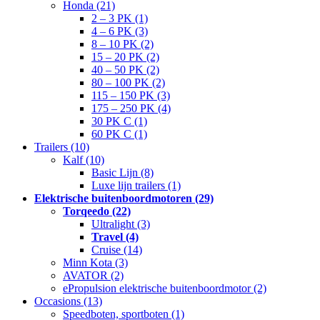
Honda (21)
2 – 3 PK (1)
4 – 6 PK (3)
8 – 10 PK (2)
15 – 20 PK (2)
40 – 50 PK (2)
80 – 100 PK (2)
115 – 150 PK (3)
175 – 250 PK (4)
30 PK C (1)
60 PK C (1)
Trailers (10)
Kalf (10)
Basic Lijn (8)
Luxe lijn trailers (1)
Elektrische buitenboordmotoren (29)
Torqeedo (22)
Ultralight (3)
Travel (4)
Cruise (14)
Minn Kota (3)
AVATOR (2)
ePropulsion elektrische buitenboordmotor (2)
Occasions (13)
Speedboten, sportboten (1)