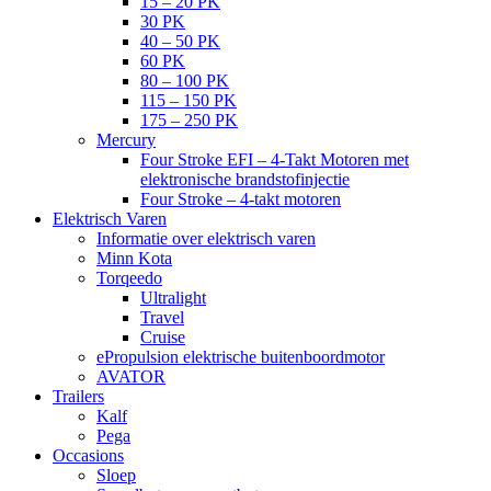
15 – 20 PK
30 PK
40 – 50 PK
60 PK
80 – 100 PK
115 – 150 PK
175 – 250 PK
Mercury
Four Stroke EFI – 4-Takt Motoren met
elektronische brandstofinjectie
Four Stroke – 4-takt motoren
Elektrisch Varen
Informatie over elektrisch varen
Minn Kota
Torqeedo
Ultralight
Travel
Cruise
ePropulsion elektrische buitenboordmotor
AVATOR
Trailers
Kalf
Pega
Occasions
Sloep