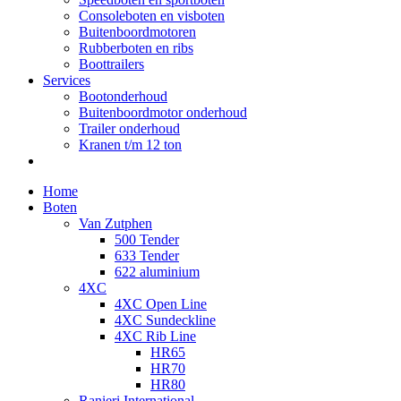
Consoleboten en visboten
Buitenboordmotoren
Rubberboten en ribs
Boottrailers
Services
Bootonderhoud
Buitenboordmotor onderhoud
Trailer onderhoud
Kranen t/m 12 ton
Home
Boten
Van Zutphen
500 Tender
633 Tender
622 aluminium
4XC
4XC Open Line
4XC Sundeckline
4XC Rib Line
HR65
HR70
HR80
Ranieri International