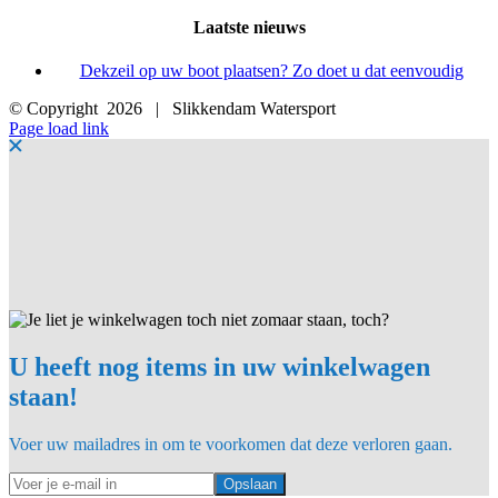
Laatste nieuws
Dekzeil op uw boot plaatsen? Zo doet u dat eenvoudig
© Copyright
2026 | Slikkendam Watersport
Facebook
Instagram
LinkedIn
YouTube
X
E-
Page load link
mail
U heeft nog items in uw winkelwagen
staan!
Voer uw mailadres in om te voorkomen dat deze verloren gaan.
Opslaan