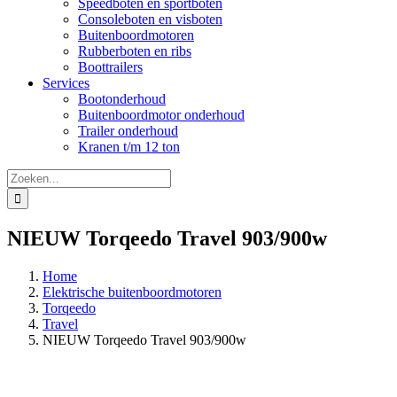
Speedboten en sportboten
Consoleboten en visboten
Buitenboordmotoren
Rubberboten en ribs
Boottrailers
Services
Bootonderhoud
Buitenboordmotor onderhoud
Trailer onderhoud
Kranen t/m 12 ton
Zoeken
naar:
NIEUW Torqeedo Travel 903/900w
Home
Elektrische buitenboordmotoren
Torqeedo
Travel
NIEUW Torqeedo Travel 903/900w