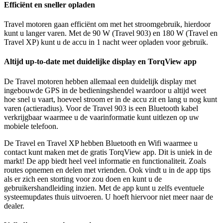
Efficiënt en sneller opladen
Travel motoren gaan efficiënt om met het stroomgebruik, hierdoor
kunt u langer varen. Met de 90 W (Travel 903) en 180 W (Travel en
Travel XP) kunt u de accu in 1 nacht weer opladen voor gebruik.
Altijd up-to-date met duidelijke display en TorqView app
De Travel motoren hebben allemaal een duidelijk display met
ingebouwde GPS in de bedieningshendel waardoor u altijd weet
hoe snel u vaart, hoeveel stroom er in de accu zit en lang u nog kunt
varen (actieradius). Voor de Travel 903 is een Bluetooth kabel
verkrijgbaar waarmee u de vaarinformatie kunt uitlezen op uw
mobiele telefoon.
De Travel en Travel XP hebben Bluetooth en Wifi waarmee u
contact kunt maken met de gratis TorqView app. Dit is uniek in de
markt! De app biedt heel veel informatie en functionaliteit. Zoals
routes opnemen en delen met vrienden. Ook vindt u in de app tips
als er zich een storting voor zou doen en kunt u de
gebruikershandleiding inzien. Met de app kunt u zelfs eventuele
systeemupdates thuis uitvoeren. U hoeft hiervoor niet meer naar de
dealer.