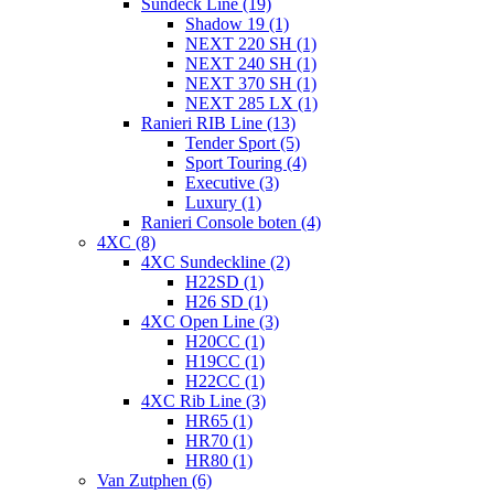
Sundeck Line (19)
Shadow 19 (1)
NEXT 220 SH (1)
NEXT 240 SH (1)
NEXT 370 SH (1)
NEXT 285 LX (1)
Ranieri RIB Line (13)
Tender Sport (5)
Sport Touring (4)
Executive (3)
Luxury (1)
Ranieri Console boten (4)
4XC (8)
4XC Sundeckline (2)
H22SD (1)
H26 SD (1)
4XC Open Line (3)
H20CC (1)
H19CC (1)
H22CC (1)
4XC Rib Line (3)
HR65 (1)
HR70 (1)
HR80 (1)
Van Zutphen (6)