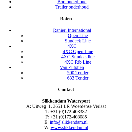
Bootonderhoud
Trailer onderhoud
Boten
Ranieri International
Open Line
Sundeck Line
4XC
4XC Open Line
4XC Sundeckline
4XC Rib Line
Van Zutphen
500 Tender
633 Tender
Contact
Slikkendam Watersport
A: Uitweg 1, 3651 LR Woerdense Verlaat
T: +31 (0)172-408382
F: +31 (0)172-408085
E:
info@slikkendam.nl
W:
www.slikkendam.nl