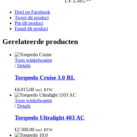
L € 3.345,-**
Deel op Facebook
Tweet dit product
Pin dit product
Email dit product
Gerelateerde producten
Toon winkelwagen
/
Details
Torqeedo Cruise 3.0 RL
€
4.015,00
incl. BTW
Toon winkelwagen
/
Details
Torqeedo Ultralight 403 AC
€
2.500,00
incl. BTW