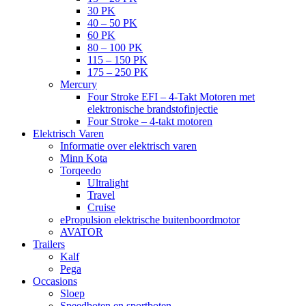
30 PK
40 – 50 PK
60 PK
80 – 100 PK
115 – 150 PK
175 – 250 PK
Mercury
Four Stroke EFI – 4-Takt Motoren met
elektronische brandstofinjectie
Four Stroke – 4-takt motoren
Elektrisch Varen
Informatie over elektrisch varen
Minn Kota
Torqeedo
Ultralight
Travel
Cruise
ePropulsion elektrische buitenboordmotor
AVATOR
Trailers
Kalf
Pega
Occasions
Sloep
Speedboten en sportboten