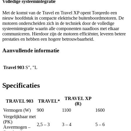
Volledige systeemintegratie
Met de komst van de Travel en Travel XP opent Torqeedo een
nieuw hoofdstuk in compacte elektrische buitenboordmotoren. De
motoren onderscheiden zich in de techniek door de volledige
systeemintegratie waarin alle componenten naadloos met elkaar
communiceren. Hierdoor zijn de motoren efficiënter, leveren betere
prestaties en hebben een hogere betrouwbaarheid.
Aanvullende informatie
Travel 903
S", "L
Specificaties
TRAVEL XP
TRAVEL 903
TRAVEL*
(R)
Vermogen (W)
900
1100
1600
Vergelijkbaar met
(PK)
2,5 – 3
3 – 4
5 – 6
Asvermogen –