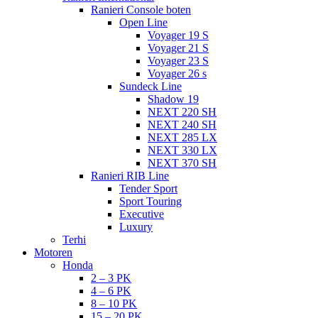
Ranieri Console boten
Open Line
Voyager 19 S
Voyager 21 S
Voyager 23 S
Voyager 26 s
Sundeck Line
Shadow 19
NEXT 220 SH
NEXT 240 SH
NEXT 285 LX
NEXT 330 LX
NEXT 370 SH
Ranieri RIB Line
Tender Sport
Sport Touring
Executive
Luxury
Terhi
Motoren
Honda
2 – 3 PK
4 – 6 PK
8 – 10 PK
15 – 20 PK