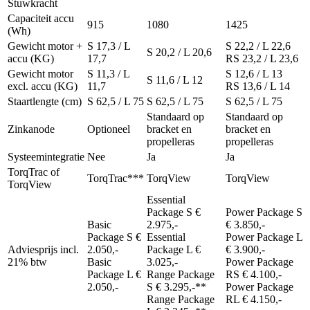
Stuwkracht
Capaciteit accu
915
1080
1425
(Wh)
Gewicht motor +
S 17,3 / L
S 22,2 / L 22,6
S 20,2 / L 20,6
accu (KG)
17,7
RS 23,2 / L 23,6
Gewicht motor
S 11,3 / L
S 12,6 / L 13
S 11,6 / L 12
excl. accu (KG)
11,7
RS 13,6 / L 14
Staartlengte (cm)
S 62,5 / L 75
S 62,5 / L 75
S 62,5 / L 75
Standaard op
Standaard op
Zinkanode
Optioneel
bracket en
bracket en
propelleras
propelleras
Systeemintegratie
Nee
Ja
Ja
TorqTrac of
TorqTrac***
TorqView
TorqView
TorqView
Essential
Package S €
Power Package S
Basic
2.975,-
€ 3.850,-
Package S €
Essential
Power Package L
Adviesprijs incl.
2.050,-
Package L €
€ 3.900,-
21% btw
Basic
3.025,-
Power Package
Package L €
Range Package
RS € 4.100,-
2.050,-
S € 3.295,-**
Power Package
Range Package
RL € 4.150,-