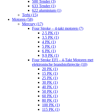
500 Tender (3)
633 Tender (1)
622 aluminium (1)
Terhi (15)
Motoren (58)
Mercury (17)
Four Stroke – 4-takt motoren (7)
2,5 PK (1)
3.5 PK (1)
4 PK (1)
5 PK (1)
6 PK (1)
9,9 PK (1)
Four Stroke EFI – 4-Takt Motoren met
elektronische brandstofinjectie (10)
20 PK (1)
15 PK (1)
25 PK (1)
30 PK (1)
40 PK (1)
50 PK (1)
60 PK (1)
80 PK (1)
100 PK (1)
115 PK (1)