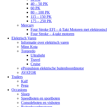
40 – 50 PK
60 PK
80 – 100 PK
115 – 150 PK
175 – 250 PK
Mercury
Four Stroke EFI – 4-Takt Motoren met elektronisch
Four Stroke – 4-takt motoren
Elektrisch Varen
Informatie over elektrisch varen
Minn Kota
Torqeedo
Ultralight
Travel
Cruise
ePropulsion elektrische buitenboordmotor
AVATOR
Trailers
Kalf
Pega
Occasions
Sloep
Speedboten en sportboten
Consoleboten en visboten
Buitenboordmotoren