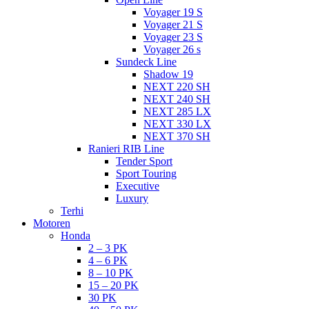
Voyager 19 S
Voyager 21 S
Voyager 23 S
Voyager 26 s
Sundeck Line
Shadow 19
NEXT 220 SH
NEXT 240 SH
NEXT 285 LX
NEXT 330 LX
NEXT 370 SH
Ranieri RIB Line
Tender Sport
Sport Touring
Executive
Luxury
Terhi
Motoren
Honda
2 – 3 PK
4 – 6 PK
8 – 10 PK
15 – 20 PK
30 PK