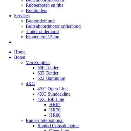
Rubberboten en ribs
Boottrailers
Services
Bootonderhoud
Buitenboordmotor onderhoud
Trailer onderhoud
Kranen t/m 12 ton
Home
Boten
Van Zutphen
500 Tender
633 Tender
622 aluminium
4XC
4XC Open Line
4XC Sundeckline
4XC Rib Line
HR65
HR70
HR80
Ranieri International
Ranieri Console boten
Open Line