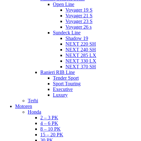
Open Line
Voyager 19 S
Voyager 21 S
Voyager 23 S
Voyager 26 s
Sundeck Line
Shadow 19
NEXT 220 SH
NEXT 240 SH
NEXT 285 LX
NEXT 330 LX
NEXT 370 SH
Ranieri RIB Line
Tender Sport
Sport Touring
Executive
Luxury
Terhi
Motoren
Honda
2 – 3 PK
4 – 6 PK
8 – 10 PK
15 – 20 PK
30 PK