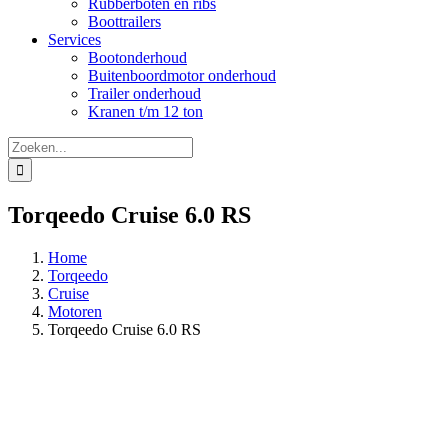
Rubberboten en ribs
Boottrailers
Services
Bootonderhoud
Buitenboordmotor onderhoud
Trailer onderhoud
Kranen t/m 12 ton
Zoeken
naar:
Torqeedo Cruise 6.0 RS
Home
Torqeedo
Cruise
Motoren
Torqeedo Cruise 6.0 RS