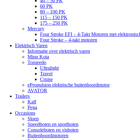
40 – 50 PK
60 PK
80 – 100 PK
115 – 150 PK
175 – 250 PK
Mercury
Four Stroke EFI – 4-Takt Motoren met elektronisch
Four Stroke – 4-takt motoren
Elektrisch Varen
Informatie over elektrisch varen
Minn Kota
Torqeedo
Ultralight
Travel
Cruise
ePropulsion elektrische buitenboordmotor
AVATOR
Trailers
Kalf
Pega
Occasions
Sloep
Speedboten en sportboten
Consoleboten en visboten
Buitenboordmotoren