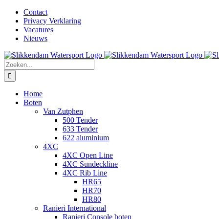
Ga
Facebook
Instagram
LinkedIn
YouTube
X
E-
Contact
naar
mail
Privacy Verklaring
inhoud
Vacatures
Nieuws
Zoeken
naar:
Home
Boten
Van Zutphen
500 Tender
633 Tender
622 aluminium
4XC
4XC Open Line
4XC Sundeckline
4XC Rib Line
HR65
HR70
HR80
Ranieri International
Ranieri Console boten