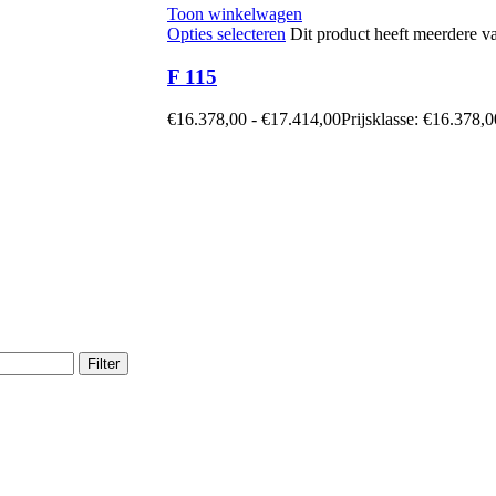
Toon winkelwagen
Opties selecteren
Dit product heeft meerdere v
F 115
€
16.378,00
-
€
17.414,00
Prijsklasse: €16.378,
Filter