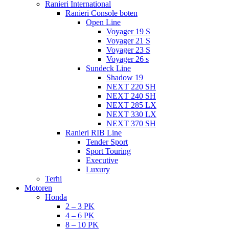
Ranieri International
Ranieri Console boten
Open Line
Voyager 19 S
Voyager 21 S
Voyager 23 S
Voyager 26 s
Sundeck Line
Shadow 19
NEXT 220 SH
NEXT 240 SH
NEXT 285 LX
NEXT 330 LX
NEXT 370 SH
Ranieri RIB Line
Tender Sport
Sport Touring
Executive
Luxury
Terhi
Motoren
Honda
2 – 3 PK
4 – 6 PK
8 – 10 PK