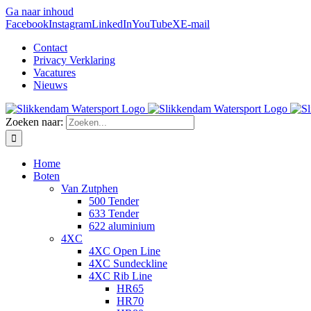
Ga naar inhoud
Facebook
Instagram
LinkedIn
YouTube
X
E-mail
Contact
Privacy Verklaring
Vacatures
Nieuws
Zoeken naar:
Home
Boten
Van Zutphen
500 Tender
633 Tender
622 aluminium
4XC
4XC Open Line
4XC Sundeckline
4XC Rib Line
HR65
HR70