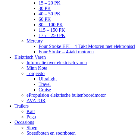
15 – 20 PK
30 PK
40 – 50 PK
60 PK
80 – 100 PK
115 – 150 PK
175 – 250 PK
Mercury
Four Stroke EFI – 4-Takt Motoren met elektronisch
Four Stroke – 4-takt motoren
Elektrisch Varen
Informatie over elektrisch varen
Minn Kota
Torqeedo
Ultralight
Travel
Cruise
ePropulsion elektrische buitenboordmotor
AVATOR
Trailers
Kalf
Pega
Occasions
Sloep
Speedboten en sportboten