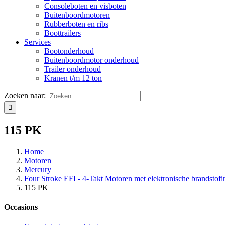
Consoleboten en visboten
Buitenboordmotoren
Rubberboten en ribs
Boottrailers
Services
Bootonderhoud
Buitenboordmotor onderhoud
Trailer onderhoud
Kranen t/m 12 ton
Zoeken naar:
115 PK
Home
Motoren
Mercury
Four Stroke EFI - 4-Takt Motoren met elektronische brandstofin
115 PK
Occasions