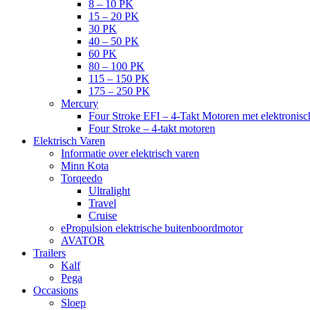
8 – 10 PK
15 – 20 PK
30 PK
40 – 50 PK
60 PK
80 – 100 PK
115 – 150 PK
175 – 250 PK
Mercury
Four Stroke EFI – 4-Takt Motoren met elektronisch
Four Stroke – 4-takt motoren
Elektrisch Varen
Informatie over elektrisch varen
Minn Kota
Torqeedo
Ultralight
Travel
Cruise
ePropulsion elektrische buitenboordmotor
AVATOR
Trailers
Kalf
Pega
Occasions
Sloep