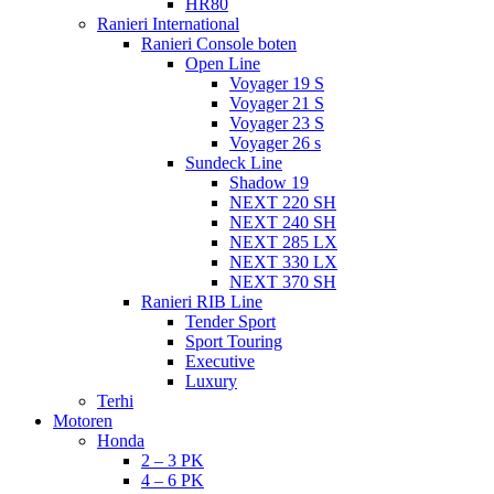
HR80
Ranieri International
Ranieri Console boten
Open Line
Voyager 19 S
Voyager 21 S
Voyager 23 S
Voyager 26 s
Sundeck Line
Shadow 19
NEXT 220 SH
NEXT 240 SH
NEXT 285 LX
NEXT 330 LX
NEXT 370 SH
Ranieri RIB Line
Tender Sport
Sport Touring
Executive
Luxury
Terhi
Motoren
Honda
2 – 3 PK
4 – 6 PK