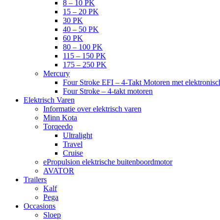
8 – 10 PK
15 – 20 PK
30 PK
40 – 50 PK
60 PK
80 – 100 PK
115 – 150 PK
175 – 250 PK
Mercury
Four Stroke EFI – 4-Takt Motoren met elektronisch
Four Stroke – 4-takt motoren
Elektrisch Varen
Informatie over elektrisch varen
Minn Kota
Torqeedo
Ultralight
Travel
Cruise
ePropulsion elektrische buitenboordmotor
AVATOR
Trailers
Kalf
Pega
Occasions
Sloep