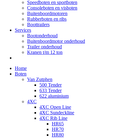
Speedboten en sportboten
Consoleboten en visboten
Buitenboordmotoren
Rubberboten en ribs
Boottrailers
Services
Bootonderhoud
Buitenboordmotor onderhoud
Trailer onderhoud
Kranen t/m 12 ton
Home
Boten
Van Zutphen
500 Tender
633 Tender
622 aluminium
4XC
4XC Open Line
4XC Sundeckline
4XC Rib Line
HR65
HR70
HR80