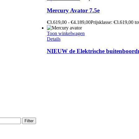
Mercury Avator 7.5e
€
3.619,00
-
€
4.189,00
Prijsklasse: €3.619,00 t
Toon winkelwagen
Details
NIEUW de Elektrische buitenboord
Filter