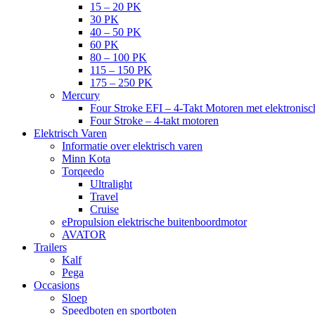
15 – 20 PK
30 PK
40 – 50 PK
60 PK
80 – 100 PK
115 – 150 PK
175 – 250 PK
Mercury
Four Stroke EFI – 4-Takt Motoren met elektronisch
Four Stroke – 4-takt motoren
Elektrisch Varen
Informatie over elektrisch varen
Minn Kota
Torqeedo
Ultralight
Travel
Cruise
ePropulsion elektrische buitenboordmotor
AVATOR
Trailers
Kalf
Pega
Occasions
Sloep
Speedboten en sportboten