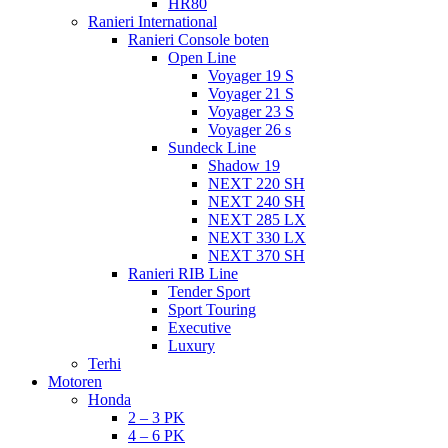
HR80
Ranieri International
Ranieri Console boten
Open Line
Voyager 19 S
Voyager 21 S
Voyager 23 S
Voyager 26 s
Sundeck Line
Shadow 19
NEXT 220 SH
NEXT 240 SH
NEXT 285 LX
NEXT 330 LX
NEXT 370 SH
Ranieri RIB Line
Tender Sport
Sport Touring
Executive
Luxury
Terhi
Motoren
Honda
2 – 3 PK
4 – 6 PK