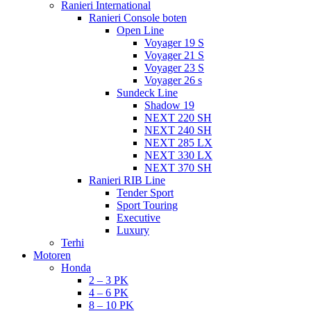
Ranieri International
Ranieri Console boten
Open Line
Voyager 19 S
Voyager 21 S
Voyager 23 S
Voyager 26 s
Sundeck Line
Shadow 19
NEXT 220 SH
NEXT 240 SH
NEXT 285 LX
NEXT 330 LX
NEXT 370 SH
Ranieri RIB Line
Tender Sport
Sport Touring
Executive
Luxury
Terhi
Motoren
Honda
2 – 3 PK
4 – 6 PK
8 – 10 PK