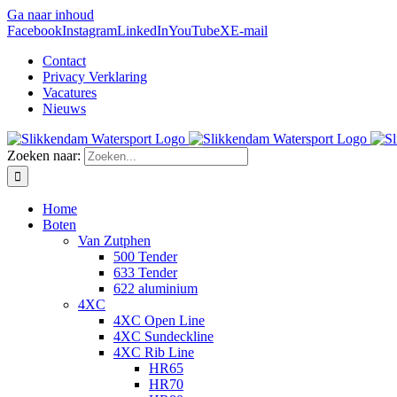
Ga naar inhoud
Facebook
Instagram
LinkedIn
YouTube
X
E-mail
Contact
Privacy Verklaring
Vacatures
Nieuws
Zoeken naar:
Home
Boten
Van Zutphen
500 Tender
633 Tender
622 aluminium
4XC
4XC Open Line
4XC Sundeckline
4XC Rib Line
HR65
HR70