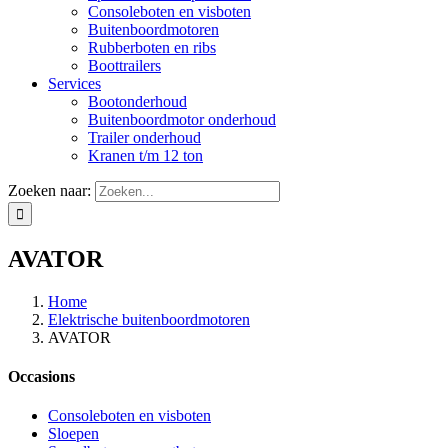
Consoleboten en visboten
Buitenboordmotoren
Rubberboten en ribs
Boottrailers
Services
Bootonderhoud
Buitenboordmotor onderhoud
Trailer onderhoud
Kranen t/m 12 ton
Zoeken naar:
AVATOR
Home
Elektrische buitenboordmotoren
AVATOR
Occasions
Consoleboten en visboten
Sloepen