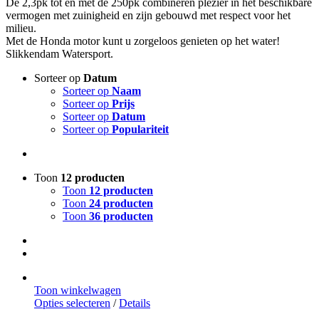
De 2,3pk tot en met de 250pk combineren plezier in het beschikbare
vermogen met zuinigheid en zijn gebouwd met respect voor het
milieu.
Met de Honda motor kunt u zorgeloos genieten op het water!
Slikkendam Watersport.
Sorteer op
Datum
Sorteer op
Naam
Sorteer op
Prijs
Sorteer op
Datum
Sorteer op
Populariteit
Toon
12 producten
Toon
12 producten
Toon
24 producten
Toon
36 producten
Toon winkelwagen
Dit
Opties selecteren
/
Details
product