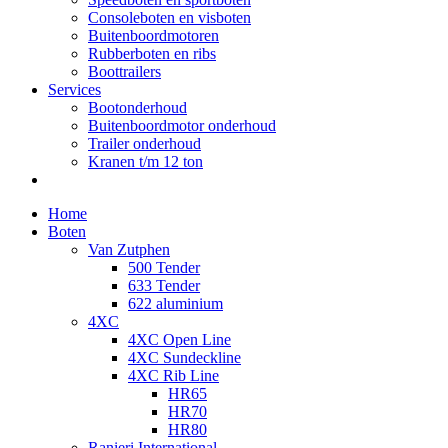
Consoleboten en visboten
Buitenboordmotoren
Rubberboten en ribs
Boottrailers
Services
Bootonderhoud
Buitenboordmotor onderhoud
Trailer onderhoud
Kranen t/m 12 ton
Home
Boten
Van Zutphen
500 Tender
633 Tender
622 aluminium
4XC
4XC Open Line
4XC Sundeckline
4XC Rib Line
HR65
HR70
HR80
Ranieri International