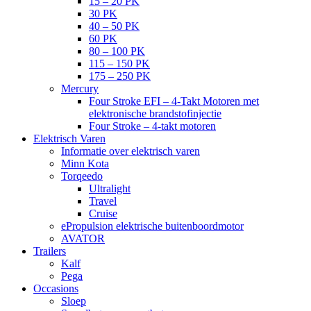
15 – 20 PK
30 PK
40 – 50 PK
60 PK
80 – 100 PK
115 – 150 PK
175 – 250 PK
Mercury
Four Stroke EFI – 4-Takt Motoren met
elektronische brandstofinjectie
Four Stroke – 4-takt motoren
Elektrisch Varen
Informatie over elektrisch varen
Minn Kota
Torqeedo
Ultralight
Travel
Cruise
ePropulsion elektrische buitenboordmotor
AVATOR
Trailers
Kalf
Pega
Occasions
Sloep