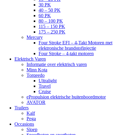
30 PK
40 – 50 PK
60 PK
80 – 100 PK
115 – 150 PK
175 – 250 PK
Mercury
Four Stroke EFI – 4-Takt Motoren met
elektronische brandstofinjectie
Four Stroke – 4-takt motoren
Elektrisch Varen
Informatie over elektrisch varen
Minn Kota
Torqeedo
Ultralight
Travel
Cruise
ePropulsion elektrische buitenboordmotor
AVATOR
Trailers
Kalf
Pega
Occasions
Sloep
Speedboten en sportboten