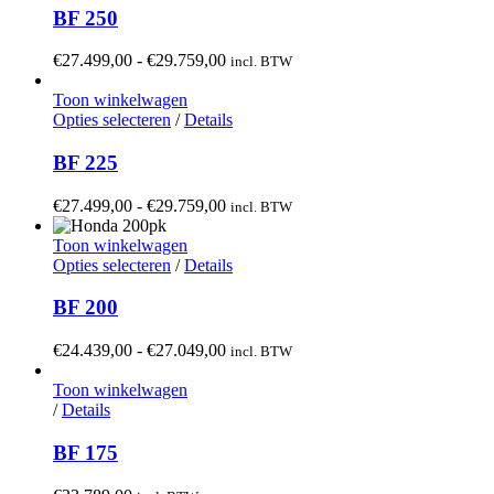
heeft
BF 250
meerdere
variaties.
Prijsklasse:
€
27.499,00
-
€
29.759,00
incl. BTW
Deze
€27.499,00
optie
tot
Toon winkelwagen
kan
Dit
€29.759,00
Opties selecteren
/
Details
gekozen
product
worden
heeft
BF 225
op
meerdere
de
variaties.
Prijsklasse:
€
27.499,00
-
€
29.759,00
incl. BTW
productpagina
Deze
€27.499,00
optie
tot
Toon winkelwagen
kan
Dit
€29.759,00
Opties selecteren
/
Details
gekozen
product
worden
heeft
BF 200
op
meerdere
de
variaties.
Prijsklasse:
€
24.439,00
-
€
27.049,00
incl. BTW
productpagina
Deze
€24.439,00
optie
tot
Toon winkelwagen
kan
€27.049,00
/
Details
gekozen
worden
BF 175
op
de