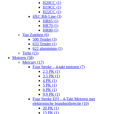
H20CC (1)
H19CC (1)
H22CC (1)
4XC Rib Line (3)
HR65 (1)
HR70 (1)
HR80 (1)
Van Zutphen (6)
500 Tender (3)
633 Tender (1)
622 aluminium (1)
Terhi (15)
Motoren (58)
Mercury (17)
Four Stroke – 4-takt motoren (7)
2,5 PK (1)
3.5 PK (1)
4 PK (1)
5 PK (1)
6 PK (1)
9,9 PK (1)
Four Stroke EFI – 4-Takt Motoren met
elektronische brandstofinjectie (10)
20 PK (1)
15 PK (1)