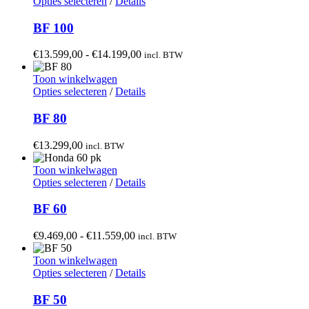
Dit
€16.099,00
Opties selecteren
/
Details
gekozen
product
worden
heeft
BF 100
op
meerdere
de
variaties.
Prijsklasse:
€
13.599,00
-
€
14.199,00
incl. BTW
productpagina
Deze
€13.599,00
optie
tot
Toon winkelwagen
kan
Dit
€14.199,00
Opties selecteren
/
Details
gekozen
product
worden
heeft
BF 80
op
meerdere
de
variaties.
€
13.299,00
incl. BTW
productpagina
Deze
optie
Toon winkelwagen
kan
Dit
Opties selecteren
/
Details
gekozen
product
worden
heeft
BF 60
op
meerdere
de
variaties.
Prijsklasse:
€
9.469,00
-
€
11.559,00
incl. BTW
productpagina
Deze
€9.469,00
optie
tot
Toon winkelwagen
kan
Dit
€11.559,00
Opties selecteren
/
Details
gekozen
product
worden
heeft
BF 50
op