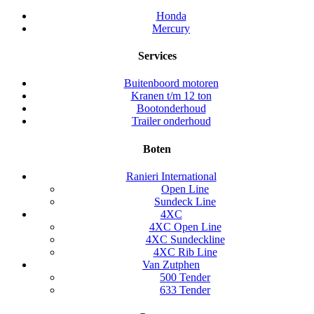
Honda
Mercury
Services
Buitenboord motoren
Kranen t/m 12 ton
Bootonderhoud
Trailer onderhoud
Boten
Ranieri International
Open Line
Sundeck Line
4XC
4XC Open Line
4XC Sundeckline
4XC Rib Line
Van Zutphen
500 Tender
633 Tender