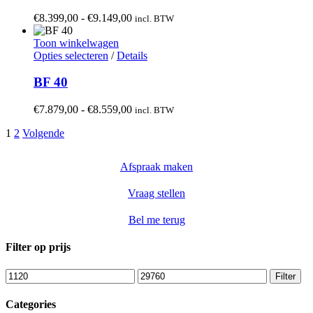
meerdere
de
variaties.
Prijsklasse:
€
8.399,00
-
€
9.149,00
incl. BTW
productpagina
Deze
€8.399,00
optie
tot
Toon winkelwagen
kan
Dit
€9.149,00
Opties selecteren
/
Details
gekozen
product
worden
heeft
BF 40
op
meerdere
de
variaties.
Prijsklasse:
€
7.879,00
-
€
8.559,00
incl. BTW
productpagina
Deze
€7.879,00
optie
1
2
Volgende
tot
kan
€8.559,00
gekozen
Afspraak maken
worden
op
de
Vraag stellen
productpagina
Bel me terug
Filter op prijs
Min.
Max.
Filter
prijs
prijs
Categories