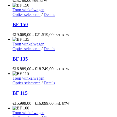
€
23.789,00
incl. BTW
productpagina
Toon winkelwagen
Dit
Opties selecteren
/
Details
product
heeft
BF 150
meerdere
variaties.
Prijsklasse:
€
19.669,00
-
€
21.519,00
incl. BTW
Deze
€19.669,00
optie
tot
Toon winkelwagen
kan
Dit
€21.519,00
Opties selecteren
/
Details
gekozen
product
worden
heeft
BF 135
op
meerdere
de
variaties.
Prijsklasse:
€
16.889,00
-
€
18.249,00
incl. BTW
productpagina
Deze
€16.889,00
optie
tot
Toon winkelwagen
kan
Dit
€18.249,00
Opties selecteren
/
Details
gekozen
product
worden
heeft
BF 115
op
meerdere
de
variaties.
Prijsklasse:
€
15.999,00
-
€
16.099,00
incl. BTW
productpagina
Deze
€15.999,00
optie
tot
Toon winkelwagen
kan