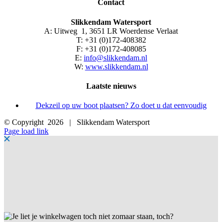
Contact
Slikkendam Watersport
A: Uitweg 1, 3651 LR Woerdense Verlaat
T: +31 (0)172-408382
F: +31 (0)172-408085
E:
info@slikkendam.nl
W:
www.slikkendam.nl
Laatste nieuws
Dekzeil op uw boot plaatsen? Zo doet u dat eenvoudig
© Copyright
2026 | Slikkendam Watersport
Facebook
Instagram
LinkedIn
YouTube
X
E-
Page load link
mail