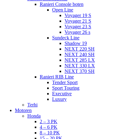
Ranieri Console boten
Open Line
Voyager 19 S
Voyager 21 S
Voyager 23 S
Voyager 26 s
Sundeck Line
Shadow 19
NEXT 220 SH
NEXT 240 SH
NEXT 285 LX
NEXT 330 LX
NEXT 370 SH
Ranieri RIB Line
Tender Sport
Sport Touring
Executive
Luxury
Terhi
Motoren
Honda
2 – 3 PK
4 – 6 PK
8 – 10 PK
15 – 20 PK