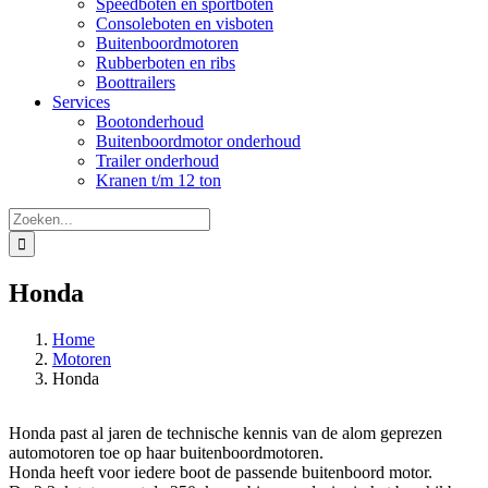
Speedboten en sportboten
Consoleboten en visboten
Buitenboordmotoren
Rubberboten en ribs
Boottrailers
Services
Bootonderhoud
Buitenboordmotor onderhoud
Trailer onderhoud
Kranen t/m 12 ton
Zoeken
naar:
Honda
Home
Motoren
Honda
Honda past al jaren de technische kennis van de alom geprezen
automotoren toe op haar buitenboordmotoren.
Honda heeft voor iedere boot de passende buitenboord motor.