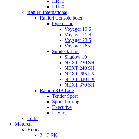
HR70
HR80
Ranieri International
Ranieri Console boten
Open Line
Voyager 19 S
Voyager 21 S
Voyager 23 S
Voyager 26 s
Sundeck Line
Shadow 19
NEXT 220 SH
NEXT 240 SH
NEXT 285 LX
NEXT 330 LX
NEXT 370 SH
Ranieri RIB Line
Tender Sport
Sport Touring
Executive
Luxury
Terhi
Motoren
Honda
2 – 3 PK