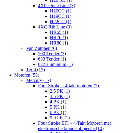
H26 SD (1)
4XC Open Line (3)
H20CC (1)
H19CC (1)
H22CC (1)
4XC Rib Line (3)
HR65 (1)
HR70 (1)
HR80 (1)
Van Zutphen (6)
500 Tender (3)
633 Tender (1)
622 aluminium (1)
Terhi (15)
Motoren (58)
Mercury (17)
Four Stroke – 4-takt motoren (7)
2,5 PK (1)
3.5 PK (1)
4 PK (1)
5 PK (1)
6 PK (1)
9,9 PK (1)
Four Stroke EFI – 4-Takt Motoren met
elektronische brandstofinjectie (10)