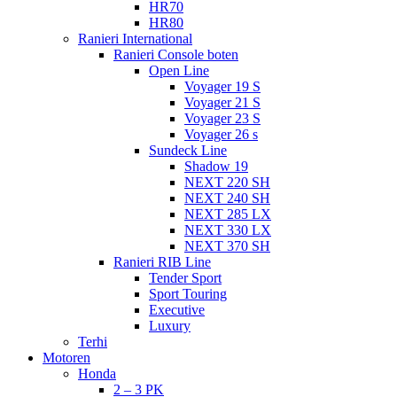
HR70
HR80
Ranieri International
Ranieri Console boten
Open Line
Voyager 19 S
Voyager 21 S
Voyager 23 S
Voyager 26 s
Sundeck Line
Shadow 19
NEXT 220 SH
NEXT 240 SH
NEXT 285 LX
NEXT 330 LX
NEXT 370 SH
Ranieri RIB Line
Tender Sport
Sport Touring
Executive
Luxury
Terhi
Motoren
Honda
2 – 3 PK