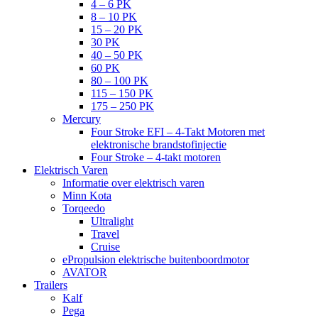
4 – 6 PK
8 – 10 PK
15 – 20 PK
30 PK
40 – 50 PK
60 PK
80 – 100 PK
115 – 150 PK
175 – 250 PK
Mercury
Four Stroke EFI – 4-Takt Motoren met
elektronische brandstofinjectie
Four Stroke – 4-takt motoren
Elektrisch Varen
Informatie over elektrisch varen
Minn Kota
Torqeedo
Ultralight
Travel
Cruise
ePropulsion elektrische buitenboordmotor
AVATOR
Trailers
Kalf
Pega