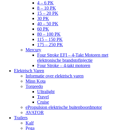
4 – 6 PK
8 – 10 PK
15 – 20 PK
30 PK
40 – 50 PK
60 PK
80 – 100 PK
115 – 150 PK
175 – 250 PK
Mercury
Four Stroke EFI – 4-Takt Motoren met
elektronische brandstofinjectie
Four Stroke – 4-takt motoren
Elektrisch Varen
Informatie over elektrisch varen
Minn Kota
Torqeedo
Ultralight
Travel
Cruise
ePropulsion elektrische buitenboordmotor
AVATOR
Trailers
Kalf
Pega