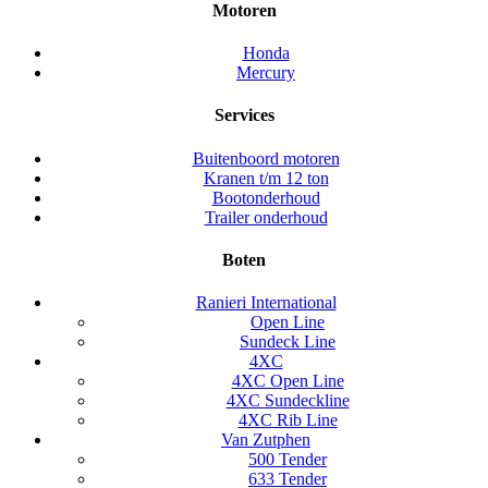
Motoren
Honda
Mercury
Services
Buitenboord motoren
Kranen t/m 12 ton
Bootonderhoud
Trailer onderhoud
Boten
Ranieri International
Open Line
Sundeck Line
4XC
4XC Open Line
4XC Sundeckline
4XC Rib Line
Van Zutphen
500 Tender
633 Tender