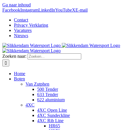
Ga naar inhoud
Facebook
Instagram
LinkedIn
YouTube
X
E-mail
Contact
Privacy Verklaring
Vacatures
Nieuws
Zoeken naar:
Home
Boten
Van Zutphen
500 Tender
633 Tender
622 aluminium
4XC
4XC Open Line
4XC Sundeckline
4XC Rib Line
HR65