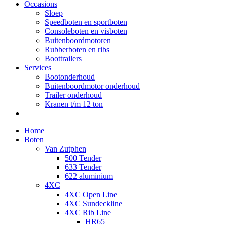
Occasions
Sloep
Speedboten en sportboten
Consoleboten en visboten
Buitenboordmotoren
Rubberboten en ribs
Boottrailers
Services
Bootonderhoud
Buitenboordmotor onderhoud
Trailer onderhoud
Kranen t/m 12 ton
Home
Boten
Van Zutphen
500 Tender
633 Tender
622 aluminium
4XC
4XC Open Line
4XC Sundeckline
4XC Rib Line
HR65