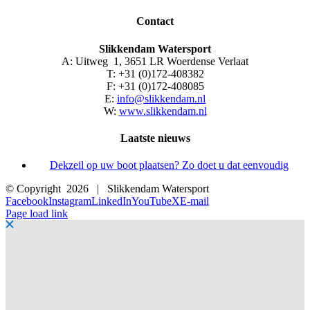
Contact
Slikkendam Watersport
A: Uitweg 1, 3651 LR Woerdense Verlaat
T: +31 (0)172-408382
F: +31 (0)172-408085
E:
info@slikkendam.nl
W:
www.slikkendam.nl
Laatste nieuws
Dekzeil op uw boot plaatsen? Zo doet u dat eenvoudig
© Copyright
2026 | Slikkendam Watersport
Facebook
Instagram
LinkedIn
YouTube
X
E-mail
Page load link