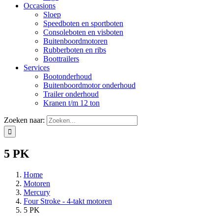
Occasions
Sloep
Speedboten en sportboten
Consoleboten en visboten
Buitenboordmotoren
Rubberboten en ribs
Boottrailers
Services
Bootonderhoud
Buitenboordmotor onderhoud
Trailer onderhoud
Kranen t/m 12 ton
Zoeken naar:
5 PK
Home
Motoren
Mercury
Four Stroke - 4-takt motoren
5 PK