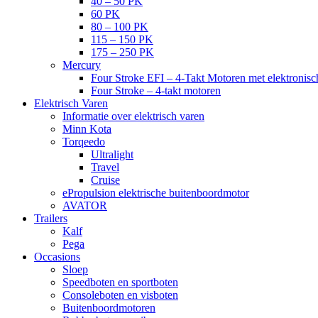
40 – 50 PK
60 PK
80 – 100 PK
115 – 150 PK
175 – 250 PK
Mercury
Four Stroke EFI – 4-Takt Motoren met elektronisch
Four Stroke – 4-takt motoren
Elektrisch Varen
Informatie over elektrisch varen
Minn Kota
Torqeedo
Ultralight
Travel
Cruise
ePropulsion elektrische buitenboordmotor
AVATOR
Trailers
Kalf
Pega
Occasions
Sloep
Speedboten en sportboten
Consoleboten en visboten
Buitenboordmotoren