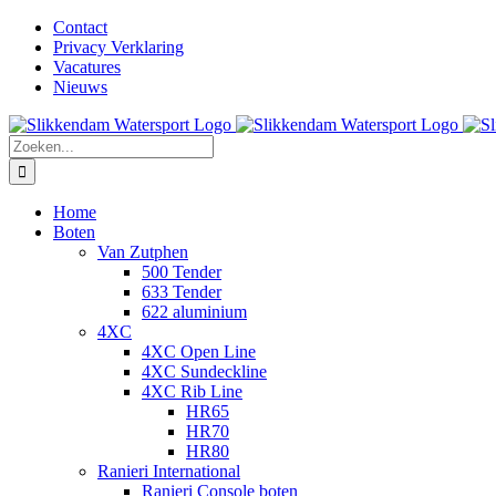
Ga
Facebook
Instagram
LinkedIn
YouTube
X
E-
Contact
naar
mail
Privacy Verklaring
inhoud
Vacatures
Nieuws
Zoeken
naar:
Home
Boten
Van Zutphen
500 Tender
633 Tender
622 aluminium
4XC
4XC Open Line
4XC Sundeckline
4XC Rib Line
HR65
HR70
HR80
Ranieri International
Ranieri Console boten