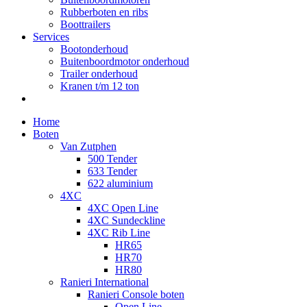
Rubberboten en ribs
Boottrailers
Services
Bootonderhoud
Buitenboordmotor onderhoud
Trailer onderhoud
Kranen t/m 12 ton
Home
Boten
Van Zutphen
500 Tender
633 Tender
622 aluminium
4XC
4XC Open Line
4XC Sundeckline
4XC Rib Line
HR65
HR70
HR80
Ranieri International
Ranieri Console boten
Open Line