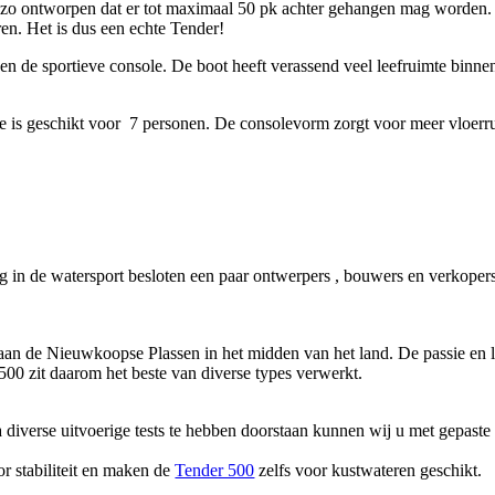
s zo ontworpen dat er tot maximaal 50 pk achter gehangen mag worden.
ren. Het is dus een echte Tender!
 de sportieve console. De boot heeft verassend veel leefruimte binnen 
e is geschikt voor 7 personen. De consolevorm zorgt voor meer vloerr
ng in de watersport besloten een paar ontwerpers , bouwers en verkop
an de Nieuwkoopse Plassen in het midden van het land. De passie en lie
0 zit daarom het beste van diverse types verwerkt.
a diverse uitvoerige tests te hebben doorstaan kunnen wij u met gepaste
r stabiliteit en maken de
Tender 500
zelfs voor kustwateren geschikt.