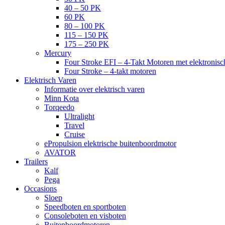
40 – 50 PK
60 PK
80 – 100 PK
115 – 150 PK
175 – 250 PK
Mercury
Four Stroke EFI – 4-Takt Motoren met elektronisch
Four Stroke – 4-takt motoren
Elektrisch Varen
Informatie over elektrisch varen
Minn Kota
Torqeedo
Ultralight
Travel
Cruise
ePropulsion elektrische buitenboordmotor
AVATOR
Trailers
Kalf
Pega
Occasions
Sloep
Speedboten en sportboten
Consoleboten en visboten
Buitenboordmotoren