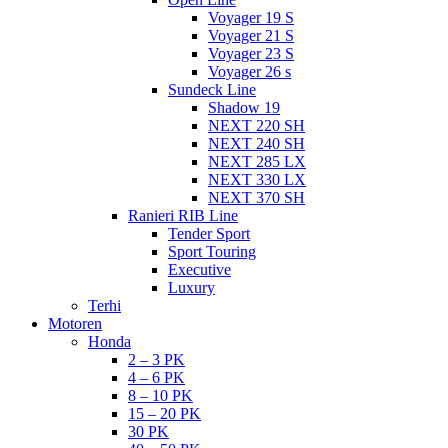
Voyager 19 S
Voyager 21 S
Voyager 23 S
Voyager 26 s
Sundeck Line
Shadow 19
NEXT 220 SH
NEXT 240 SH
NEXT 285 LX
NEXT 330 LX
NEXT 370 SH
Ranieri RIB Line
Tender Sport
Sport Touring
Executive
Luxury
Terhi
Motoren
Honda
2 – 3 PK
4 – 6 PK
8 – 10 PK
15 – 20 PK
30 PK