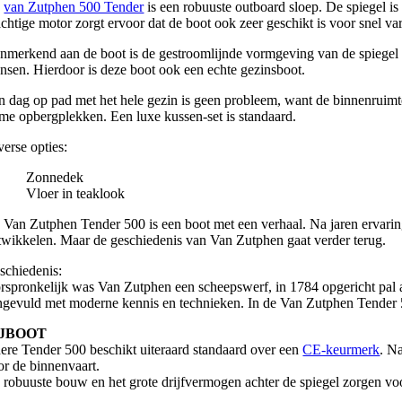
e
van Zutphen 500 Tender
is een robuuste outboard sloep. De spiegel i
achtige motor zorgt ervoor dat de boot ook zeer geschikt is voor snel va
nmerkend aan de boot is de gestroomlijnde vormgeving van de spiegel en
nsen. Hierdoor is deze boot ook een echte gezinsboot.
n dag op pad met het hele gezin is geen probleem, want de binnenruimt
ime opbergplekken. Een luxe kussen-set is standaard.
verse opties:
 Zonnedek
Vloer in teaklook
 Van Zutphen Tender 500 is een boot met een verhaal. Na jaren ervari
twikkelen. Maar de geschiedenis van Van Zutphen gaat verder terug.
schiedenis:
rspronkelijk was Van Zutphen een scheepswerf, in 1784 opgericht pal a
ngevuld met moderne kennis en technieken. In de Van Zutphen Tender 50
IJBOOT
dere Tender 500 beschikt uiteraard standaard over een
CE-keurmerk
. N
or de binnenvaart.
 robuuste bouw en het grote drijfvermogen achter de spiegel zorgen voo