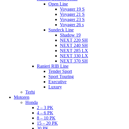
Open Line
Voyager 19 S
Voyager 21 S
Voyager 23 S
Voyager 26 s
Sundeck Line
Shadow 19
NEXT 220 SH
NEXT 240 SH
NEXT 285 LX
NEXT 330 LX
NEXT 370 SH
Ranieri RIB Line
Tender Sport
Sport Touring
Executive
Luxury
Terhi
Motoren
Honda
2 – 3 PK
4 – 6 PK
8 – 10 PK
15 – 20 PK
30 PK