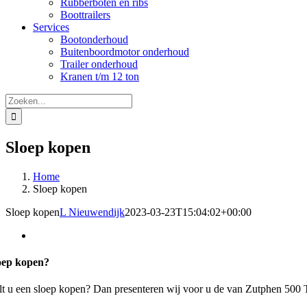
Rubberboten en ribs
Boottrailers
Services
Bootonderhoud
Buitenboordmotor onderhoud
Trailer onderhoud
Kranen t/m 12 ton
Zoeken
naar:
Sloep kopen
Home
Sloep kopen
Sloep kopen
L Nieuwendijk
2023-03-23T15:04:02+00:00
oep kopen?
lt u een sloep kopen? Dan presenteren wij voor u de van Zutphen 500 