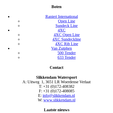
Boten
Ranieri International
Open Line
Sundeck Line
4XC
4XC Open Line
4XC Sundeckline
4XC Rib Line
Van Zutphen
500 Tender
633 Tender
Contact
Slikkendam Watersport
A: Uitweg 1, 3651 LR Woerdense Verlaat
T: +31 (0)172-408382
F: +31 (0)172-408085
E:
info@slikkendam.nl
W:
www.slikkendam.nl
Laatste nieuws