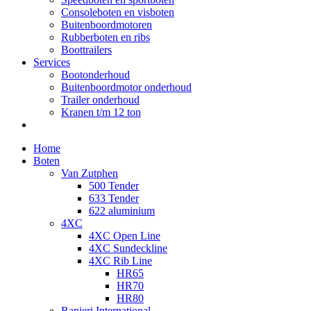
Consoleboten en visboten
Buitenboordmotoren
Rubberboten en ribs
Boottrailers
Services
Bootonderhoud
Buitenboordmotor onderhoud
Trailer onderhoud
Kranen t/m 12 ton
Home
Boten
Van Zutphen
500 Tender
633 Tender
622 aluminium
4XC
4XC Open Line
4XC Sundeckline
4XC Rib Line
HR65
HR70
HR80
Ranieri International