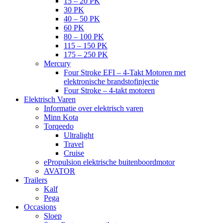
15 – 20 PK
30 PK
40 – 50 PK
60 PK
80 – 100 PK
115 – 150 PK
175 – 250 PK
Mercury
Four Stroke EFI – 4-Takt Motoren met
elektronische brandstofinjectie
Four Stroke – 4-takt motoren
Elektrisch Varen
Informatie over elektrisch varen
Minn Kota
Torqeedo
Ultralight
Travel
Cruise
ePropulsion elektrische buitenboordmotor
AVATOR
Trailers
Kalf
Pega
Occasions
Sloep