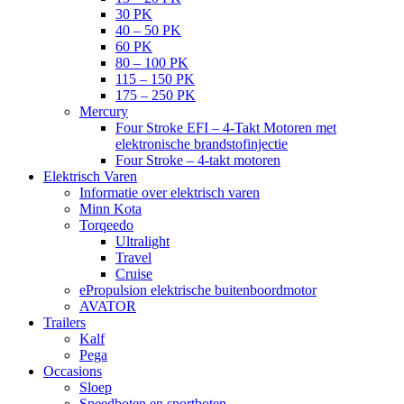
30 PK
40 – 50 PK
60 PK
80 – 100 PK
115 – 150 PK
175 – 250 PK
Mercury
Four Stroke EFI – 4-Takt Motoren met
elektronische brandstofinjectie
Four Stroke – 4-takt motoren
Elektrisch Varen
Informatie over elektrisch varen
Minn Kota
Torqeedo
Ultralight
Travel
Cruise
ePropulsion elektrische buitenboordmotor
AVATOR
Trailers
Kalf
Pega
Occasions
Sloep
Speedboten en sportboten