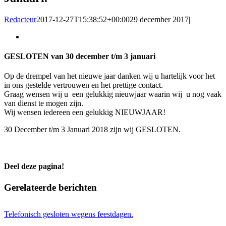
Redacteur
2017-12-27T15:38:52+00:00
29 december 2017
|
Bekijk
grotere
afbeelding
GESLOTEN van 30 december t/m 3 januari
Op de drempel van het nieuwe jaar danken wij u hartelijk voor het
in ons gestelde vertrouwen en het prettige contact.
Graag wensen wij u een gelukkig nieuwjaar waarin wij u nog vaak
van dienst te mogen zijn.
Wij wensen iedereen een gelukkig NIEUWJAAR!
30 December t/m 3 Januari 2018 zijn wij GESLOTEN.
Deel deze pagina!
Facebook
X
LinkedIn
WhatsApp
E-
Gerelateerde berichten
mail
Telefonisch gesloten wegens feestdagen.