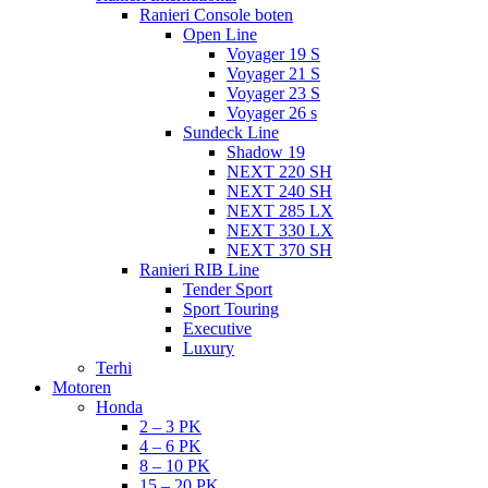
Ranieri Console boten
Open Line
Voyager 19 S
Voyager 21 S
Voyager 23 S
Voyager 26 s
Sundeck Line
Shadow 19
NEXT 220 SH
NEXT 240 SH
NEXT 285 LX
NEXT 330 LX
NEXT 370 SH
Ranieri RIB Line
Tender Sport
Sport Touring
Executive
Luxury
Terhi
Motoren
Honda
2 – 3 PK
4 – 6 PK
8 – 10 PK
15 – 20 PK