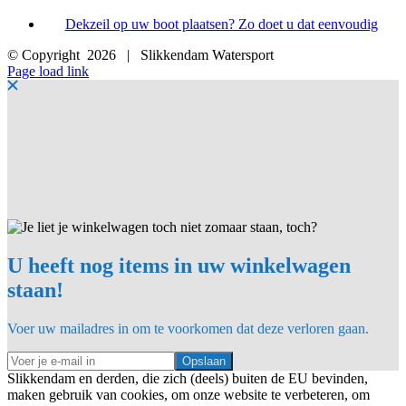
Dekzeil op uw boot plaatsen? Zo doet u dat eenvoudig
© Copyright
2026 | Slikkendam Watersport
Facebook
Instagram
LinkedIn
YouTube
X
E-
Page load link
mail
U heeft nog items in uw winkelwagen
staan!
Voer uw mailadres in om te voorkomen dat deze verloren gaan.
Opslaan
Slikkendam en derden, die zich (deels) buiten de EU bevinden,
maken gebruik van cookies, om onze website te verbeteren, om