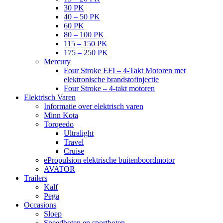
30 PK
40 – 50 PK
60 PK
80 – 100 PK
115 – 150 PK
175 – 250 PK
Mercury
Four Stroke EFI – 4-Takt Motoren met
elektronische brandstofinjectie
Four Stroke – 4-takt motoren
Elektrisch Varen
Informatie over elektrisch varen
Minn Kota
Torqeedo
Ultralight
Travel
Cruise
ePropulsion elektrische buitenboordmotor
AVATOR
Trailers
Kalf
Pega
Occasions
Sloep
Speedboten en sportboten