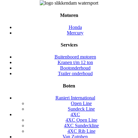
Motoren
Honda
Mercury
Services
Buitenboord motoren
Kranen t/m 12 ton
Bootonderhoud
Trailer onderhoud
Boten
Ranieri International
Open Line
Sundeck Line
4XC
4XC Open Line
4XC Sundeckline
4XC Rib Line
Van Zutphen