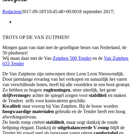
Redacteur
2017-09-18T10:45:48+00:00
18 september 2017
|
Bekijk
grotere
afbeelding
TROTS OP DE VAN ZUTPHEN!
Morgen gaan van start met de gezelligste beurs van Nederland, de
50 plusbeurs!
Wij staan daar met de Van
Zutphen 500 Tender
en de
Van Zutphen
633 Tender
De Van Zutphens zijn ontworpen door Leon Leon Nieuwendijk.
Door jarenlange ervaring van het verkopen en natuurlijk het varen
van verschillende boten, heeft hij alle voordelen in een boot gestopt.
Zo hebben ze hogere
rugleuningen
, stoer uiterlijk, het grote
drijfvermoge
n achter de spiegel zorgen voor
stabilitei
t en maken
de Tenders zelfs voor kustwateren geschikt.
Kwaliteit
staat voorop bij Van Zutphen. Bij de bouw worden
hoogwaardige materialen
gebruikt en de Tender heeft een hoog
afwerkingsniveau.
De brede romp creëert
stabiliteit
, maar oogt dankzij de ronde
belijning elegant. Dankzij de
uitgebalanceerde V-romp
blijft de
Tender bij zowel snel als langzaam varen uiterst
comfortabel
en