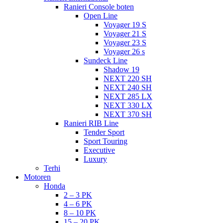
Ranieri Console boten
Open Line
Voyager 19 S
Voyager 21 S
Voyager 23 S
Voyager 26 s
Sundeck Line
Shadow 19
NEXT 220 SH
NEXT 240 SH
NEXT 285 LX
NEXT 330 LX
NEXT 370 SH
Ranieri RIB Line
Tender Sport
Sport Touring
Executive
Luxury
Terhi
Motoren
Honda
2 – 3 PK
4 – 6 PK
8 – 10 PK
15 – 20 PK