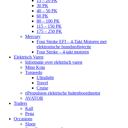
15 – 20 PK
30 PK
40 – 50 PK
60 PK
80 – 100 PK
115 – 150 PK
175 – 250 PK
Mercury
Four Stroke EFI – 4-Takt Motoren met
elektronische brandstofinjectie
Four Stroke – 4-takt motoren
Elektrisch Varen
Informatie over elektrisch varen
Minn Kota
Torqeedo
Ultralight
Travel
Cruise
ePropulsion elektrische buitenboordmotor
AVATOR
Trailers
Kalf
Pega
Occasions
Sloep