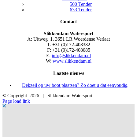
500 Tender
633 Tender
Contact
Slikkendam Watersport
A: Uitweg 1, 3651 LR Woerdense Verlaat
T: +31 (0)172-408382
F: +31 (0)172-408085
E:
info@slikkendam.nl
W:
www.slikkendam.nl
Laatste nieuws
Dekzeil op uw boot plaatsen? Zo doet u dat eenvoudig
© Copyright
2026 | Slikkendam Watersport
Facebook
Instagram
LinkedIn
YouTube
X
E-
Page load link
mail