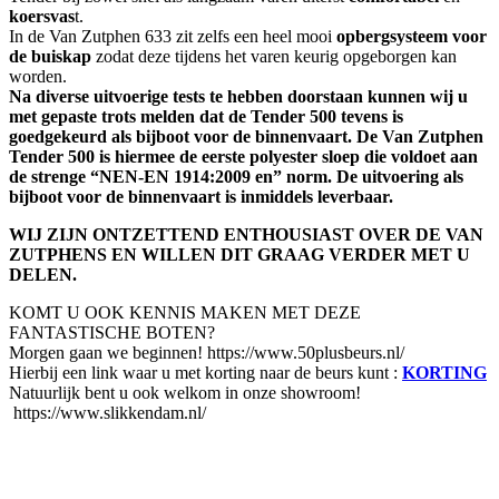
koersvas
t.
In de Van Zutphen 633 zit zelfs een heel mooi
opbergsysteem voor
de buiskap
zodat deze tijdens het varen keurig opgeborgen kan
worden.
Na diverse uitvoerige tests te hebben doorstaan kunnen wij u
met gepaste trots melden dat de Tender 500 tevens is
goedgekeurd als bijboot voor de binnenvaart. De Van Zutphen
Tender 500 is hiermee de eerste polyester sloep die voldoet aan
de strenge “NEN-EN 1914:2009 en” norm. De uitvoering als
bijboot voor de binnenvaart is inmiddels leverbaar.
WIJ ZIJN ONTZETTEND ENTHOUSIAST OVER DE VAN
ZUTPHENS EN WILLEN DIT GRAAG VERDER MET U
DELEN.
KOMT U OOK KENNIS MAKEN MET DEZE
FANTASTISCHE BOTEN?
Morgen gaan we beginnen! https://www.50plusbeurs.nl/
Hierbij een link waar u met korting naar de beurs kunt :
KORTING
Natuurlijk bent u ook welkom in onze showroom!
https://www.slikkendam.nl/