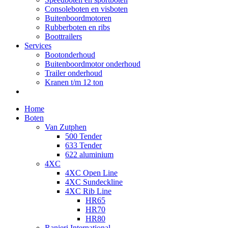
Consoleboten en visboten
Buitenboordmotoren
Rubberboten en ribs
Boottrailers
Services
Bootonderhoud
Buitenboordmotor onderhoud
Trailer onderhoud
Kranen t/m 12 ton
Home
Boten
Van Zutphen
500 Tender
633 Tender
622 aluminium
4XC
4XC Open Line
4XC Sundeckline
4XC Rib Line
HR65
HR70
HR80
Ranieri International