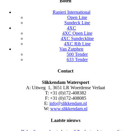
Boten
Ranieri International
Open Line
Sundeck Line
4XC
4XC Open Line
4XC Sundeckline
4XC Rib Line
Van Zutphen
500 Tender
633 Tender
Contact
Slikkendam Watersport
A: Uitweg 1, 3651 LR Woerdense Verlaat
T: +31 (0)172-408382
F: +31 (0)172-408085
E:
info@slikkendam.nl
W:
www.slikkendam.nl
Laatste nieuws