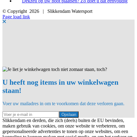
Dekzeil op uw boot plaatsen? Zo doet u dat eenvoudig
© Copyright
2026 | Slikkendam Watersport
Facebook
Instagram
LinkedIn
YouTube
X
E-
Page load link
mail
U heeft nog items in uw winkelwagen
staan!
Voer uw mailadres in om te voorkomen dat deze verloren gaan.
Opslaan
Slikkendam en derden, die zich (deels) buiten de EU bevinden,
maken gebruik van cookies, om onze website te verbeteren, om
gepersonaliseerde advertenties te tonen op onze websites, om een
koppeling te kunnen maken met social media, en om het verkeer op