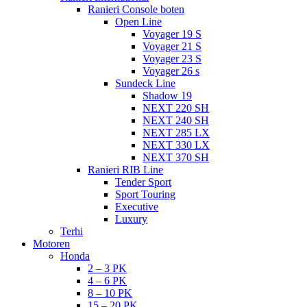
Ranieri Console boten
Open Line
Voyager 19 S
Voyager 21 S
Voyager 23 S
Voyager 26 s
Sundeck Line
Shadow 19
NEXT 220 SH
NEXT 240 SH
NEXT 285 LX
NEXT 330 LX
NEXT 370 SH
Ranieri RIB Line
Tender Sport
Sport Touring
Executive
Luxury
Terhi
Motoren
Honda
2 – 3 PK
4 – 6 PK
8 – 10 PK
15 – 20 PK