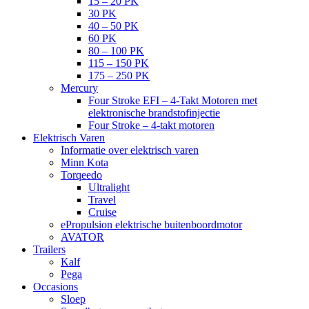
15 – 20 PK
30 PK
40 – 50 PK
60 PK
80 – 100 PK
115 – 150 PK
175 – 250 PK
Mercury
Four Stroke EFI – 4-Takt Motoren met
elektronische brandstofinjectie
Four Stroke – 4-takt motoren
Elektrisch Varen
Informatie over elektrisch varen
Minn Kota
Torqeedo
Ultralight
Travel
Cruise
ePropulsion elektrische buitenboordmotor
AVATOR
Trailers
Kalf
Pega
Occasions
Sloep