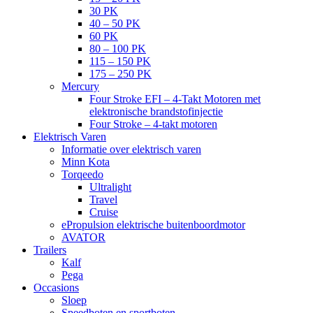
30 PK
40 – 50 PK
60 PK
80 – 100 PK
115 – 150 PK
175 – 250 PK
Mercury
Four Stroke EFI – 4-Takt Motoren met
elektronische brandstofinjectie
Four Stroke – 4-takt motoren
Elektrisch Varen
Informatie over elektrisch varen
Minn Kota
Torqeedo
Ultralight
Travel
Cruise
ePropulsion elektrische buitenboordmotor
AVATOR
Trailers
Kalf
Pega
Occasions
Sloep
Speedboten en sportboten