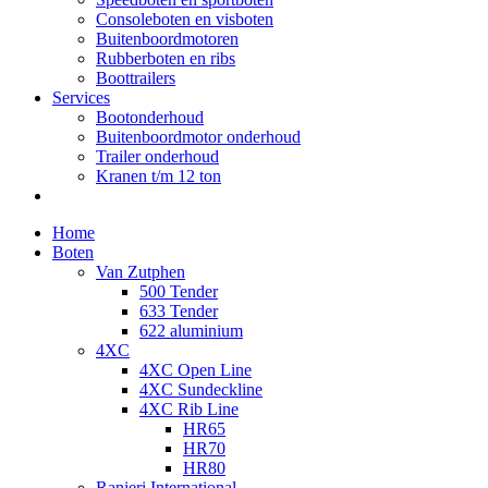
Consoleboten en visboten
Buitenboordmotoren
Rubberboten en ribs
Boottrailers
Services
Bootonderhoud
Buitenboordmotor onderhoud
Trailer onderhoud
Kranen t/m 12 ton
Home
Boten
Van Zutphen
500 Tender
633 Tender
622 aluminium
4XC
4XC Open Line
4XC Sundeckline
4XC Rib Line
HR65
HR70
HR80
Ranieri International