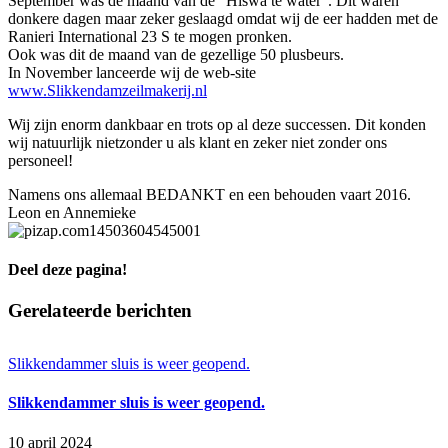
September was de maand van de “Hiswa te water”. Dit waren
donkere dagen maar zeker geslaagd omdat wij de eer hadden met de
Ranieri International 23 S te mogen pronken.
Ook was dit de maand van de gezellige 50 plusbeurs.
In November lanceerde wij de web-site
www.Slikkendamzeilmakerij.nl
Wij zijn enorm dankbaar en trots op al deze successen. Dit konden
wij natuurlijk nietzonder u als klant en zeker niet zonder ons
personeel!
Namens ons allemaal BEDANKT en een behouden vaart 2016.
Leon en Annemieke
Deel deze pagina!
Facebook
X
LinkedIn
WhatsApp
E-
Gerelateerde berichten
mail
Slikkendammer sluis is weer geopend.
Slikkendammer sluis is weer geopend.
10 april 2024