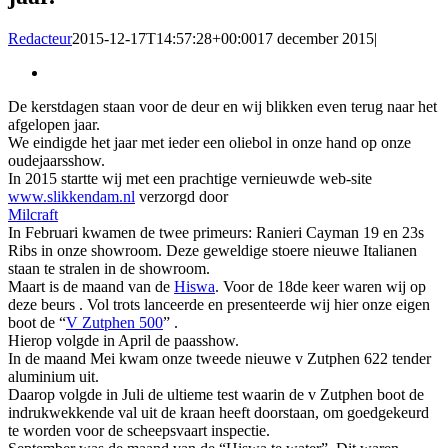
Redacteur
2015-12-17T14:57:28+00:00
17 december 2015
|
Bekijk
grotere
De kerstdagen staan voor de deur en wij blikken even terug naar het
afbeelding
afgelopen jaar.
We eindigde het jaar met ieder een oliebol in onze hand op onze
oudejaarsshow.
In 2015 startte wij met een prachtige vernieuwde web-site
www.slikkendam.nl
verzorgd door
Milcraft
In Februari kwamen de twee primeurs: Ranieri Cayman 19 en 23s
Ribs in onze showroom. Deze geweldige stoere nieuwe Italianen
staan te stralen in de showroom.
Maart is de maand van de
Hiswa
. Voor de 18de keer waren wij op
deze beurs . Vol trots lanceerde en presenteerde wij hier onze eigen
boot de “
V Zutphen 500
” .
Hierop volgde in April de paasshow.
In de maand Mei kwam onze tweede nieuwe v Zutphen 622 tender
aluminium uit.
Daarop volgde in Juli de ultieme test waarin de v Zutphen boot de
indrukwekkende val uit de kraan heeft doorstaan, om goedgekeurd
te worden voor de scheepsvaart inspectie.