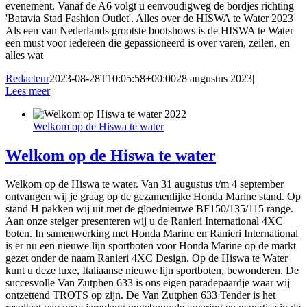
evenement. Vanaf de A6 volgt u eenvoudigweg de bordjes richting
'Batavia Stad Fashion Outlet'. Alles over de HISWA te Water 2023
Als een van Nederlands grootste bootshows is de HISWA te Water
een must voor iedereen die gepassioneerd is over varen, zeilen, en
alles wat
Redacteur
2023-08-28T10:05:58+00:00
28 augustus 2023
|
Lees meer
Welkom op de Hiswa te water
Welkom op de Hiswa te water
Welkom op de Hiswa te water. Van 31 augustus t/m 4 september
ontvangen wij je graag op de gezamenlijke Honda Marine stand. Op
stand H pakken wij uit met de gloednieuwe BF150/135/115 range.
Aan onze steiger presenteren wij u de Ranieri International 4XC
boten. In samenwerking met Honda Marine en Ranieri International
is er nu een nieuwe lijn sportboten voor Honda Marine op de markt
gezet onder de naam Ranieri 4XC Design. Op de Hiswa te Water
kunt u deze luxe, Italiaanse nieuwe lijn sportboten, bewonderen. De
succesvolle Van Zutphen 633 is ons eigen paradepaardje waar wij
ontzettend TROTS op zijn. De Van Zutphen 633 Tender is het