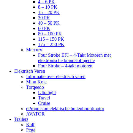
4 – 6 PK
8 – 10 PK
15 – 20 PK
30 PK
40 – 50 PK
60 PK
80 – 100 PK
115 – 150 PK
175 – 250 PK
Mercury
Four Stroke EFI – 4-Takt Motoren met
elektronische brandstofinjectie
Four Stroke – 4-takt motoren
Elektrisch Varen
Informatie over elektrisch varen
Minn Kota
Torqeedo
Ultralight
Travel
Cruise
ePropulsion elektrische buitenboordmotor
AVATOR
Trailers
Kalf
Pega