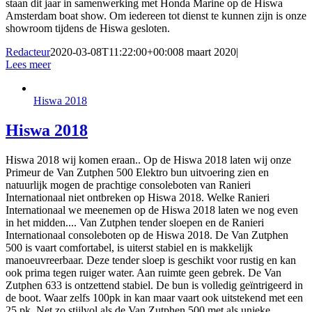
staan dit jaar in samenwerking met Honda Marine op de Hiswa
Amsterdam boat show. Om iedereen tot dienst te kunnen zijn is onze
showroom tijdens de Hiswa gesloten.
Redacteur
2020-03-08T11:22:00+00:00
8 maart 2020
|
Lees meer
Hiswa 2018
Hiswa 2018
Hiswa 2018 wij komen eraan.. Op de Hiswa 2018 laten wij onze
Primeur de Van Zutphen 500 Elektro bun uitvoering zien en
natuurlijk mogen de prachtige consoleboten van Ranieri
Internationaal niet ontbreken op Hiswa 2018. Welke Ranieri
Internationaal we meenemen op de Hiswa 2018 laten we nog even
in het midden.... Van Zutphen tender sloepen en de Ranieri
Internationaal consoleboten op de Hiswa 2018. De Van Zutphen
500 is vaart comfortabel, is uiterst stabiel en is makkelijk
manoeuvreerbaar. Deze tender sloep is geschikt voor rustig en kan
ook prima tegen ruiger water. Aan ruimte geen gebrek. De Van
Zutphen 633 is ontzettend stabiel. De bun is volledig geïntrigeerd in
de boot. Waar zelfs 100pk in kan maar vaart ook uitstekend met een
25 pk. Net zo stijlvol als de Van Zutphen 500 met als unieke