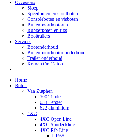
Occasions
Sloep
Speedboten en sportboten
Consoleboten en visboten
Buitenboordmotoren
Rubberboten en ribs
Boottrailers
Services
Bootonderhoud
Buitenboordmotor onderhoud
Trailer onderhoud
Kranen t/m 12 ton
Home
Boten
Van Zutphen
500 Tender
633 Tender
622 aluminium
4XC
4XC Open Line
4XC Sundeckline
4XC Rib Line
HR65