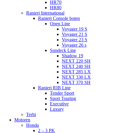
HR70
HR80
Ranieri International
Ranieri Console boten
Open Line
Voyager 19 S
Voyager 21 S
Voyager 23 S
Voyager 26 s
Sundeck Line
Shadow 19
NEXT 220 SH
NEXT 240 SH
NEXT 285 LX
NEXT 330 LX
NEXT 370 SH
Ranieri RIB Line
Tender Sport
Sport Touring
Executive
Luxury
Terhi
Motoren
Honda
2 – 3 PK