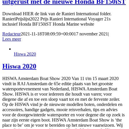
uitgerust met de nieuwe Honda BF150iST
Download HIER de link van de Ranieri International folder.
RanieriPrijslijst2022 Prijs Ranieri International Voyager 21s
inclusief Honda BF150iST Honda Marine website
Redacteur
2021-11-18T08:09:59+00:00
17 november 2021
|
Lees meer
Hiswa 2020
Hiswa 2020
HISWA Amsterdam Boat Show 2020 Van 11 t/m 15 maart 2020
vindt in RAI Amsterdam de 65e editie plaats van het grootste
watersportevenement van Nederland, HISWA Amsterdam Boat
Show. HISWA is er voor iedereen die houdt van varen; voor
diegene die af en toe een sloep vaart tot en met de fervente zeiler.
Op de HISWA vind je de nieuwste modellen boten, onderdelen en
accessoires, handige gadgets, mooie reisverhalen, tips en advies
voor de doorgewinterde watersporter en voor degene die op zoek is
naar zijn eerste eigen boot. HISWA Amsterdam Boat Show is ‘the
place to be’ om je voor te bereiden op het nieuwe vaarseizoen. Wij