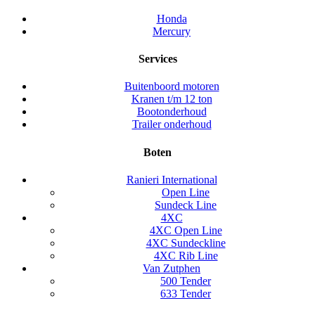
Honda
Mercury
Services
Buitenboord motoren
Kranen t/m 12 ton
Bootonderhoud
Trailer onderhoud
Boten
Ranieri International
Open Line
Sundeck Line
4XC
4XC Open Line
4XC Sundeckline
4XC Rib Line
Van Zutphen
500 Tender
633 Tender