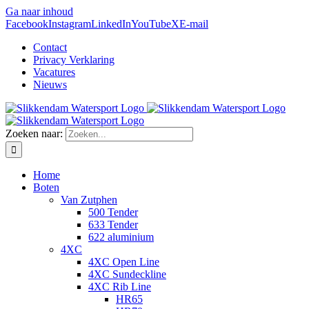
Ga naar inhoud
Facebook
Instagram
LinkedIn
YouTube
X
E-mail
Contact
Privacy Verklaring
Vacatures
Nieuws
Zoeken naar:
Home
Boten
Van Zutphen
500 Tender
633 Tender
622 aluminium
4XC
4XC Open Line
4XC Sundeckline
4XC Rib Line
HR65