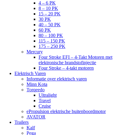
4 – 6 PK
8 – 10 PK
15 – 20 PK
30 PK
40 – 50 PK
60 PK
80 – 100 PK
115 – 150 PK
175 – 250 PK
Mercury
Four Stroke EFI – 4-Takt Motoren met
elektronische brandstofinjectie
Four Stroke – 4-takt motoren
Elektrisch Varen
Informatie over elektrisch varen
Minn Kota
Torqeedo
Ultralight
Travel
Cruise
ePropulsion elektrische buitenboordmotor
AVATOR
Trailers
Kalf
Pega