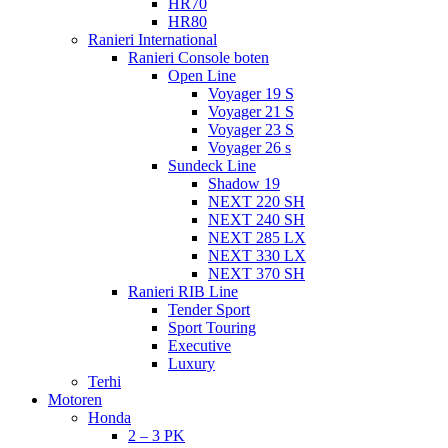
HR70
HR80
Ranieri International
Ranieri Console boten
Open Line
Voyager 19 S
Voyager 21 S
Voyager 23 S
Voyager 26 s
Sundeck Line
Shadow 19
NEXT 220 SH
NEXT 240 SH
NEXT 285 LX
NEXT 330 LX
NEXT 370 SH
Ranieri RIB Line
Tender Sport
Sport Touring
Executive
Luxury
Terhi
Motoren
Honda
2 – 3 PK