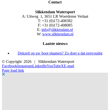
Contact
Slikkendam Watersport
A: Uitweg 1, 3651 LR Woerdense Verlaat
T: +31 (0)172-408382
F: +31 (0)172-408085
E:
info@slikkendam.nl
W:
www.slikkendam.nl
Laatste nieuws
Dekzeil op uw boot plaatsen? Zo doet u dat eenvoudig
© Copyright
2026 | Slikkendam Watersport
Facebook
Instagram
LinkedIn
YouTube
X
E-mail
Page load link