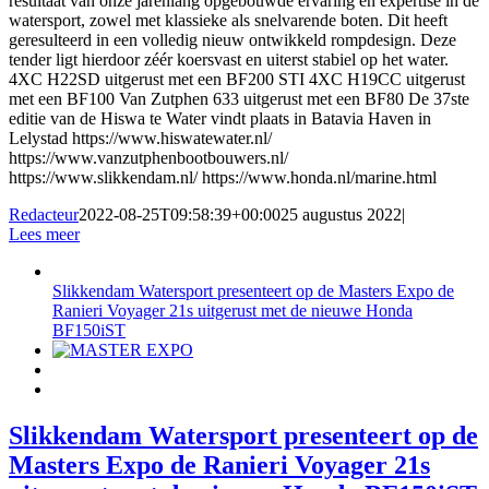
resultaat van onze jarenlang opgebouwde ervaring en expertise in de
watersport, zowel met klassieke als snelvarende boten. Dit heeft
geresulteerd in een volledig nieuw ontwikkeld rompdesign. Deze
tender ligt hierdoor zéér koersvast en uiterst stabiel op het water.
4XC H22SD uitgerust met een BF200 STI 4XC H19CC uitgerust
met een BF100 Van Zutphen 633 uitgerust met een BF80 De 37ste
editie van de Hiswa te Water vindt plaats in Batavia Haven in
Lelystad https://www.hiswatewater.nl/
https://www.vanzutphenbootbouwers.nl/
https://www.slikkendam.nl/ https://www.honda.nl/marine.html
Redacteur
2022-08-25T09:58:39+00:00
25 augustus 2022
|
Lees meer
Slikkendam Watersport presenteert op de Masters Expo de
Ranieri Voyager 21s uitgerust met de nieuwe Honda
BF150iST
Slikkendam Watersport presenteert op de
Masters Expo de Ranieri Voyager 21s