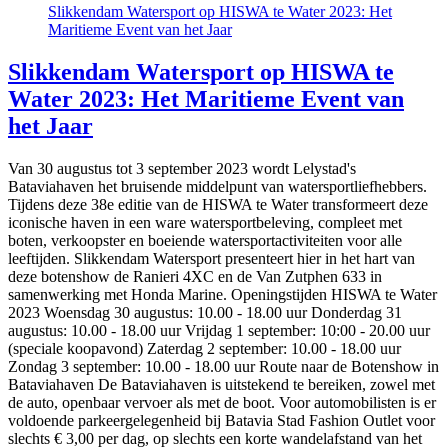
Slikkendam Watersport op HISWA te Water 2023: Het
Maritieme Event van het Jaar
Slikkendam Watersport op HISWA te
Water 2023: Het Maritieme Event van
het Jaar
Van 30 augustus tot 3 september 2023 wordt Lelystad's
Bataviahaven het bruisende middelpunt van watersportliefhebbers.
Tijdens deze 38e editie van de HISWA te Water transformeert deze
iconische haven in een ware watersportbeleving, compleet met
boten, verkoopster en boeiende watersportactiviteiten voor alle
leeftijden. Slikkendam Watersport presenteert hier in het hart van
deze botenshow de Ranieri 4XC en de Van Zutphen 633 in
samenwerking met Honda Marine. Openingstijden HISWA te Water
2023 Woensdag 30 augustus: 10.00 - 18.00 uur Donderdag 31
augustus: 10.00 - 18.00 uur Vrijdag 1 september: 10:00 - 20.00 uur
(speciale koopavond) Zaterdag 2 september: 10.00 - 18.00 uur
Zondag 3 september: 10.00 - 18.00 uur Route naar de Botenshow in
Bataviahaven De Bataviahaven is uitstekend te bereiken, zowel met
de auto, openbaar vervoer als met de boot. Voor automobilisten is er
voldoende parkeergelegenheid bij Batavia Stad Fashion Outlet voor
slechts € 3,00 per dag, op slechts een korte wandelafstand van het