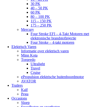
30 PK
40 – 50 PK
60 PK
80 – 100 PK
115 – 150 PK
175 – 250 PK
Mercury
Four Stroke EFI – 4-Takt Motoren met
elektronische brandstofinjectie
Four Stroke – 4-takt motoren
Elektrisch Varen
Informatie over elektrisch varen
Minn Kota
Torqeedo
Ultralight
Travel
Cruise
ePropulsion elektrische buitenboordmotor
AVATOR
Trailers
Kalf
Pega
Occasions
Sloep
Speedboten en sportboten