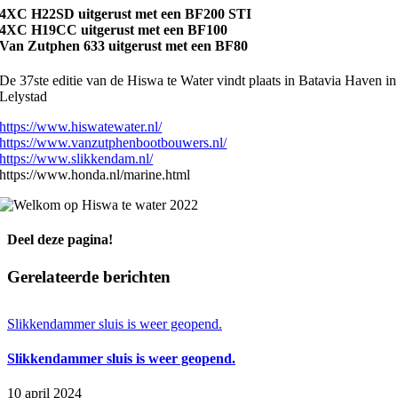
4XC H22SD uitgerust met een BF200 STI
4XC H19CC uitgerust met een BF100
Van Zutphen 633 uitgerust met een BF80
De 37ste editie van de Hiswa te Water vindt plaats in Batavia Haven in
Lelystad
https://www.hiswatewater.nl/
https://www.vanzutphenbootbouwers.nl/
https://www.slikkendam.nl/
https://www.honda.nl/marine.html
Deel deze pagina!
Facebook
X
LinkedIn
WhatsApp
E-
Gerelateerde berichten
mail
Slikkendammer sluis is weer geopend.
Slikkendammer sluis is weer geopend.
10 april 2024