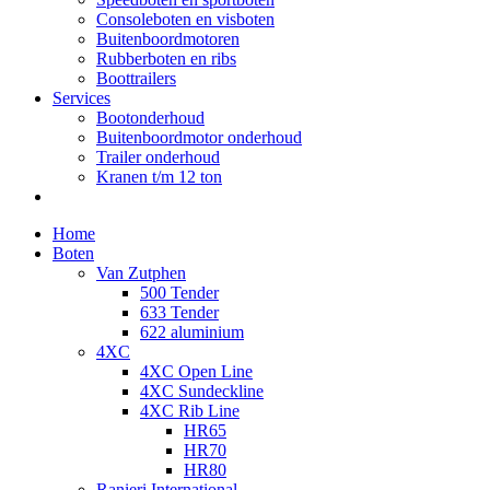
Consoleboten en visboten
Buitenboordmotoren
Rubberboten en ribs
Boottrailers
Services
Bootonderhoud
Buitenboordmotor onderhoud
Trailer onderhoud
Kranen t/m 12 ton
Home
Boten
Van Zutphen
500 Tender
633 Tender
622 aluminium
4XC
4XC Open Line
4XC Sundeckline
4XC Rib Line
HR65
HR70
HR80
Ranieri International