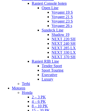
Ranieri Console boten
Open Line
Voyager 19 S
Voyager 21 S
Voyager 23 S
Voyager 26 s
Sundeck Line
Shadow 19
NEXT 220 SH
NEXT 240 SH
NEXT 285 LX
NEXT 330 LX
NEXT 370 SH
Ranieri RIB Line
Tender Sport
Sport Touring
Executive
Luxury
Terhi
Motoren
Honda
2 – 3 PK
4 – 6 PK
8 – 10 PK
15 – 20 PK