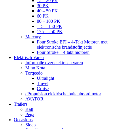
15 – 20 PK
30 PK
40 – 50 PK
60 PK
80 – 100 PK
115 – 150 PK
175 – 250 PK
Mercury
Four Stroke EFI – 4-Takt Motoren met
elektronische brandstofinjectie
Four Stroke – 4-takt motoren
Elektrisch Varen
Informatie over elektrisch varen
Minn Kota
Torqeedo
Ultralight
Travel
Cruise
ePropulsion elektrische buitenboordmotor
AVATOR
Trailers
Kalf
Pega
Occasions
Sloep