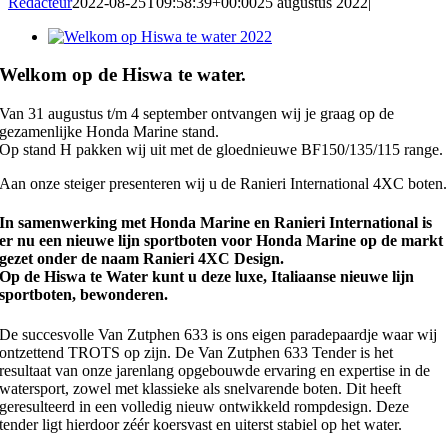
Redacteur
2022-08-25T09:58:39+00:00
25 augustus 2022
|
Bekijk
grotere
afbeelding
Welkom op de Hiswa te water.
Van 31 augustus t/m 4 september ontvangen wij je graag op de
gezamenlijke Honda Marine stand.
Op stand H pakken wij uit met de gloednieuwe BF150/135/115 range.
Aan onze steiger presenteren wij u de Ranieri International 4XC boten.
In samenwerking met Honda Marine en Ranieri International is
er nu een nieuwe lijn sportboten voor Honda Marine op de markt
gezet onder de naam Ranieri 4XC Design.
Op de Hiswa te Water kunt u deze luxe, Italiaanse nieuwe lijn
sportboten, bewonderen.
De succesvolle Van Zutphen 633 is ons eigen paradepaardje waar wij
ontzettend TROTS op zijn.
De Van Zutphen 633 Tender is het
resultaat van onze jarenlang opgebouwde ervaring en expertise in de
watersport, zowel met klassieke als snelvarende boten. Dit heeft
geresulteerd in een volledig nieuw ontwikkeld rompdesign. Deze
tender ligt hierdoor zéér koersvast en uiterst stabiel op het water.