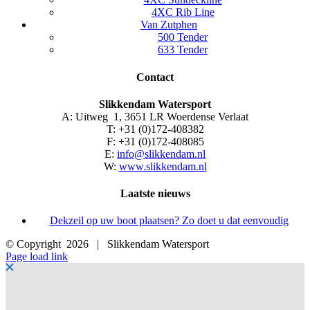
4XC Rib Line
Van Zutphen
500 Tender
633 Tender
Contact
Slikkendam Watersport
A: Uitweg 1, 3651 LR Woerdense Verlaat
T: +31 (0)172-408382
F: +31 (0)172-408085
E:
info@slikkendam.nl
W:
www.slikkendam.nl
Laatste nieuws
Dekzeil op uw boot plaatsen? Zo doet u dat eenvoudig
© Copyright
2026 | Slikkendam Watersport
Facebook
Instagram
LinkedIn
YouTube
X
E-
Page load link
mail