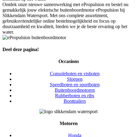
Ontdek onze nieuwe samenwerking met ePropulsion en bestel nu
gemakkelijk jouw elektrische buitenboordmotor ePropulsion bij
Slikkendam Watersport. Met ons complete assortiment,
gebruiksvriendelijke online bestelmogelijkheid en focus op
duurzaamheid en kwaliteit, bieden we je de beste ervaring op het
water.
Deel deze pagina!
Facebook
X
LinkedIn
WhatsApp
E-
Occasions
mail
Consoleboten en visboten
Sloepen
Speedboten en sportboten
Buitenboordmotoren
Rubberboten en ribs
Boottrailers
Motoren
Honda