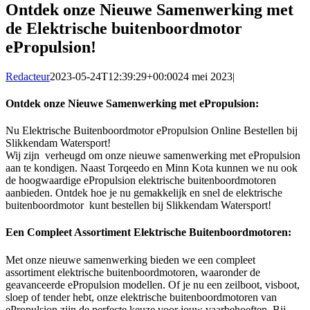
Ontdek onze Nieuwe Samenwerking met
de Elektrische buitenboordmotor
ePropulsion!
Redacteur
2023-05-24T12:39:29+00:00
24 mei 2023
|
Ontdek onze Nieuwe Samenwerking met ePropulsion:
Nu Elektrische Buitenboordmotor ePropulsion Online Bestellen bij
Slikkendam Watersport!
Wij zijn verheugd om onze nieuwe samenwerking met ePropulsion
aan te kondigen. Naast Torqeedo en Minn Kota kunnen we nu ook
de hoogwaardige ePropulsion elektrische buitenboordmotoren
aanbieden. Ontdek hoe je nu gemakkelijk en snel de elektrische
buitenboordmotor kunt bestellen bij Slikkendam Watersport!
Een Compleet Assortiment Elektrische Buitenboordmotoren:
Met onze nieuwe samenwerking bieden we een compleet
assortiment elektrische buitenboordmotoren, waaronder de
geavanceerde ePropulsion modellen. Of je nu een zeilboot, visboot,
sloep of tender hebt, onze elektrische buitenboordmotoren van
ePropulsion zijn de perfecte keuze voor jouw vaarbehoeften. Bij