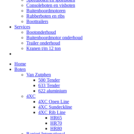
Consoleboten en visboten
Buitenboordmotoren
Rubberboten en ribs
Boottrailers
Services
Bootonderhoud
Buitenboordmotor onderhoud
Trailer onderhoud
Kranen t/m 12 ton
Home
Boten
Van Zutphen
500 Tender
633 Tender
622 aluminium
4XC
4XC Open Line
4XC Sundeckline
4XC Rib Line
HR65
HR70
HR80
Ranieri International