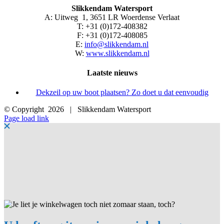
Slikkendam Watersport
A: Uitweg 1, 3651 LR Woerdense Verlaat
T: +31 (0)172-408382
F: +31 (0)172-408085
E:
info@slikkendam.nl
W:
www.slikkendam.nl
Laatste nieuws
Dekzeil op uw boot plaatsen? Zo doet u dat eenvoudig
© Copyright
2026 | Slikkendam Watersport
Facebook
Instagram
LinkedIn
YouTube
X
E-
Page load link
mail