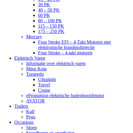
30 PK
40 – 50 PK
60 PK
80 – 100 PK
115 – 150 PK
175 – 250 PK
Mercury
Four Stroke EFI – 4-Takt Motoren met
elektronische brandstofinjectie
Four Stroke – 4-takt motoren
Elektrisch Varen
Informatie over elektrisch varen
Minn Kota
Torqeedo
Ultralight
Travel
Cruise
ePropulsion elektrische buitenboordmotor
AVATOR
Trailers
Kalf
Pega
Occasions
Sloep
Speedboten en sportboten