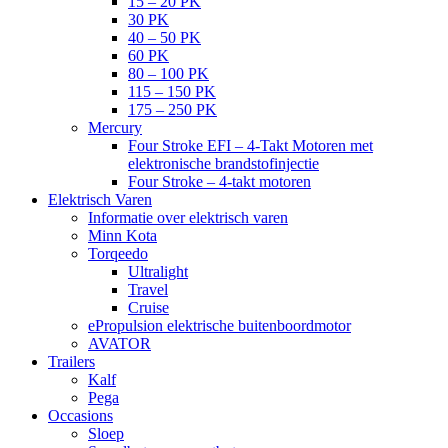
15 – 20 PK
30 PK
40 – 50 PK
60 PK
80 – 100 PK
115 – 150 PK
175 – 250 PK
Mercury
Four Stroke EFI – 4-Takt Motoren met
elektronische brandstofinjectie
Four Stroke – 4-takt motoren
Elektrisch Varen
Informatie over elektrisch varen
Minn Kota
Torqeedo
Ultralight
Travel
Cruise
ePropulsion elektrische buitenboordmotor
AVATOR
Trailers
Kalf
Pega
Occasions
Sloep