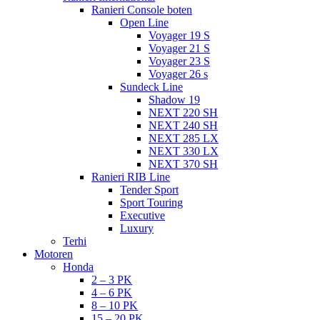
Ranieri Console boten
Open Line
Voyager 19 S
Voyager 21 S
Voyager 23 S
Voyager 26 s
Sundeck Line
Shadow 19
NEXT 220 SH
NEXT 240 SH
NEXT 285 LX
NEXT 330 LX
NEXT 370 SH
Ranieri RIB Line
Tender Sport
Sport Touring
Executive
Luxury
Terhi
Motoren
Honda
2 – 3 PK
4 – 6 PK
8 – 10 PK
15 – 20 PK