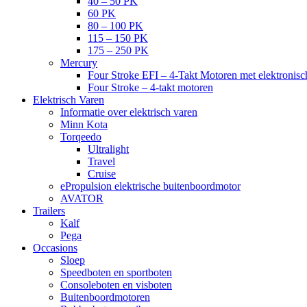
40 – 50 PK
60 PK
80 – 100 PK
115 – 150 PK
175 – 250 PK
Mercury
Four Stroke EFI – 4-Takt Motoren met elektronisch
Four Stroke – 4-takt motoren
Elektrisch Varen
Informatie over elektrisch varen
Minn Kota
Torqeedo
Ultralight
Travel
Cruise
ePropulsion elektrische buitenboordmotor
AVATOR
Trailers
Kalf
Pega
Occasions
Sloep
Speedboten en sportboten
Consoleboten en visboten
Buitenboordmotoren