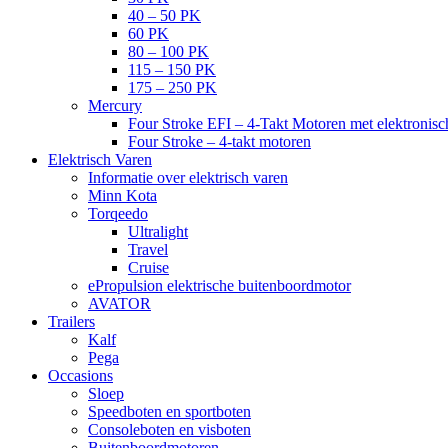
40 – 50 PK
60 PK
80 – 100 PK
115 – 150 PK
175 – 250 PK
Mercury
Four Stroke EFI – 4-Takt Motoren met elektronisch
Four Stroke – 4-takt motoren
Elektrisch Varen
Informatie over elektrisch varen
Minn Kota
Torqeedo
Ultralight
Travel
Cruise
ePropulsion elektrische buitenboordmotor
AVATOR
Trailers
Kalf
Pega
Occasions
Sloep
Speedboten en sportboten
Consoleboten en visboten
Buitenboordmotoren