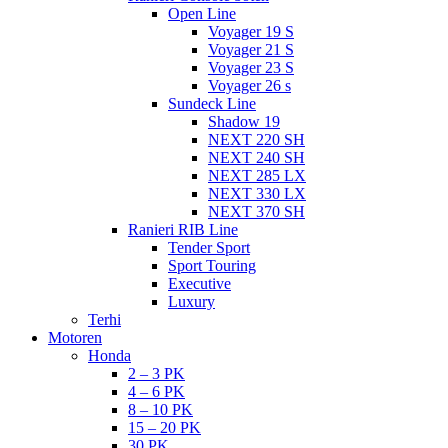
Open Line
Voyager 19 S
Voyager 21 S
Voyager 23 S
Voyager 26 s
Sundeck Line
Shadow 19
NEXT 220 SH
NEXT 240 SH
NEXT 285 LX
NEXT 330 LX
NEXT 370 SH
Ranieri RIB Line
Tender Sport
Sport Touring
Executive
Luxury
Terhi
Motoren
Honda
2 – 3 PK
4 – 6 PK
8 – 10 PK
15 – 20 PK
30 PK