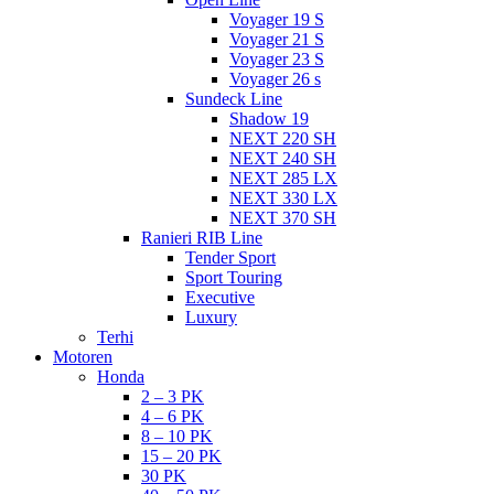
Voyager 19 S
Voyager 21 S
Voyager 23 S
Voyager 26 s
Sundeck Line
Shadow 19
NEXT 220 SH
NEXT 240 SH
NEXT 285 LX
NEXT 330 LX
NEXT 370 SH
Ranieri RIB Line
Tender Sport
Sport Touring
Executive
Luxury
Terhi
Motoren
Honda
2 – 3 PK
4 – 6 PK
8 – 10 PK
15 – 20 PK
30 PK