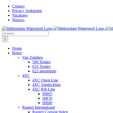
Ga
Facebook
Instagram
LinkedIn
YouTube
X
E-
Contact
naar
mail
Privacy Verklaring
inhoud
Vacatures
Nieuws
Zoeken
naar:
Home
Boten
Van Zutphen
500 Tender
633 Tender
622 aluminium
4XC
4XC Open Line
4XC Sundeckline
4XC Rib Line
HR65
HR70
HR80
Ranieri International
Ranieri Console boten