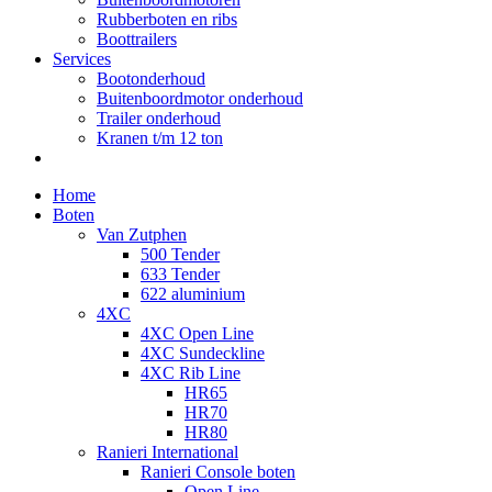
Rubberboten en ribs
Boottrailers
Services
Bootonderhoud
Buitenboordmotor onderhoud
Trailer onderhoud
Kranen t/m 12 ton
Home
Boten
Van Zutphen
500 Tender
633 Tender
622 aluminium
4XC
4XC Open Line
4XC Sundeckline
4XC Rib Line
HR65
HR70
HR80
Ranieri International
Ranieri Console boten
Open Line