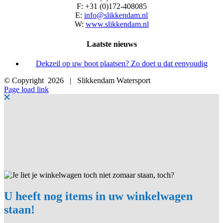
F: +31 (0)172-408085
E:
info@slikkendam.nl
W:
www.slikkendam.nl
Laatste nieuws
Dekzeil op uw boot plaatsen? Zo doet u dat eenvoudig
© Copyright
2026 | Slikkendam Watersport
Facebook
Instagram
LinkedIn
YouTube
X
E-
Page load link
mail
U heeft nog items in uw winkelwagen
staan!