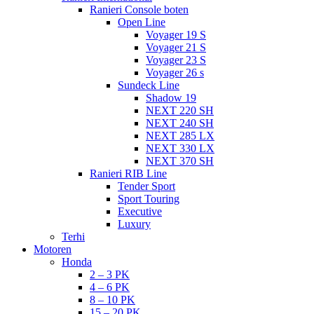
Ranieri Console boten
Open Line
Voyager 19 S
Voyager 21 S
Voyager 23 S
Voyager 26 s
Sundeck Line
Shadow 19
NEXT 220 SH
NEXT 240 SH
NEXT 285 LX
NEXT 330 LX
NEXT 370 SH
Ranieri RIB Line
Tender Sport
Sport Touring
Executive
Luxury
Terhi
Motoren
Honda
2 – 3 PK
4 – 6 PK
8 – 10 PK
15 – 20 PK