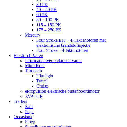
30 PK
40 – 50 PK
60 PK
80 – 100 PK
115 – 150 PK
175 – 250 PK
Mercury
Four Stroke EFI – 4-Takt Motoren met
elektronische brandstofinjectie
Four Stroke – 4-takt motoren
Elektrisch Varen
Informatie over elektrisch varen
Minn Kota
Torqeedo
Ultralight
Travel
Cruise
ePropulsion elektrische buitenboordmotor
AVATOR
Trailers
Kalf
Pega
Occasions
Sloep
Speedboten en sportboten