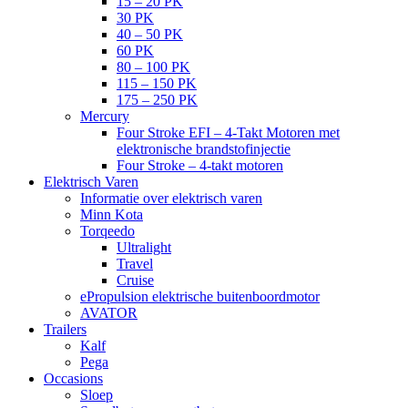
15 – 20 PK
30 PK
40 – 50 PK
60 PK
80 – 100 PK
115 – 150 PK
175 – 250 PK
Mercury
Four Stroke EFI – 4-Takt Motoren met
elektronische brandstofinjectie
Four Stroke – 4-takt motoren
Elektrisch Varen
Informatie over elektrisch varen
Minn Kota
Torqeedo
Ultralight
Travel
Cruise
ePropulsion elektrische buitenboordmotor
AVATOR
Trailers
Kalf
Pega
Occasions
Sloep