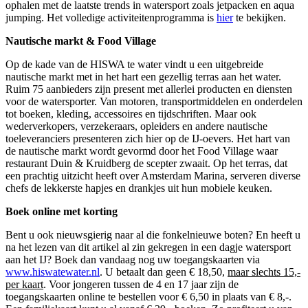
ophalen met de laatste trends in watersport zoals jetpacken en aqua
jumping. Het volledige activiteitenprogramma is
hier
te bekijken.
Nautische markt & Food Village
Op de kade van de HISWA te water vindt u een uitgebreide
nautische markt met in het hart een gezellig terras aan het water.
Ruim 75 aanbieders zijn present met allerlei producten en diensten
voor de watersporter. Van motoren, transportmiddelen en onderdelen
tot boeken, kleding, accessoires en tijdschriften. Maar ook
wederverkopers, verzekeraars, opleiders en andere nautische
toeleveranciers presenteren zich hier op de IJ-oevers. Het hart van
de nautische markt wordt gevormd door het Food Village waar
restaurant Duin & Kruidberg de scepter zwaait. Op het terras, dat
een prachtig uitzicht heeft over Amsterdam Marina, serveren diverse
chefs de lekkerste hapjes en drankjes uit hun mobiele keuken.
Boek online met korting
Bent u ook nieuwsgierig naar al die fonkelnieuwe boten? En heeft u
na het lezen van dit artikel al zin gekregen in een dagje watersport
aan het IJ? Boek dan vandaag nog uw toegangskaarten via
www.hiswatewater.nl
. U betaalt dan geen € 18,50,
maar slechts 15,-
per kaart
. Voor jongeren tussen de 4 en 17 jaar zijn de
toegangskaarten online te bestellen voor € 6,50 in plaats van € 8,-.