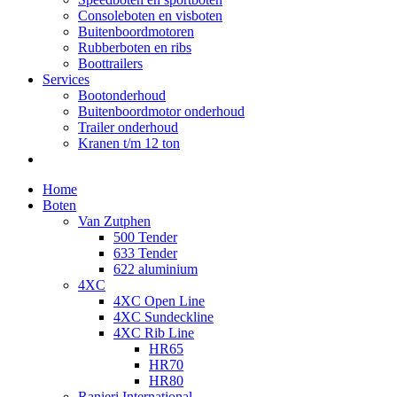
Consoleboten en visboten
Buitenboordmotoren
Rubberboten en ribs
Boottrailers
Services
Bootonderhoud
Buitenboordmotor onderhoud
Trailer onderhoud
Kranen t/m 12 ton
Home
Boten
Van Zutphen
500 Tender
633 Tender
622 aluminium
4XC
4XC Open Line
4XC Sundeckline
4XC Rib Line
HR65
HR70
HR80
Ranieri International