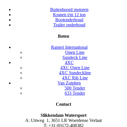
Buitenboord motoren
Kranen t/m 12 ton
Bootonderhoud
Trailer onderhoud
Boten
Ranieri International
Open Line
Sundeck Line
4XC
4XC Open Line
4XC Sundeckline
4XC Rib Line
Van Zutphen
500 Tender
633 Tender
Contact
Slikkendam Watersport
A: Uitweg 1, 3651 LR Woerdense Verlaat
T: +31 (0)172-408382