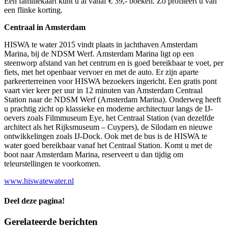
Een familiekaart kunt u al vanaf € 39,- boeken. Zo profiteert u van
een flinke korting.
Centraal in Amsterdam
HISWA te water 2015 vindt plaats in jachthaven Amsterdam
Marina, bij de NDSM Werf. Amsterdam Marina ligt op een
steenworp afstand van het centrum en is goed bereikbaar te voet, per
fiets, met het openbaar vervoer en met de auto. Er zijn aparte
parkeerterreinen voor HISWA bezoekers ingericht. Een gratis pont
vaart vier keer per uur in 12 minuten van Amsterdam Centraal
Station naar de NDSM Werf (Amsterdam Marina). Onderweg heeft
u prachtig zicht op klassieke en moderne architectuur langs de IJ-
oevers zoals Filmmuseum Eye, het Centraal Station (van dezelfde
architect als het Rijksmuseum – Cuypers), de Silodam en nieuwe
ontwikkelingen zoals IJ-Dock. Ook met de bus is de HISWA te
water goed bereikbaar vanaf het Centraal Station. Komt u met de
boot naar Amsterdam Marina, reserveert u dan tijdig om
teleurstellingen te voorkomen.
www.hiswatewater.nl
Deel deze pagina!
Facebook
X
LinkedIn
WhatsApp
E-
Gerelateerde berichten