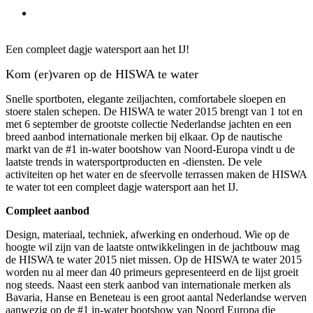
Bekijk
grotere
afbeelding
Een compleet dagje watersport aan het IJ!
Kom (er)varen op de HISWA te water
Snelle sportboten, elegante zeiljachten, comfortabele sloepen en
stoere stalen schepen. De HISWA te water 2015 brengt van 1 tot en
met 6 september de grootste collectie Nederlandse jachten en een
breed aanbod internationale merken bij elkaar. Op de nautische
markt van de #1 in-water bootshow van Noord-Europa vindt u de
laatste trends in watersportproducten en -diensten. De vele
activiteiten op het water en de sfeervolle terrassen maken de HISWA
te water tot een compleet dagje watersport aan het IJ.
Compleet aanbod
Design, materiaal, techniek, afwerking en onderhoud. Wie op de
hoogte wil zijn van de laatste ontwikkelingen in de jachtbouw mag
de HISWA te water 2015 niet missen. Op de HISWA te water 2015
worden nu al meer dan 40 primeurs gepresenteerd en de lijst groeit
nog steeds. Naast een sterk aanbod van internationale merken als
Bavaria, Hanse en Beneteau is een groot aantal Nederlandse werven
aanwezig op de #1 in-water bootshow van Noord Europa die