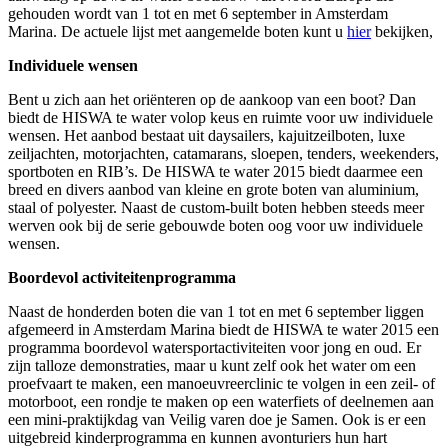
gehouden wordt van 1 tot en met 6 september in Amsterdam
Marina. De actuele lijst met aangemelde boten kunt u
hier
bekijken,
Individuele wensen
Bent u zich aan het oriënteren op de aankoop van een boot? Dan
biedt de HISWA te water volop keus en ruimte voor uw individuele
wensen. Het aanbod bestaat uit daysailers, kajuitzeilboten, luxe
zeiljachten, motorjachten, catamarans, sloepen, tenders, weekenders,
sportboten en RIB’s. De HISWA te water 2015 biedt daarmee een
breed en divers aanbod van kleine en grote boten van aluminium,
staal of polyester. Naast de custom-built boten hebben steeds meer
werven ook bij de serie gebouwde boten oog voor uw individuele
wensen.
Boordevol activiteitenprogramma
Naast de honderden boten die van 1 tot en met 6 september liggen
afgemeerd in Amsterdam Marina biedt de HISWA te water 2015 een
programma boordevol watersportactiviteiten voor jong en oud. Er
zijn talloze demonstraties, maar u kunt zelf ook het water om een
proefvaart te maken, een manoeuvreerclinic te volgen in een zeil- of
motorboot, een rondje te maken op een waterfiets of deelnemen aan
een mini-praktijkdag van Veilig varen doe je Samen. Ook is er een
uitgebreid kinderprogramma en kunnen avonturiers hun hart