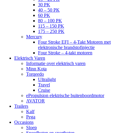
30 PK
40 – 50 PK
60 PK
80 – 100 PK
115 – 150 PK
175 – 250 PK
Mercury
Four Stroke EFI – 4-Takt Motoren met
elektronische brandstofinjectie
Four Stroke – 4-takt motoren
Elektrisch Varen
Informatie over elektrisch varen
Minn Kota
Torqeedo
Ultralight
Travel
Cruise
ePropulsion elektrische buitenboordmotor
AVATOR
Trailers
Kalf
Pega
Occasions
Sloep
Speedboten en sportboten