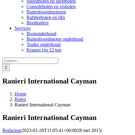
Speedboten en sportboten
Consoleboten en visboten
Buitenboordmotoren
Rubberboten en ribs
Boottrailers
Services
Bootonderhoud
Buitenboordmotor onderhoud
Trailer onderhoud
Kranen t/m 12 ton
Zoeken
naar:
Ranieri International Cayman
Home
Boten
Ranieri International Cayman
Ranieri International Cayman
Redacteur
2023-01-28T11:05:41+00:00
28 mei 2015
|