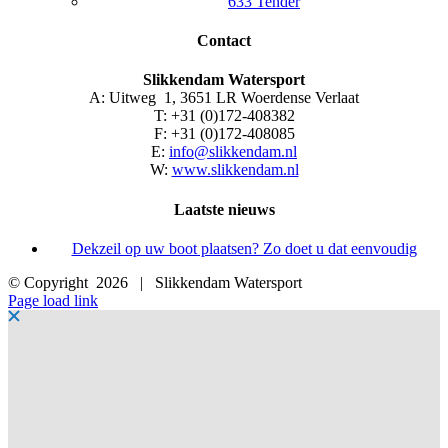
633 Tender
Contact
Slikkendam Watersport
A: Uitweg 1, 3651 LR Woerdense Verlaat
T: +31 (0)172-408382
F: +31 (0)172-408085
E:
info@slikkendam.nl
W:
www.slikkendam.nl
Laatste nieuws
Dekzeil op uw boot plaatsen? Zo doet u dat eenvoudig
© Copyright
2026 | Slikkendam Watersport
Facebook
Instagram
LinkedIn
YouTube
X
E-
Page load link
mail