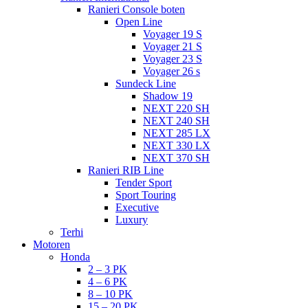
Ranieri Console boten
Open Line
Voyager 19 S
Voyager 21 S
Voyager 23 S
Voyager 26 s
Sundeck Line
Shadow 19
NEXT 220 SH
NEXT 240 SH
NEXT 285 LX
NEXT 330 LX
NEXT 370 SH
Ranieri RIB Line
Tender Sport
Sport Touring
Executive
Luxury
Terhi
Motoren
Honda
2 – 3 PK
4 – 6 PK
8 – 10 PK
15 – 20 PK