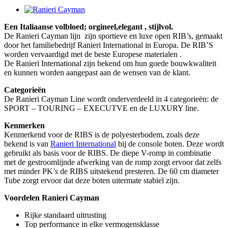
Bekijk
grotere
Een Italiaanse volbloed; orgineel,elegant , stijlvol.
afbeelding
De Ranieri Cayman lijn zijn sportieve en luxe open RIB’s, gemaakt
door het familiebedrijf Ranieri International in Europa. De RIB’S
worden vervaardigd met de beste Europese materialen .
De Ranieri International zijn bekend om hun goede bouwkwaliteit
en kunnen worden aangepast aan de wensen van de klant.
Categorieën
De Ranieri Cayman Line wordt onderverdeeld in 4 categorieën: de
SPORT – TOURING – EXECUTVE en de LUXURY line.
Kenmerken
Kenmerkend voor de RIBS is de polyesterbodem, zoals deze
bekend is van
Ranieri International
bij de console boten. Deze wordt
gebruikt als basis voor de RIBS. De diepe V-romp in combinatie
met de gestroomlijnde afwerking van de romp zorgt ervoor dat zelfs
met minder PK’s de RIBS uitstekend presteren. De 60 cm diameter
Tube zorgt ervoor dat deze boten uitermate stabiel zijn.
Voordelen Ranieri Cayman
Rijke standaard uitrusting
Top performance in elke vermogensklasse