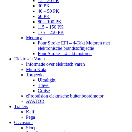
15 – 20 PK
30 PK
40 – 50 PK
60 PK
80 – 100 PK
115 – 150 PK
175 – 250 PK
Mercury
Four Stroke EFI – 4-Takt Motoren met
elektronische brandstofinjectie
Four Stroke – 4-takt motoren
Elektrisch Varen
Informatie over elektrisch varen
Minn Kota
Torqeedo
Ultralight
Travel
Cruise
ePropulsion elektrische buitenboordmotor
AVATOR
Trailers
Kalf
Pega
Occasions
Sloep