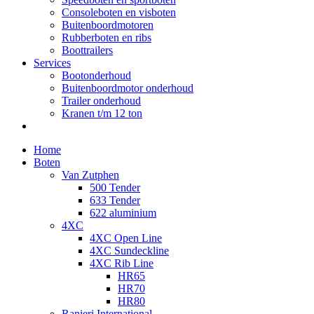
Consoleboten en visboten
Buitenboordmotoren
Rubberboten en ribs
Boottrailers
Services
Bootonderhoud
Buitenboordmotor onderhoud
Trailer onderhoud
Kranen t/m 12 ton
Home
Boten
Van Zutphen
500 Tender
633 Tender
622 aluminium
4XC
4XC Open Line
4XC Sundeckline
4XC Rib Line
HR65
HR70
HR80
Ranieri International