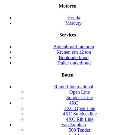
Motoren
Honda
Mercury
Services
Buitenboord motoren
Kranen t/m 12 ton
Bootonderhoud
Trailer onderhoud
Boten
Ranieri International
Open Line
Sundeck Line
4XC
4XC Open Line
4XC Sundeckline
4XC Rib Line
Van Zutphen
500 Tender