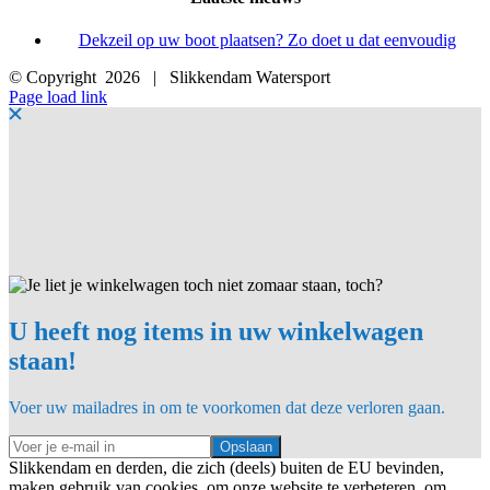
Dekzeil op uw boot plaatsen? Zo doet u dat eenvoudig
© Copyright
2026 | Slikkendam Watersport
Facebook
Instagram
LinkedIn
YouTube
X
E-
Page load link
mail
U heeft nog items in uw winkelwagen
staan!
Voer uw mailadres in om te voorkomen dat deze verloren gaan.
Opslaan
Slikkendam en derden, die zich (deels) buiten de EU bevinden,
maken gebruik van cookies, om onze website te verbeteren, om