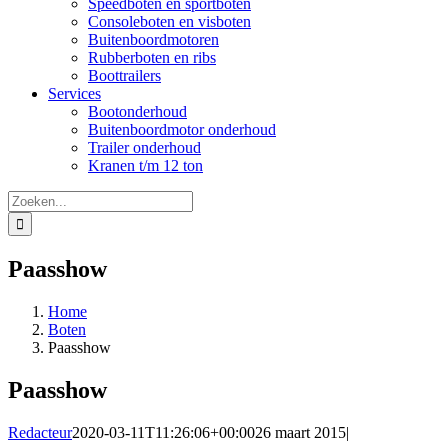
Speedboten en sportboten
Consoleboten en visboten
Buitenboordmotoren
Rubberboten en ribs
Boottrailers
Services
Bootonderhoud
Buitenboordmotor onderhoud
Trailer onderhoud
Kranen t/m 12 ton
Zoeken
naar:
Paasshow
Home
Boten
Paasshow
Paasshow
Redacteur
2020-03-11T11:26:06+00:00
26 maart 2015
|