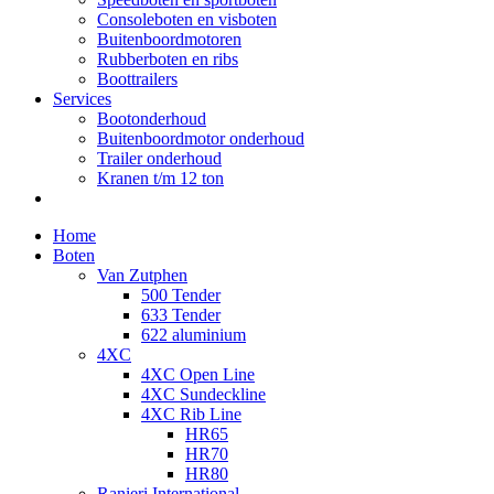
Consoleboten en visboten
Buitenboordmotoren
Rubberboten en ribs
Boottrailers
Services
Bootonderhoud
Buitenboordmotor onderhoud
Trailer onderhoud
Kranen t/m 12 ton
Home
Boten
Van Zutphen
500 Tender
633 Tender
622 aluminium
4XC
4XC Open Line
4XC Sundeckline
4XC Rib Line
HR65
HR70
HR80
Ranieri International