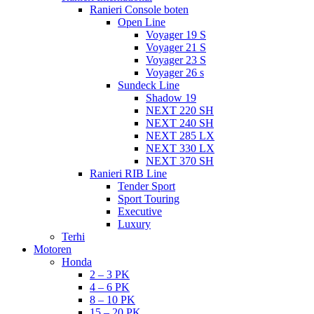
Ranieri Console boten
Open Line
Voyager 19 S
Voyager 21 S
Voyager 23 S
Voyager 26 s
Sundeck Line
Shadow 19
NEXT 220 SH
NEXT 240 SH
NEXT 285 LX
NEXT 330 LX
NEXT 370 SH
Ranieri RIB Line
Tender Sport
Sport Touring
Executive
Luxury
Terhi
Motoren
Honda
2 – 3 PK
4 – 6 PK
8 – 10 PK
15 – 20 PK