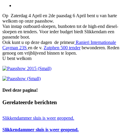
Bekijk
grotere
Op Zaterdag 4 April en 2de paasdag 6 April bent u van harte
afbeelding
welkom op onze paasshow.
Van instap outboard-sloepen, bunboten tot de high-end diesel-
sloepen en tenders. Voor ieder budget biedt Slikkendam een
passende boot.
Ook kunt u op deze dagen de primeur
Ranieri Internationale
Cayman 23S
en de v.
Zutphen 500 tender
bewonderen. Reden
genoeg om vrijblijvend binnen te lopen.
U bent welkom
Deel deze pagina!
Facebook
X
LinkedIn
WhatsApp
E-
Gerelateerde berichten
mail
Slikkendammer sluis is weer geopend.
Slikkendammer sluis is weer geopend.