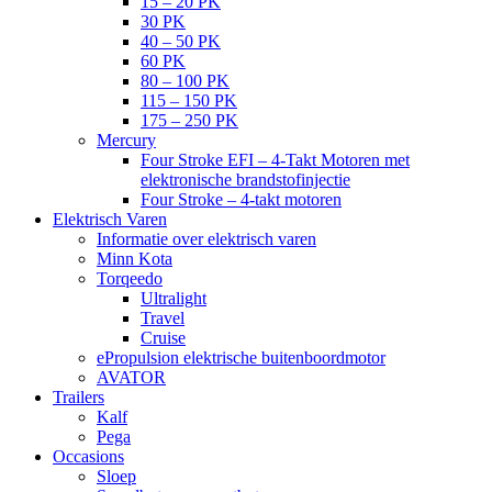
15 – 20 PK
30 PK
40 – 50 PK
60 PK
80 – 100 PK
115 – 150 PK
175 – 250 PK
Mercury
Four Stroke EFI – 4-Takt Motoren met
elektronische brandstofinjectie
Four Stroke – 4-takt motoren
Elektrisch Varen
Informatie over elektrisch varen
Minn Kota
Torqeedo
Ultralight
Travel
Cruise
ePropulsion elektrische buitenboordmotor
AVATOR
Trailers
Kalf
Pega
Occasions
Sloep