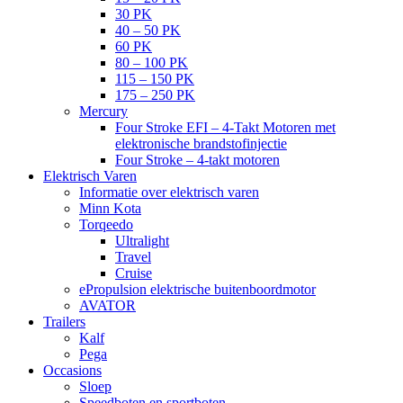
30 PK
40 – 50 PK
60 PK
80 – 100 PK
115 – 150 PK
175 – 250 PK
Mercury
Four Stroke EFI – 4-Takt Motoren met
elektronische brandstofinjectie
Four Stroke – 4-takt motoren
Elektrisch Varen
Informatie over elektrisch varen
Minn Kota
Torqeedo
Ultralight
Travel
Cruise
ePropulsion elektrische buitenboordmotor
AVATOR
Trailers
Kalf
Pega
Occasions
Sloep
Speedboten en sportboten