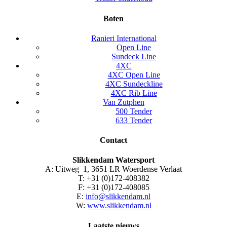
Boten
Ranieri International
Open Line
Sundeck Line
4XC
4XC Open Line
4XC Sundeckline
4XC Rib Line
Van Zutphen
500 Tender
633 Tender
Contact
Slikkendam Watersport
A: Uitweg 1, 3651 LR Woerdense Verlaat
T: +31 (0)172-408382
F: +31 (0)172-408085
E:
info@slikkendam.nl
W:
www.slikkendam.nl
Laatste nieuws