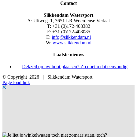
Contact
Slikkendam Watersport
A: Uitweg 1, 3651 LR Woerdense Verlaat
T: +31 (0)172-408382
F: +31 (0)172-408085
E:
info@slikkendam.nl
W:
www.slikkendam.nl
Laatste nieuws
Dekzeil op uw boot plaatsen? Zo doet u dat eenvoudig
© Copyright
2026 | Slikkendam Watersport
Facebook
Instagram
LinkedIn
YouTube
X
E-
Page load link
mail