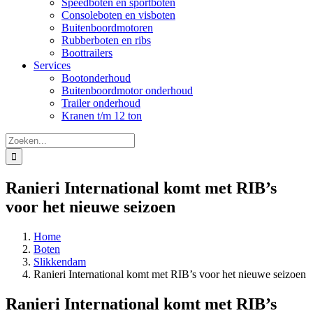
Speedboten en sportboten
Consoleboten en visboten
Buitenboordmotoren
Rubberboten en ribs
Boottrailers
Services
Bootonderhoud
Buitenboordmotor onderhoud
Trailer onderhoud
Kranen t/m 12 ton
Zoeken
naar:
Ranieri International komt met RIB’s
voor het nieuwe seizoen
Home
Boten
Slikkendam
Ranieri International komt met RIB’s voor het nieuwe seizoen
Ranieri International komt met RIB’s