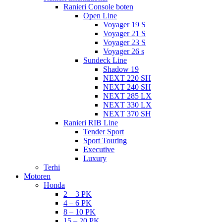
Ranieri Console boten
Open Line
Voyager 19 S
Voyager 21 S
Voyager 23 S
Voyager 26 s
Sundeck Line
Shadow 19
NEXT 220 SH
NEXT 240 SH
NEXT 285 LX
NEXT 330 LX
NEXT 370 SH
Ranieri RIB Line
Tender Sport
Sport Touring
Executive
Luxury
Terhi
Motoren
Honda
2 – 3 PK
4 – 6 PK
8 – 10 PK
15 – 20 PK