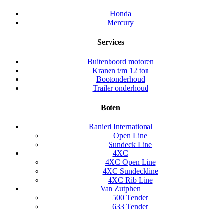
Honda
Mercury
Services
Buitenboord motoren
Kranen t/m 12 ton
Bootonderhoud
Trailer onderhoud
Boten
Ranieri International
Open Line
Sundeck Line
4XC
4XC Open Line
4XC Sundeckline
4XC Rib Line
Van Zutphen
500 Tender
633 Tender