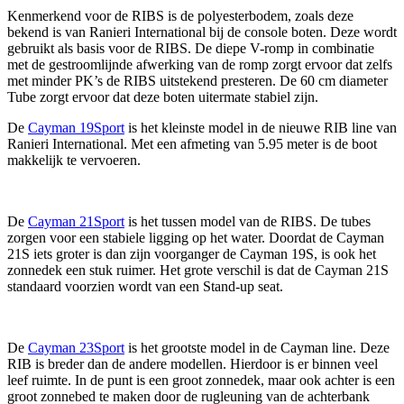
Kenmerkend voor de RIBS is de polyesterbodem, zoals deze
bekend is van Ranieri International bij de console boten. Deze wordt
gebruikt als basis voor de RIBS. De diepe V-romp in combinatie
met de gestroomlijnde afwerking van de romp zorgt ervoor dat zelfs
met minder PK’s de RIBS uitstekend presteren. De 60 cm diameter
Tube zorgt ervoor dat deze boten uitermate stabiel zijn.
De
Cayman 19Sport
is het kleinste model in de nieuwe RIB line van
Ranieri International. Met een afmeting van 5.95 meter is de boot
makkelijk te vervoeren.
De
Cayman 21Sport
is het tussen model van de RIBS. De tubes
zorgen voor een stabiele ligging op het water. Doordat de Cayman
21S iets groter is dan zijn voorganger de Cayman 19S, is ook het
zonnedek een stuk ruimer. Het grote verschil is dat de Cayman 21S
standaard voorzien wordt van een Stand-up seat.
De
Cayman 23Sport
is het grootste model in de Cayman line. Deze
RIB is breder dan de andere modellen. Hierdoor is er binnen veel
leef ruimte. In de punt is een groot zonnedek, maar ook achter is een
groot zonnebed te maken door de rugleuning van de achterbank