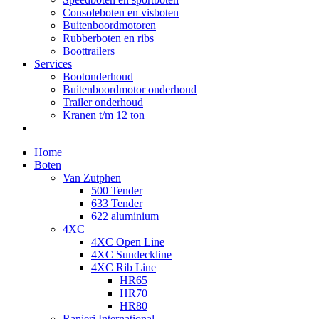
Consoleboten en visboten
Buitenboordmotoren
Rubberboten en ribs
Boottrailers
Services
Bootonderhoud
Buitenboordmotor onderhoud
Trailer onderhoud
Kranen t/m 12 ton
Home
Boten
Van Zutphen
500 Tender
633 Tender
622 aluminium
4XC
4XC Open Line
4XC Sundeckline
4XC Rib Line
HR65
HR70
HR80
Ranieri International