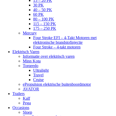
15 – 20 PK
30 PK
40 – 50 PK
60 PK
80 – 100 PK
115 – 150 PK
175 – 250 PK
Mercury
Four Stroke EFI – 4-Takt Motoren met
elektronische brandstofinjectie
Four Stroke – 4-takt motoren
Elektrisch Varen
Informatie over elektrisch varen
Minn Kota
Torqeedo
Ultralight
Travel
Cruise
ePropulsion elektrische buitenboordmotor
AVATOR
Trailers
Kalf
Pega
Occasions
Sloep