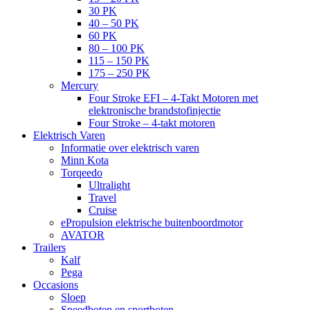
30 PK
40 – 50 PK
60 PK
80 – 100 PK
115 – 150 PK
175 – 250 PK
Mercury
Four Stroke EFI – 4-Takt Motoren met
elektronische brandstofinjectie
Four Stroke – 4-takt motoren
Elektrisch Varen
Informatie over elektrisch varen
Minn Kota
Torqeedo
Ultralight
Travel
Cruise
ePropulsion elektrische buitenboordmotor
AVATOR
Trailers
Kalf
Pega
Occasions
Sloep
Speedboten en sportboten