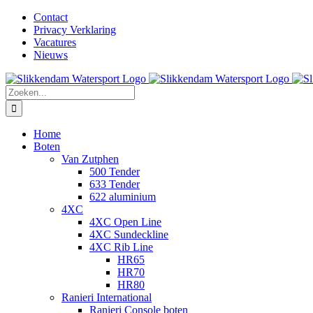
Ga
Facebook
Instagram
LinkedIn
YouTube
X
E-
Contact
naar
mail
Privacy Verklaring
inhoud
Vacatures
Nieuws
Zoeken
naar:
Home
Boten
Van Zutphen
500 Tender
633 Tender
622 aluminium
4XC
4XC Open Line
4XC Sundeckline
4XC Rib Line
HR65
HR70
HR80
Ranieri International
Ranieri Console boten