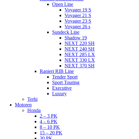
Open Line
Voyager 19 S
Voyager 21 S
Voyager 23 S
Voyager 26 s
Sundeck Line
Shadow 19
NEXT 220 SH
NEXT 240 SH
NEXT 285 LX
NEXT 330 LX
NEXT 370 SH
Ranieri RIB Line
Tender Sport
Sport Touring
Executive
Luxury
Terhi
Motoren
Honda
2 – 3 PK
4 – 6 PK
8 – 10 PK
15 – 20 PK
30 PK