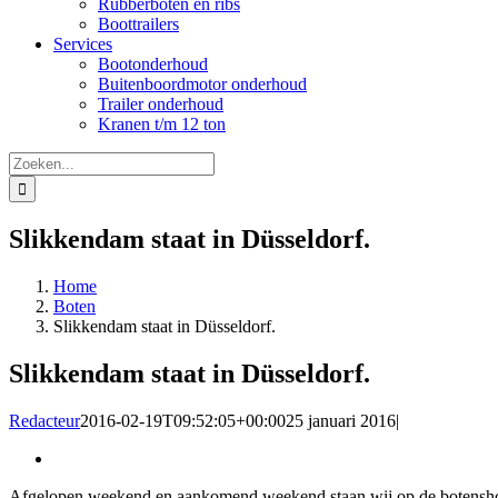
Rubberboten en ribs
Boottrailers
Services
Bootonderhoud
Buitenboordmotor onderhoud
Trailer onderhoud
Kranen t/m 12 ton
Zoeken
naar:
Slikkendam staat in Düsseldorf.
Home
Boten
Slikkendam staat in Düsseldorf.
Slikkendam staat in Düsseldorf.
Redacteur
2016-02-19T09:52:05+00:00
25 januari 2016
|
Bekijk
grotere
Afgelopen weekend en aankomend weekend staan wij op de botens
afbeelding