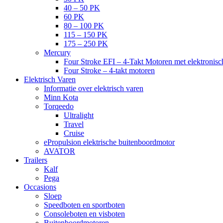
40 – 50 PK
60 PK
80 – 100 PK
115 – 150 PK
175 – 250 PK
Mercury
Four Stroke EFI – 4-Takt Motoren met elektronisch
Four Stroke – 4-takt motoren
Elektrisch Varen
Informatie over elektrisch varen
Minn Kota
Torqeedo
Ultralight
Travel
Cruise
ePropulsion elektrische buitenboordmotor
AVATOR
Trailers
Kalf
Pega
Occasions
Sloep
Speedboten en sportboten
Consoleboten en visboten
Buitenboordmotoren