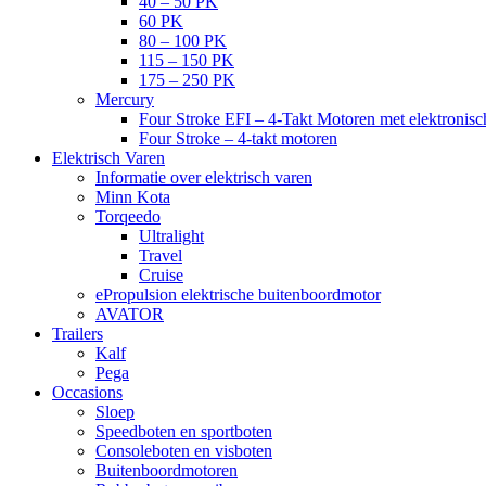
40 – 50 PK
60 PK
80 – 100 PK
115 – 150 PK
175 – 250 PK
Mercury
Four Stroke EFI – 4-Takt Motoren met elektronisch
Four Stroke – 4-takt motoren
Elektrisch Varen
Informatie over elektrisch varen
Minn Kota
Torqeedo
Ultralight
Travel
Cruise
ePropulsion elektrische buitenboordmotor
AVATOR
Trailers
Kalf
Pega
Occasions
Sloep
Speedboten en sportboten
Consoleboten en visboten
Buitenboordmotoren