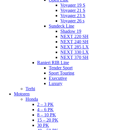
Voyager 19 S
Voyager 21 S
Voyager 23 S
Voyager 26 s
Sundeck Line
Shadow 19
NEXT 220 SH
NEXT 240 SH
NEXT 285 LX
NEXT 330 LX
NEXT 370 SH
Ranieri RIB Line
Tender Sport
Sport Touring
Executive
Luxury
Terhi
Motoren
Honda
2 – 3 PK
4 – 6 PK
8 – 10 PK
15 – 20 PK
30 PK