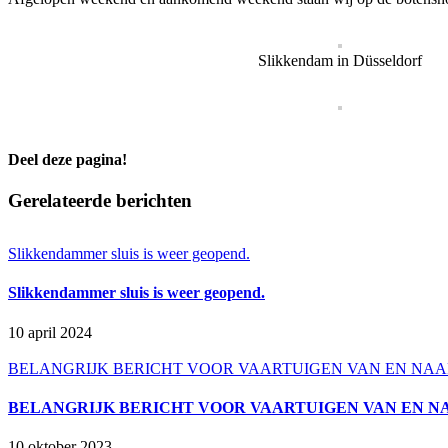
Slikkendam in Düsseldorf
Deel deze pagina!
Facebook
X
LinkedIn
WhatsApp
E-
Gerelateerde berichten
mail
Slikkendammer sluis is weer geopend.
Slikkendammer sluis is weer geopend.
10 april 2024
BELANGRIJK BERICHT VOOR VAARTUIGEN VAN EN NAA
BELANGRIJK BERICHT VOOR VAARTUIGEN VAN EN N
10 oktober 2023