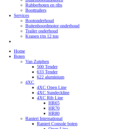
Rubberboten en ribs
Boottrailers
Services
Bootonderhoud
Buitenboordmotor onderhoud
Trailer onderhoud
Kranen t/m 12 ton
Home
Boten
Van Zutphen
500 Tender
633 Tender
622 aluminium
4XC
4XC Open Line
4XC Sundeckline
4XC Rib Line
HR65
HR70
HR80
Ranieri International
Ranieri Console boten
Open Line