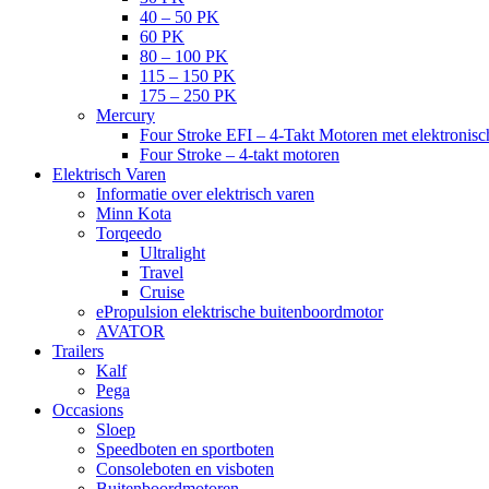
40 – 50 PK
60 PK
80 – 100 PK
115 – 150 PK
175 – 250 PK
Mercury
Four Stroke EFI – 4-Takt Motoren met elektronisch
Four Stroke – 4-takt motoren
Elektrisch Varen
Informatie over elektrisch varen
Minn Kota
Torqeedo
Ultralight
Travel
Cruise
ePropulsion elektrische buitenboordmotor
AVATOR
Trailers
Kalf
Pega
Occasions
Sloep
Speedboten en sportboten
Consoleboten en visboten
Buitenboordmotoren