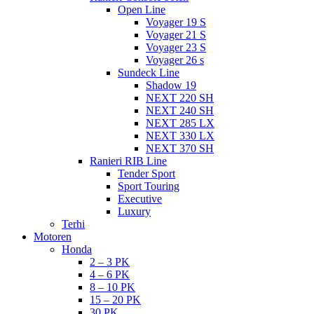
Open Line
Voyager 19 S
Voyager 21 S
Voyager 23 S
Voyager 26 s
Sundeck Line
Shadow 19
NEXT 220 SH
NEXT 240 SH
NEXT 285 LX
NEXT 330 LX
NEXT 370 SH
Ranieri RIB Line
Tender Sport
Sport Touring
Executive
Luxury
Terhi
Motoren
Honda
2 – 3 PK
4 – 6 PK
8 – 10 PK
15 – 20 PK
30 PK