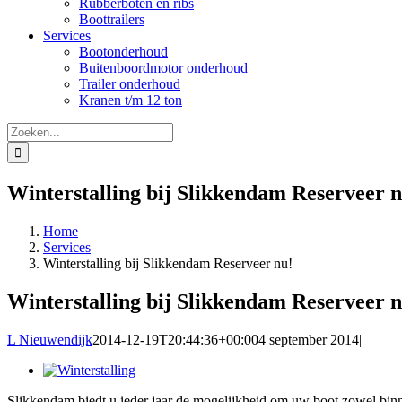
Rubberboten en ribs
Boottrailers
Services
Bootonderhoud
Buitenboordmotor onderhoud
Trailer onderhoud
Kranen t/m 12 ton
Zoeken
naar:
Winterstalling bij Slikkendam Reserveer n
Home
Services
Winterstalling bij Slikkendam Reserveer nu!
Winterstalling bij Slikkendam Reserveer n
L Nieuwendijk
2014-12-19T20:44:36+00:00
4 september 2014
|
Bekijk
grotere
Slikkendam biedt u ieder jaar de mogelijkheid om uw boot zowel binne
afbeelding