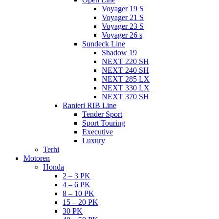
Voyager 19 S
Voyager 21 S
Voyager 23 S
Voyager 26 s
Sundeck Line
Shadow 19
NEXT 220 SH
NEXT 240 SH
NEXT 285 LX
NEXT 330 LX
NEXT 370 SH
Ranieri RIB Line
Tender Sport
Sport Touring
Executive
Luxury
Terhi
Motoren
Honda
2 – 3 PK
4 – 6 PK
8 – 10 PK
15 – 20 PK
30 PK