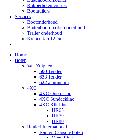
Rubberboten en ribs
Boottrailers
Services
Bootonderhoud
Buitenboordmotor onderhoud
Trailer onderhoud
Kranen t/m 12 ton
Home
Boten
Van Zutphen
500 Tender
633 Tender
622 aluminium
4XC
4XC Open Line
4XC Sundeckline
4XC Rib Line
HR65
HR70
HR80
Ranieri International
Ranieri Console boten
Open Line