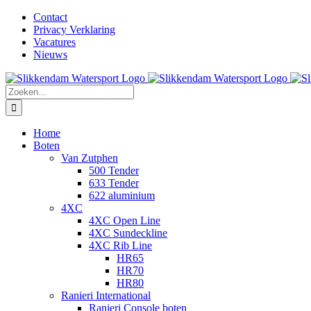
Ga
Facebook
Instagram
LinkedIn
YouTube
X
E-
Contact
naar
mail
Privacy Verklaring
inhoud
Vacatures
Nieuws
Zoeken
naar:
Home
Boten
Van Zutphen
500 Tender
633 Tender
622 aluminium
4XC
4XC Open Line
4XC Sundeckline
4XC Rib Line
HR65
HR70
HR80
Ranieri International
Ranieri Console boten