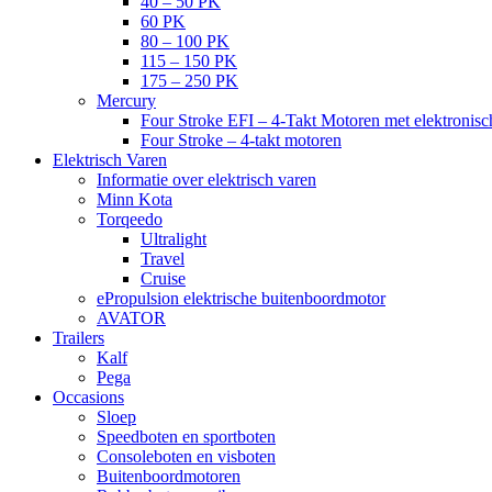
40 – 50 PK
60 PK
80 – 100 PK
115 – 150 PK
175 – 250 PK
Mercury
Four Stroke EFI – 4-Takt Motoren met elektronisch
Four Stroke – 4-takt motoren
Elektrisch Varen
Informatie over elektrisch varen
Minn Kota
Torqeedo
Ultralight
Travel
Cruise
ePropulsion elektrische buitenboordmotor
AVATOR
Trailers
Kalf
Pega
Occasions
Sloep
Speedboten en sportboten
Consoleboten en visboten
Buitenboordmotoren