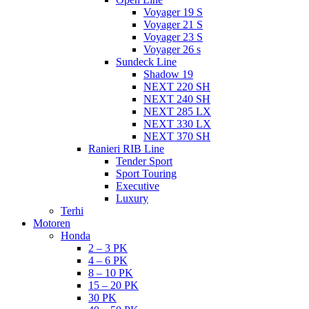
Voyager 19 S
Voyager 21 S
Voyager 23 S
Voyager 26 s
Sundeck Line
Shadow 19
NEXT 220 SH
NEXT 240 SH
NEXT 285 LX
NEXT 330 LX
NEXT 370 SH
Ranieri RIB Line
Tender Sport
Sport Touring
Executive
Luxury
Terhi
Motoren
Honda
2 – 3 PK
4 – 6 PK
8 – 10 PK
15 – 20 PK
30 PK