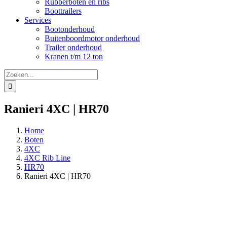
Rubberboten en ribs
Boottrailers
Services
Bootonderhoud
Buitenboordmotor onderhoud
Trailer onderhoud
Kranen t/m 12 ton
Zoeken
naar:
Ranieri 4XC | HR70
Home
Boten
4XC
4XC Rib Line
HR70
Ranieri 4XC | HR70