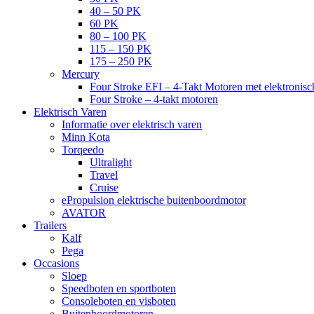
40 – 50 PK
60 PK
80 – 100 PK
115 – 150 PK
175 – 250 PK
Mercury
Four Stroke EFI – 4-Takt Motoren met elektronisch
Four Stroke – 4-takt motoren
Elektrisch Varen
Informatie over elektrisch varen
Minn Kota
Torqeedo
Ultralight
Travel
Cruise
ePropulsion elektrische buitenboordmotor
AVATOR
Trailers
Kalf
Pega
Occasions
Sloep
Speedboten en sportboten
Consoleboten en visboten
Buitenboordmotoren