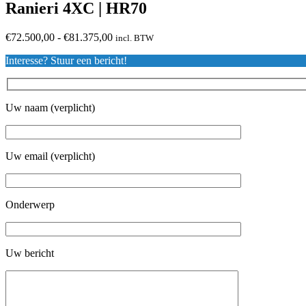
Ranieri 4XC | HR70
Prijsklasse:
€
72.500,00
-
€
81.375,00
incl. BTW
€72.500,00
Interesse? Stuur een bericht!
tot
€81.375,00
Uw naam (verplicht)
Uw email (verplicht)
Onderwerp
Uw bericht