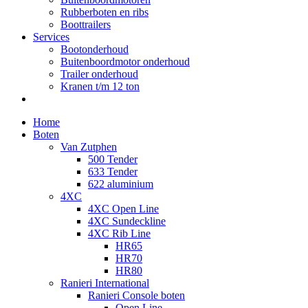
Rubberboten en ribs
Boottrailers
Services
Bootonderhoud
Buitenboordmotor onderhoud
Trailer onderhoud
Kranen t/m 12 ton
Home
Boten
Van Zutphen
500 Tender
633 Tender
622 aluminium
4XC
4XC Open Line
4XC Sundeckline
4XC Rib Line
HR65
HR70
HR80
Ranieri International
Ranieri Console boten
Open Line