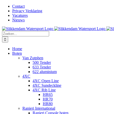
Ga
Facebook
Instagram
LinkedIn
YouTube
X
E-
Contact
naar
mail
Privacy Verklaring
inhoud
Vacatures
Nieuws
Zoeken
naar:
Home
Boten
Van Zutphen
500 Tender
633 Tender
622 aluminium
4XC
4XC Open Line
4XC Sundeckline
4XC Rib Line
HR65
HR70
HR80
Ranieri International
Ranieri Console boten