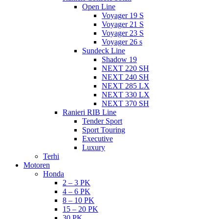
Open Line
Voyager 19 S
Voyager 21 S
Voyager 23 S
Voyager 26 s
Sundeck Line
Shadow 19
NEXT 220 SH
NEXT 240 SH
NEXT 285 LX
NEXT 330 LX
NEXT 370 SH
Ranieri RIB Line
Tender Sport
Sport Touring
Executive
Luxury
Terhi
Motoren
Honda
2 – 3 PK
4 – 6 PK
8 – 10 PK
15 – 20 PK
30 PK