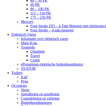
40 – 50 PK
60 PK
80 – 100 PK
115 – 150 PK
175 – 250 PK
Mercury
Four Stroke EFI – 4-Takt Motoren met elektronisch
Four Stroke – 4-takt motoren
Elektrisch Varen
Informatie over elektrisch varen
Minn Kota
Torqeedo
Ultralight
Travel
Cruise
ePropulsion elektrische buitenboordmotor
AVATOR
Trailers
Kalf
Pega
Occasions
Sloep
Speedboten en sportboten
Consoleboten en visboten
Buitenboordmotoren