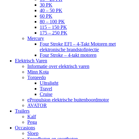
30 PK
40 – 50 PK
60 PK
80 – 100 PK
115 – 150 PK
175 – 250 PK
Mercury
Four Stroke EFI – 4-Takt Motoren met
elektronische brandstofinjectie
Four Stroke – 4-takt motoren
Elektrisch Varen
Informatie over elektrisch varen
Minn Kota
Torqeedo
Ultralight
Travel
Cruise
ePropulsion elektrische buitenboordmotor
AVATOR
Trailers
Kalf
Pega
Occasions
Sloep
Speedboten en sportboten