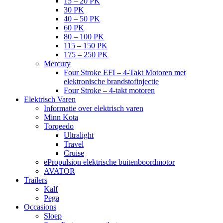
15 – 20 PK
30 PK
40 – 50 PK
60 PK
80 – 100 PK
115 – 150 PK
175 – 250 PK
Mercury
Four Stroke EFI – 4-Takt Motoren met
elektronische brandstofinjectie
Four Stroke – 4-takt motoren
Elektrisch Varen
Informatie over elektrisch varen
Minn Kota
Torqeedo
Ultralight
Travel
Cruise
ePropulsion elektrische buitenboordmotor
AVATOR
Trailers
Kalf
Pega
Occasions
Sloep