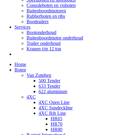
Consoleboten en visboten
Buitenboordmotoren
Rubberboten en ribs
Boottrailers
Services
Bootonderhoud
Buitenboordmotor onderhoud
Trailer onderhoud
Kranen t/m 12 ton
Home
Boten
Van Zutphen
500 Tender
633 Tender
622 aluminium
4XC
4XC Open Line
4XC Sundeckline
4XC Rib Line
HR65
HR70
HR80
Ranieri International