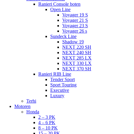
Ranieri Console boten
Open Line
Voyager 19 S
Voyager 21 S
Voyager 23 S
Voyager 26 s
Sundeck Line
Shadow 19
NEXT 220 SH
NEXT 240 SH
NEXT 285 LX
NEXT 330 LX
NEXT 370 SH
Ranieri RIB Line
Tender Sport
Sport Touring
Executive
Luxury
Terhi
Motoren
Honda
2 – 3 PK
4 – 6 PK
8 – 10 PK
15 – 20 PK