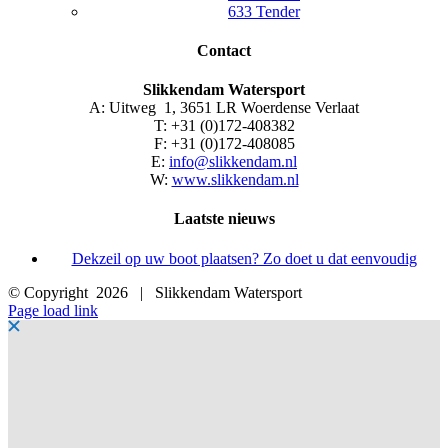
633 Tender
Contact
Slikkendam Watersport
A: Uitweg 1, 3651 LR Woerdense Verlaat
T: +31 (0)172-408382
F: +31 (0)172-408085
E:
info@slikkendam.nl
W:
www.slikkendam.nl
Laatste nieuws
Dekzeil op uw boot plaatsen? Zo doet u dat eenvoudig
© Copyright
2026 | Slikkendam Watersport
Facebook
Instagram
LinkedIn
YouTube
X
E-
Page load link
mail