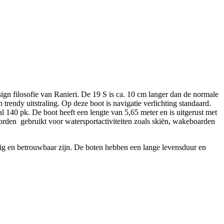
sign filosofie van Ranieri. De 19 S is ca. 10 cm langer dan de normale
rendy uitstraling. Op deze boot is navigatie verlichting standaard.
l 140 pk
.
De
boot
he
e
ft
e
en
leng
te
van
5
,
65
meter
en
is
u
it
ger
ust
met
orden
g
eb
ru
ik
t
v
oor
waters
port
activ
ite
it
en
zo
als
ski
ë
n
,
wake
board
en
ig
en
bet
rou
w
ba
ar
z
ijn
.
De
bot
en
he
b
ben
e
en
l
ange
le
ven
s
du
ur
en