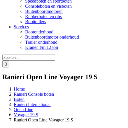
Speedboten en sportboten
Consoleboten en visboten
Buitenboordmotoren
Rubberboten en ribs
Boottrailers
Services
Bootonderhoud
Buitenboordmotor onderhoud
Trailer onderhoud
Kranen t/m 12 ton
Zoeken
naar:
Ranieri Open Line Voyager 19 S
Home
Ranieri Console boten
Boten
Ranieri International
Open Line
Voyager 19 S
Ranieri Open Line Voyager 19 S