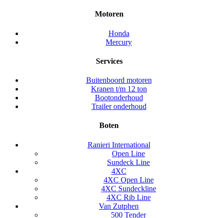
Motoren
Honda
Mercury
Services
Buitenboord motoren
Kranen t/m 12 ton
Bootonderhoud
Trailer onderhoud
Boten
Ranieri International
Open Line
Sundeck Line
4XC
4XC Open Line
4XC Sundeckline
4XC Rib Line
Van Zutphen
500 Tender