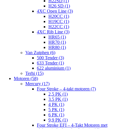
H22SD (1)
H26 SD (1)
4XC Open Line (3)
H20CC (1)
H19CC (1)
H22CC (1)
4XC Rib Line (3)
HR65 (1)
HR70 (1)
HR80 (1)
Van Zutphen (6)
500 Tender (3)
633 Tender (1)
622 aluminium (1)
Terhi (15)
Motoren (58)
Mercury (17)
Four Stroke – 4-takt motoren (7)
2,5 PK (1)
3.5 PK (1)
4 PK (1)
5 PK (1)
6 PK (1)
9,9 PK (1)
Four Stroke EFI – 4-Takt Motoren met