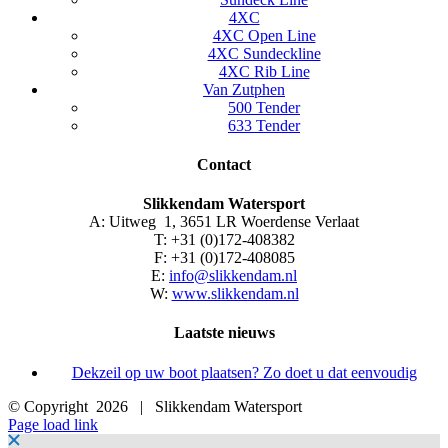
4XC
4XC Open Line
4XC Sundeckline
4XC Rib Line
Van Zutphen
500 Tender
633 Tender
Contact
Slikkendam Watersport
A: Uitweg 1, 3651 LR Woerdense Verlaat
T: +31 (0)172-408382
F: +31 (0)172-408085
E:
info@slikkendam.nl
W:
www.slikkendam.nl
Laatste nieuws
Dekzeil op uw boot plaatsen? Zo doet u dat eenvoudig
© Copyright
2026 | Slikkendam Watersport
Facebook
Instagram
LinkedIn
YouTube
X
E-
Page load link
mail