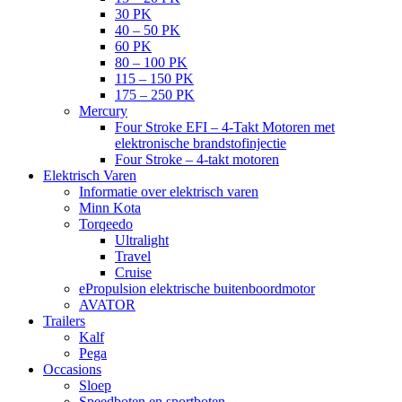
30 PK
40 – 50 PK
60 PK
80 – 100 PK
115 – 150 PK
175 – 250 PK
Mercury
Four Stroke EFI – 4-Takt Motoren met
elektronische brandstofinjectie
Four Stroke – 4-takt motoren
Elektrisch Varen
Informatie over elektrisch varen
Minn Kota
Torqeedo
Ultralight
Travel
Cruise
ePropulsion elektrische buitenboordmotor
AVATOR
Trailers
Kalf
Pega
Occasions
Sloep
Speedboten en sportboten