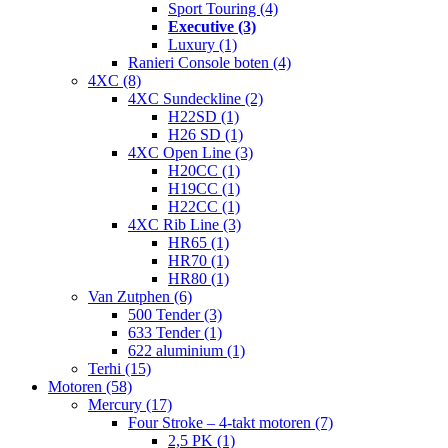
Sport Touring (4)
Executive (3)
Luxury (1)
Ranieri Console boten (4)
4XC (8)
4XC Sundeckline (2)
H22SD (1)
H26 SD (1)
4XC Open Line (3)
H20CC (1)
H19CC (1)
H22CC (1)
4XC Rib Line (3)
HR65 (1)
HR70 (1)
HR80 (1)
Van Zutphen (6)
500 Tender (3)
633 Tender (1)
622 aluminium (1)
Terhi (15)
Motoren (58)
Mercury (17)
Four Stroke – 4-takt motoren (7)
2,5 PK (1)