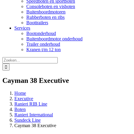
Speedboten en sportboten
Consoleboten en visboten
Buitenboordmotoren
Rubberboten en ribs
Boottrailers
Services
Bootonderhoud
Buitenboordmotor onderhoud
Trailer onderhoud
Kranen t/m 12 ton
Zoeken
naar:
Cayman 38 Executive
Home
Executive
Ranieri RIB Line
Boten
Ranieri International
Sundeck Line
Cayman 38 Executive