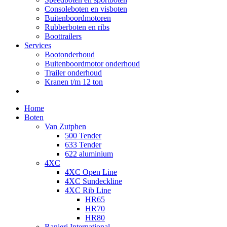
Consoleboten en visboten
Buitenboordmotoren
Rubberboten en ribs
Boottrailers
Services
Bootonderhoud
Buitenboordmotor onderhoud
Trailer onderhoud
Kranen t/m 12 ton
Home
Boten
Van Zutphen
500 Tender
633 Tender
622 aluminium
4XC
4XC Open Line
4XC Sundeckline
4XC Rib Line
HR65
HR70
HR80
Ranieri International