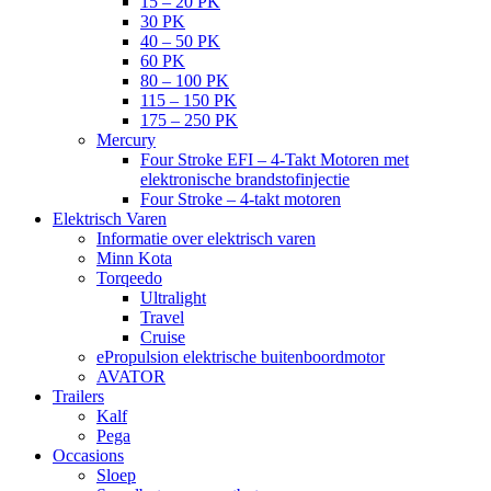
15 – 20 PK
30 PK
40 – 50 PK
60 PK
80 – 100 PK
115 – 150 PK
175 – 250 PK
Mercury
Four Stroke EFI – 4-Takt Motoren met
elektronische brandstofinjectie
Four Stroke – 4-takt motoren
Elektrisch Varen
Informatie over elektrisch varen
Minn Kota
Torqeedo
Ultralight
Travel
Cruise
ePropulsion elektrische buitenboordmotor
AVATOR
Trailers
Kalf
Pega
Occasions
Sloep