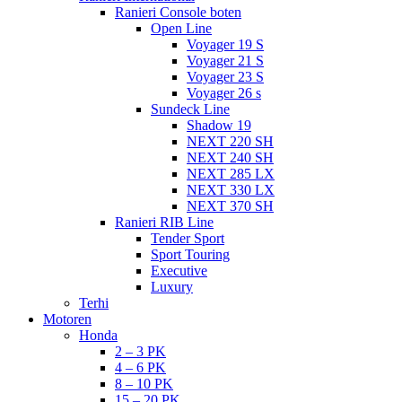
Ranieri Console boten
Open Line
Voyager 19 S
Voyager 21 S
Voyager 23 S
Voyager 26 s
Sundeck Line
Shadow 19
NEXT 220 SH
NEXT 240 SH
NEXT 285 LX
NEXT 330 LX
NEXT 370 SH
Ranieri RIB Line
Tender Sport
Sport Touring
Executive
Luxury
Terhi
Motoren
Honda
2 – 3 PK
4 – 6 PK
8 – 10 PK
15 – 20 PK