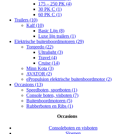
175 – 250 PK (4)
30 PK C (1)
60 PK C (1)
Trailers (10)
Kalf (10)
Basic Lijn (8)
Luxe lijn trailers (1)
Elektrische buitenboordmotoren (29)
Torqeedo (22)
Ultralight (3)
Travel (4)
Cruise (14)
Minn Kota (3)
AVATOR (2)
ePropulsion elektrische buitenboordmotor (2)
Occasions (13)
Speedboten, sportboten (1)
Console boten, visboten (7)
Buitenboordmotoren (5)
Rubberboten en Ribs (1)
Occasions
Consoleboten en visboten
Sloepen