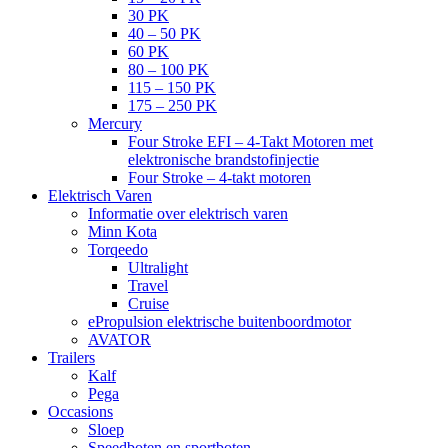
30 PK
40 – 50 PK
60 PK
80 – 100 PK
115 – 150 PK
175 – 250 PK
Mercury
Four Stroke EFI – 4-Takt Motoren met
elektronische brandstofinjectie
Four Stroke – 4-takt motoren
Elektrisch Varen
Informatie over elektrisch varen
Minn Kota
Torqeedo
Ultralight
Travel
Cruise
ePropulsion elektrische buitenboordmotor
AVATOR
Trailers
Kalf
Pega
Occasions
Sloep
Speedboten en sportboten