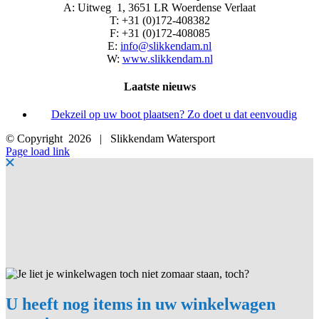
A: Uitweg 1, 3651 LR Woerdense Verlaat
T: +31 (0)172-408382
F: +31 (0)172-408085
E:
info@slikkendam.nl
W:
www.slikkendam.nl
Laatste nieuws
Dekzeil op uw boot plaatsen? Zo doet u dat eenvoudig
© Copyright
2026 | Slikkendam Watersport
Facebook
Instagram
LinkedIn
YouTube
X
E-
Page load link
mail
U heeft nog items in uw winkelwagen