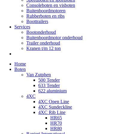
Consoleboten en visboten
Buitenboordmotoren
Rubberboten en ribs
Boottrailers
Services
Bootonderhoud
Buitenboordmotor onderhoud
Trailer onderhoud
Kranen t/m 12 ton
Home
Boten
Van Zutphen
500 Tender
633 Tender
622 aluminium
4XC
4XC Open Line
4XC Sundeckline
4XC Rib Line
HR65
HR70
HR80
Ranieri International