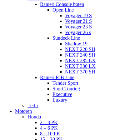
Ranieri Console boten
Open Line
Voyager 19 S
Voyager 21 S
Voyager 23 S
Voyager 26 s
Sundeck Line
Shadow 19
NEXT 220 SH
NEXT 240 SH
NEXT 285 LX
NEXT 330 LX
NEXT 370 SH
Ranieri RIB Line
Tender Sport
Sport Touring
Executive
Luxury
Terhi
Motoren
Honda
2 – 3 PK
4 – 6 PK
8 – 10 PK
15 – 20 PK