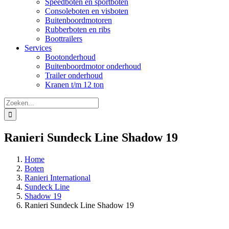
Speedboten en sportboten
Consoleboten en visboten
Buitenboordmotoren
Rubberboten en ribs
Boottrailers
Services
Bootonderhoud
Buitenboordmotor onderhoud
Trailer onderhoud
Kranen t/m 12 ton
Zoeken
naar:
Ranieri Sundeck Line Shadow 19
Home
Boten
Ranieri International
Sundeck Line
Shadow 19
Ranieri Sundeck Line Shadow 19