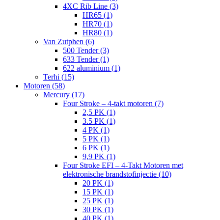
4XC Rib Line (3)
HR65 (1)
HR70 (1)
HR80 (1)
Van Zutphen (6)
500 Tender (3)
633 Tender (1)
622 aluminium (1)
Terhi (15)
Motoren (58)
Mercury (17)
Four Stroke – 4-takt motoren (7)
2,5 PK (1)
3.5 PK (1)
4 PK (1)
5 PK (1)
6 PK (1)
9,9 PK (1)
Four Stroke EFI – 4-Takt Motoren met
elektronische brandstofinjectie (10)
20 PK (1)
15 PK (1)
25 PK (1)
30 PK (1)
40 PK (1)