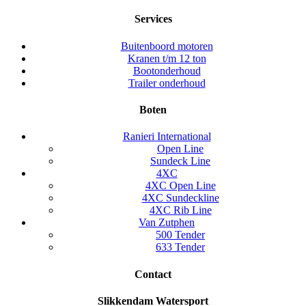
Services
Buitenboord motoren
Kranen t/m 12 ton
Bootonderhoud
Trailer onderhoud
Boten
Ranieri International
Open Line
Sundeck Line
4XC
4XC Open Line
4XC Sundeckline
4XC Rib Line
Van Zutphen
500 Tender
633 Tender
Contact
Slikkendam Watersport