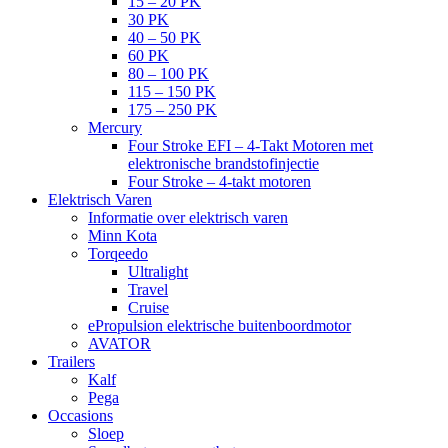
15 – 20 PK
30 PK
40 – 50 PK
60 PK
80 – 100 PK
115 – 150 PK
175 – 250 PK
Mercury
Four Stroke EFI – 4-Takt Motoren met
elektronische brandstofinjectie
Four Stroke – 4-takt motoren
Elektrisch Varen
Informatie over elektrisch varen
Minn Kota
Torqeedo
Ultralight
Travel
Cruise
ePropulsion elektrische buitenboordmotor
AVATOR
Trailers
Kalf
Pega
Occasions
Sloep