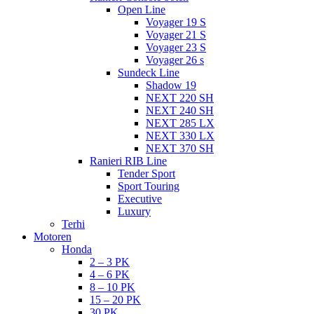
Open Line
Voyager 19 S
Voyager 21 S
Voyager 23 S
Voyager 26 s
Sundeck Line
Shadow 19
NEXT 220 SH
NEXT 240 SH
NEXT 285 LX
NEXT 330 LX
NEXT 370 SH
Ranieri RIB Line
Tender Sport
Sport Touring
Executive
Luxury
Terhi
Motoren
Honda
2 – 3 PK
4 – 6 PK
8 – 10 PK
15 – 20 PK
30 PK