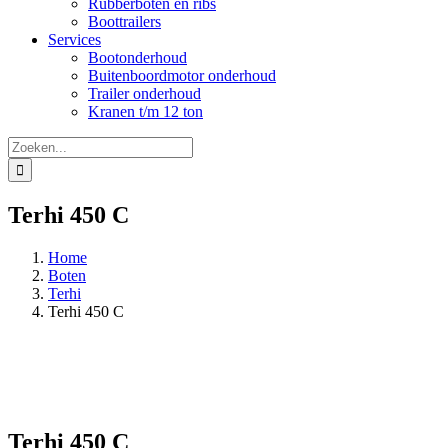
Rubberboten en ribs
Boottrailers
Services
Bootonderhoud
Buitenboordmotor onderhoud
Trailer onderhoud
Kranen t/m 12 ton
Zoeken
naar:
Terhi 450 C
Home
Boten
Terhi
Terhi 450 C
Terhi 450 C