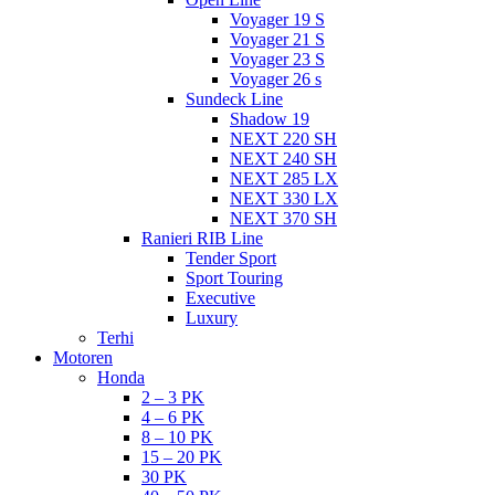
Voyager 19 S
Voyager 21 S
Voyager 23 S
Voyager 26 s
Sundeck Line
Shadow 19
NEXT 220 SH
NEXT 240 SH
NEXT 285 LX
NEXT 330 LX
NEXT 370 SH
Ranieri RIB Line
Tender Sport
Sport Touring
Executive
Luxury
Terhi
Motoren
Honda
2 – 3 PK
4 – 6 PK
8 – 10 PK
15 – 20 PK
30 PK