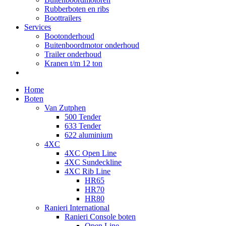
Rubberboten en ribs
Boottrailers
Services
Bootonderhoud
Buitenboordmotor onderhoud
Trailer onderhoud
Kranen t/m 12 ton
Home
Boten
Van Zutphen
500 Tender
633 Tender
622 aluminium
4XC
4XC Open Line
4XC Sundeckline
4XC Rib Line
HR65
HR70
HR80
Ranieri International
Ranieri Console boten
Open Line