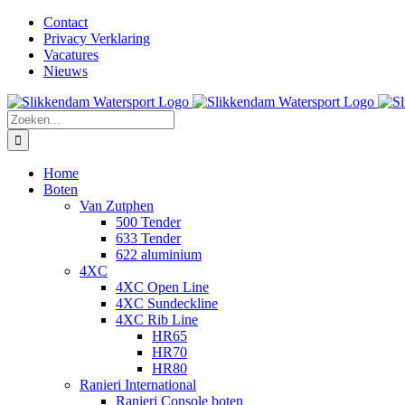
Ga
Facebook
Instagram
LinkedIn
YouTube
X
E-
Contact
naar
mail
Privacy Verklaring
inhoud
Vacatures
Nieuws
Zoeken
naar:
Home
Boten
Van Zutphen
500 Tender
633 Tender
622 aluminium
4XC
4XC Open Line
4XC Sundeckline
4XC Rib Line
HR65
HR70
HR80
Ranieri International
Ranieri Console boten