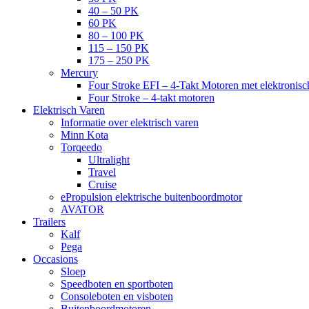
40 – 50 PK
60 PK
80 – 100 PK
115 – 150 PK
175 – 250 PK
Mercury
Four Stroke EFI – 4-Takt Motoren met elektronisch
Four Stroke – 4-takt motoren
Elektrisch Varen
Informatie over elektrisch varen
Minn Kota
Torqeedo
Ultralight
Travel
Cruise
ePropulsion elektrische buitenboordmotor
AVATOR
Trailers
Kalf
Pega
Occasions
Sloep
Speedboten en sportboten
Consoleboten en visboten
Buitenboordmotoren