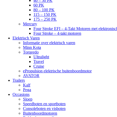
40 – 50 PK
60 PK
80 – 100 PK
115 – 150 PK
175 – 250 PK
Mercury
Four Stroke EFI – 4-Takt Motoren met elektronisch
Four Stroke – 4-takt motoren
Elektrisch Varen
Informatie over elektrisch varen
Minn Kota
Torqeedo
Ultralight
Travel
Cruise
ePropulsion elektrische buitenboordmotor
AVATOR
Trailers
Kalf
Pega
Occasions
Sloep
Speedboten en sportboten
Consoleboten en visboten
Buitenboordmotoren