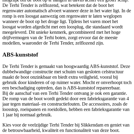
De Terhi Tender is zelflozend, wat betekent dat de boot het
regenwater automatisch afvoert wanneer deze in het water ligt. In de
romp is een loosgat aanwezig om regenwater te laten weglopen
wanneer de boot op het droge ligt. Tijdens het varen moet het
loosgat worden afgedicht met een loosplug, die standaard wordt
meegeleverd. Dit unieke kenmerk, gecombineerd met het hoge
drijfvermogen van de Terhi boten, zorgt ervoor dat de meeste
modellen, waaronder de Terhi Tender, zelflozend zijn.
ABS-kunststof
De Terhi Tender is gemaakt van hoogwaardig ABS-kunststof. Deze
dubbelwandige constructie met schuim van gesloten celstructuur
maakt de boot onzinkbaar en biedt extra veiligheid, vooral bij
gebruik door kinderen of op ruimer water. Mocht er onverhoopt toch
een beschadiging optreden, dan is ABS-kunststof repareerbaar.
Bij de aanschaf van een Terhi Tender ontvang je ook een garantie.
De romp van de boot wordt gedekt door een fabrieksgarantie van 4
jaar tegen materiaal- en constructiefouten. De accessoires, zoals de
loosstop, roeispanen en roeidollen, hebben een fabrieksgarantie van
1 jaar bij normaal gebruik.
Kies voor de veelzijdige Terhi Tender bij Slikkendam en geniet van
de betrouwbaarheid, kwaliteit en functionaliteit van deze boot.