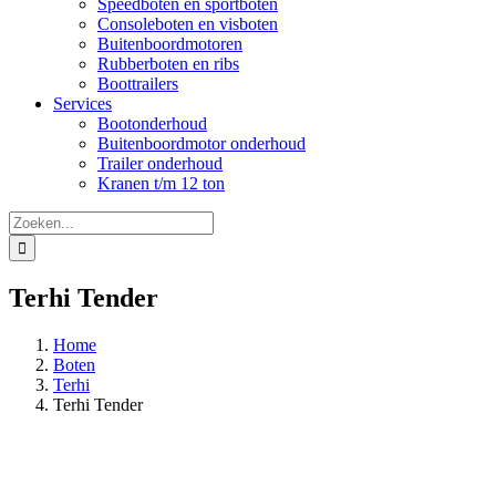
Speedboten en sportboten
Consoleboten en visboten
Buitenboordmotoren
Rubberboten en ribs
Boottrailers
Services
Bootonderhoud
Buitenboordmotor onderhoud
Trailer onderhoud
Kranen t/m 12 ton
Zoeken
naar:
Terhi Tender
Home
Boten
Terhi
Terhi Tender