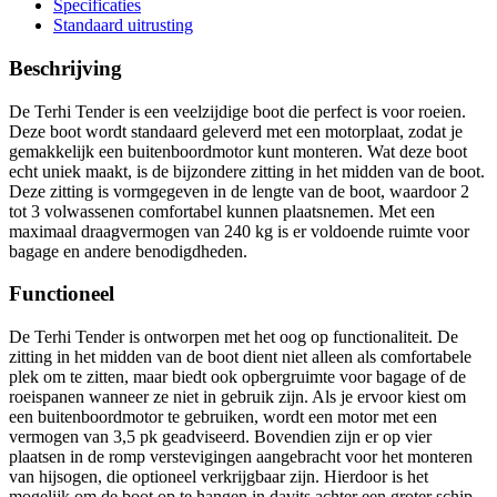
Specificaties
Standaard uitrusting
Beschrijving
De Terhi Tender is een veelzijdige boot die perfect is voor roeien.
Deze boot wordt standaard geleverd met een motorplaat, zodat je
gemakkelijk een buitenboordmotor kunt monteren. Wat deze boot
echt uniek maakt, is de bijzondere zitting in het midden van de boot.
Deze zitting is vormgegeven in de lengte van de boot, waardoor 2
tot 3 volwassenen comfortabel kunnen plaatsnemen. Met een
maximaal draagvermogen van 240 kg is er voldoende ruimte voor
bagage en andere benodigdheden.
Functioneel
De Terhi Tender is ontworpen met het oog op functionaliteit. De
zitting in het midden van de boot dient niet alleen als comfortabele
plek om te zitten, maar biedt ook opbergruimte voor bagage of de
roeispanen wanneer ze niet in gebruik zijn. Als je ervoor kiest om
een buitenboordmotor te gebruiken, wordt een motor met een
vermogen van 3,5 pk geadviseerd. Bovendien zijn er op vier
plaatsen in de romp verstevigingen aangebracht voor het monteren
van hijsogen, die optioneel verkrijgbaar zijn. Hierdoor is het
mogelijk om de boot op te hangen in davits achter een groter schip.