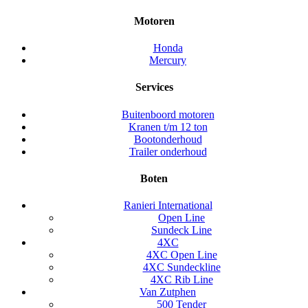
Motoren
Honda
Mercury
Services
Buitenboord motoren
Kranen t/m 12 ton
Bootonderhoud
Trailer onderhoud
Boten
Ranieri International
Open Line
Sundeck Line
4XC
4XC Open Line
4XC Sundeckline
4XC Rib Line
Van Zutphen
500 Tender