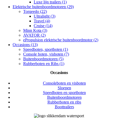
Luxe lijn trailers (1)
Elektrische buitenboordmotoren (29)
Torqeedo (22)
Ultralight (3)
Travel (4)
Cruise (14)
Minn Kota (3)
AVATOR (2)
ePropulsion elektrische buitenboordmotor (2)
Occasions (13)
Speedboten, sportboten (1)
Console boten, visboten (7)
Buitenboordmotoren (5)
Rubberboten en Ribs (1)
Occasions
Consoleboten en visboten
Sloepen
Speedboten en sportboten
Buitenboordmotoren
Rubberboten en ribs
Boottrailers