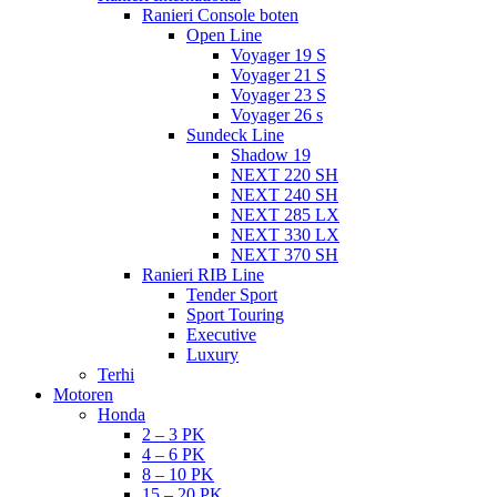
Ranieri Console boten
Open Line
Voyager 19 S
Voyager 21 S
Voyager 23 S
Voyager 26 s
Sundeck Line
Shadow 19
NEXT 220 SH
NEXT 240 SH
NEXT 285 LX
NEXT 330 LX
NEXT 370 SH
Ranieri RIB Line
Tender Sport
Sport Touring
Executive
Luxury
Terhi
Motoren
Honda
2 – 3 PK
4 – 6 PK
8 – 10 PK
15 – 20 PK