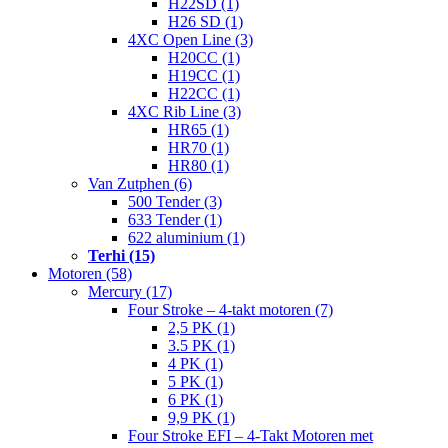
H22SD (1)
H26 SD (1)
4XC Open Line (3)
H20CC (1)
H19CC (1)
H22CC (1)
4XC Rib Line (3)
HR65 (1)
HR70 (1)
HR80 (1)
Van Zutphen (6)
500 Tender (3)
633 Tender (1)
622 aluminium (1)
Terhi (15)
Motoren (58)
Mercury (17)
Four Stroke – 4-takt motoren (7)
2,5 PK (1)
3.5 PK (1)
4 PK (1)
5 PK (1)
6 PK (1)
9,9 PK (1)
Four Stroke EFI – 4-Takt Motoren met