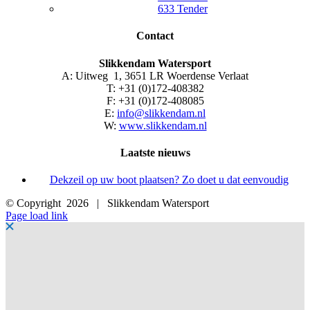
633 Tender
Contact
Slikkendam Watersport
A: Uitweg 1, 3651 LR Woerdense Verlaat
T: +31 (0)172-408382
F: +31 (0)172-408085
E:
info@slikkendam.nl
W:
www.slikkendam.nl
Laatste nieuws
Dekzeil op uw boot plaatsen? Zo doet u dat eenvoudig
© Copyright
2026 | Slikkendam Watersport
Facebook
Instagram
LinkedIn
YouTube
X
E-
Page load link
mail