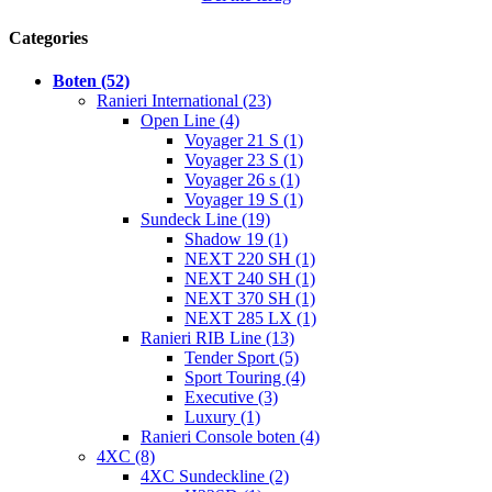
Categories
Boten (52)
Ranieri International (23)
Open Line (4)
Voyager 21 S (1)
Voyager 23 S (1)
Voyager 26 s (1)
Voyager 19 S (1)
Sundeck Line (19)
Shadow 19 (1)
NEXT 220 SH (1)
NEXT 240 SH (1)
NEXT 370 SH (1)
NEXT 285 LX (1)
Ranieri RIB Line (13)
Tender Sport (5)
Sport Touring (4)
Executive (3)
Luxury (1)
Ranieri Console boten (4)
4XC (8)
4XC Sundeckline (2)