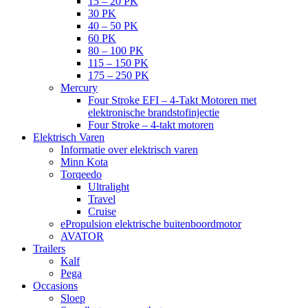
15 – 20 PK
30 PK
40 – 50 PK
60 PK
80 – 100 PK
115 – 150 PK
175 – 250 PK
Mercury
Four Stroke EFI – 4-Takt Motoren met
elektronische brandstofinjectie
Four Stroke – 4-takt motoren
Elektrisch Varen
Informatie over elektrisch varen
Minn Kota
Torqeedo
Ultralight
Travel
Cruise
ePropulsion elektrische buitenboordmotor
AVATOR
Trailers
Kalf
Pega
Occasions
Sloep