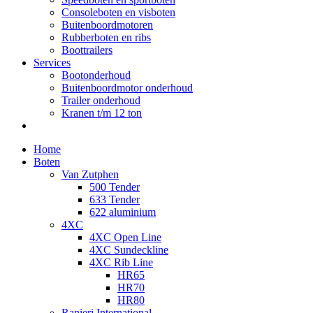
Consoleboten en visboten
Buitenboordmotoren
Rubberboten en ribs
Boottrailers
Services
Bootonderhoud
Buitenboordmotor onderhoud
Trailer onderhoud
Kranen t/m 12 ton
Home
Boten
Van Zutphen
500 Tender
633 Tender
622 aluminium
4XC
4XC Open Line
4XC Sundeckline
4XC Rib Line
HR65
HR70
HR80
Ranieri International