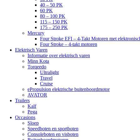
40 – 50 PK
60 PK
80 – 100 PK
115 – 150 PK
175 – 250 PK
Mercury
Four Stroke EFI – 4-Takt Motoren met elektronisch
Four Stroke – 4-takt motoren
Elektrisch Varen
Informatie over elektrisch varen
Minn Kota
Torqeedo
Ultralight
Travel
Cruise
ePropulsion elektrische buitenboordmotor
AVATOR
Trailers
Kalf
Pega
Occasions
Sloep
Speedboten en sportboten
Consoleboten en visboten
Buitenboordmotoren