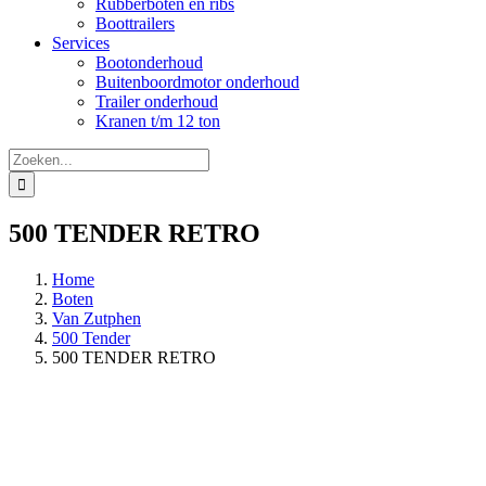
Rubberboten en ribs
Boottrailers
Services
Bootonderhoud
Buitenboordmotor onderhoud
Trailer onderhoud
Kranen t/m 12 ton
Zoeken
naar:
500 TENDER RETRO
Home
Boten
Van Zutphen
500 Tender
500 TENDER RETRO