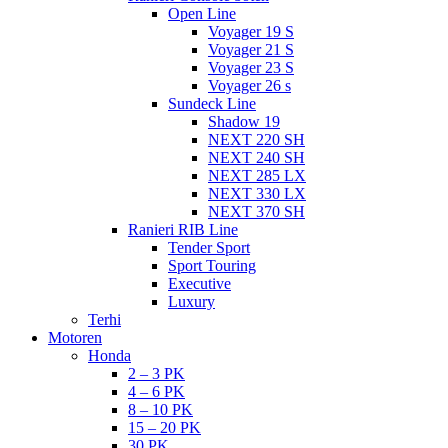
Open Line
Voyager 19 S
Voyager 21 S
Voyager 23 S
Voyager 26 s
Sundeck Line
Shadow 19
NEXT 220 SH
NEXT 240 SH
NEXT 285 LX
NEXT 330 LX
NEXT 370 SH
Ranieri RIB Line
Tender Sport
Sport Touring
Executive
Luxury
Terhi
Motoren
Honda
2 – 3 PK
4 – 6 PK
8 – 10 PK
15 – 20 PK
30 PK