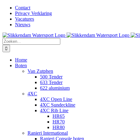
Ga
Facebook
Instagram
LinkedIn
YouTube
X
E-
Contact
naar
mail
Privacy Verklaring
inhoud
Vacatures
Nieuws
Zoeken
naar:
Home
Boten
Van Zutphen
500 Tender
633 Tender
622 aluminium
4XC
4XC Open Line
4XC Sundeckline
4XC Rib Line
HR65
HR70
HR80
Ranieri International
Ranieri Console boten