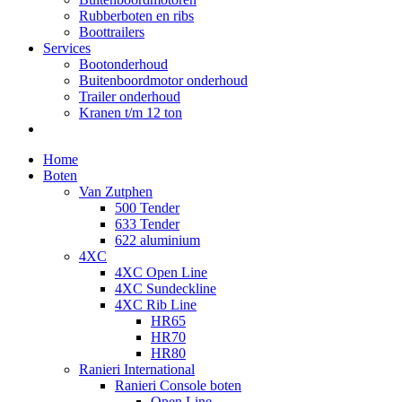
Rubberboten en ribs
Boottrailers
Services
Bootonderhoud
Buitenboordmotor onderhoud
Trailer onderhoud
Kranen t/m 12 ton
Home
Boten
Van Zutphen
500 Tender
633 Tender
622 aluminium
4XC
4XC Open Line
4XC Sundeckline
4XC Rib Line
HR65
HR70
HR80
Ranieri International
Ranieri Console boten
Open Line