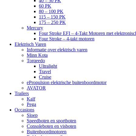
40 – 50 PK
60 PK
80 – 100 PK
115 – 150 PK
175 – 250 PK
Mercury
Four Stroke EFI – 4-Takt Motoren met elektronisch
Four Stroke – 4-takt motoren
Elektrisch Varen
Informatie over elektrisch varen
Minn Kota
Torqeedo
Ultralight
Travel
Cruise
ePropulsion elektrische buitenboordmotor
AVATOR
Trailers
Kalf
Pega
Occasions
Sloep
Speedboten en sportboten
Consoleboten en visboten
Buitenboordmotoren