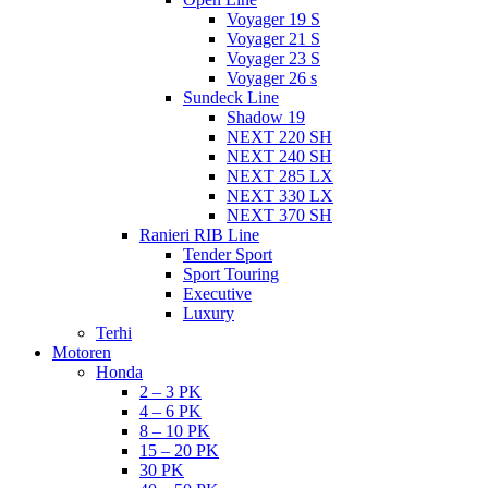
Voyager 19 S
Voyager 21 S
Voyager 23 S
Voyager 26 s
Sundeck Line
Shadow 19
NEXT 220 SH
NEXT 240 SH
NEXT 285 LX
NEXT 330 LX
NEXT 370 SH
Ranieri RIB Line
Tender Sport
Sport Touring
Executive
Luxury
Terhi
Motoren
Honda
2 – 3 PK
4 – 6 PK
8 – 10 PK
15 – 20 PK
30 PK