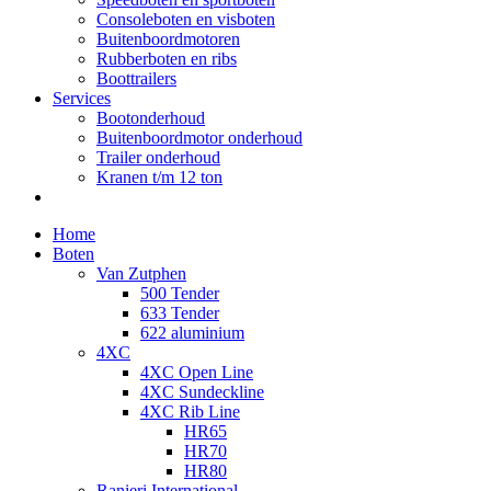
Consoleboten en visboten
Buitenboordmotoren
Rubberboten en ribs
Boottrailers
Services
Bootonderhoud
Buitenboordmotor onderhoud
Trailer onderhoud
Kranen t/m 12 ton
Home
Boten
Van Zutphen
500 Tender
633 Tender
622 aluminium
4XC
4XC Open Line
4XC Sundeckline
4XC Rib Line
HR65
HR70
HR80
Ranieri International