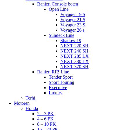
Ranieri Console boten
Open Line
Voyager 19 S
Voyager 21 S
Voyager 23 S
Voyager 26 s
Sundeck Line
Shadow 19
NEXT 220 SH
NEXT 240 SH
NEXT 285 LX
NEXT 330 LX
NEXT 370 SH
Ranieri RIB Line
Tender Sport
Sport Touring
Executive
Luxury
Terhi
Motoren
Honda
2 – 3 PK
4 – 6 PK
8 – 10 PK
15 – 20 PK