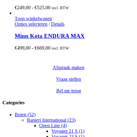
meerdere
variaties.
Prijsklasse:
€
249,00
-
€
525,00
incl. BTW
Deze
€249,00
optie
tot
Toon winkelwagen
kan
Dit
€525,00
Opties selecteren
/
Details
gekozen
product
worden
heeft
Minn Kota ENDURA MAX
op
meerdere
de
variaties.
Prijsklasse:
€
499,00
-
€
669,00
incl. BTW
productpagina
Deze
€499,00
optie
tot
kan
€669,00
Afspraak maken
gekozen
worden
op
Vraag stellen
de
productpagina
Bel me terug
Categories
Boten (52)
Ranieri International (23)
Open Line (4)
Voyager 21 S (1)
Voyager 23 S (1)