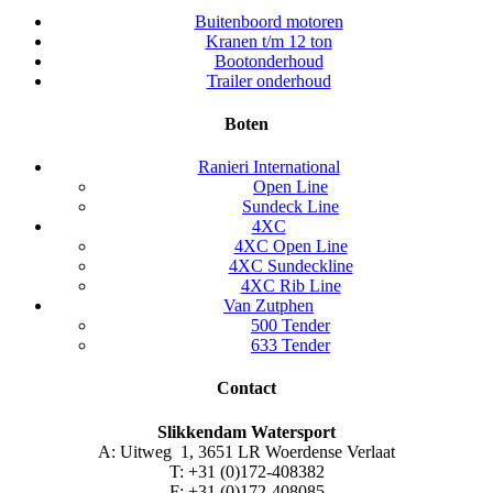
Buitenboord motoren
Kranen t/m 12 ton
Bootonderhoud
Trailer onderhoud
Boten
Ranieri International
Open Line
Sundeck Line
4XC
4XC Open Line
4XC Sundeckline
4XC Rib Line
Van Zutphen
500 Tender
633 Tender
Contact
Slikkendam Watersport
A: Uitweg 1, 3651 LR Woerdense Verlaat
T: +31 (0)172-408382
F: +31 (0)172-408085