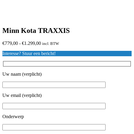
Minn Kota TRAXXIS
Prijsklasse:
€
779,00
-
€
1.299,00
incl. BTW
€779,00
Interesse? Stuur een bericht!
tot
€1.299,00
Uw naam (verplicht)
Uw email (verplicht)
Onderwerp