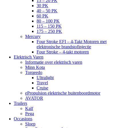
15 – 20 PK
30 PK
40 – 50 PK
60 PK
80 – 100 PK
115 – 150 PK
175 – 250 PK
Mercury
Four Stroke EFI – 4-Takt Motoren met
elektronische brandstofinjectie
Four Stroke – 4-takt motoren
Elektrisch Varen
Informatie over elektrisch varen
Minn Kota
Torqeedo
Ultralight
Travel
Cruise
ePropulsion elektrische buitenboordmotor
AVATOR
Trailers
Kalf
Pega
Occasions
Sloep