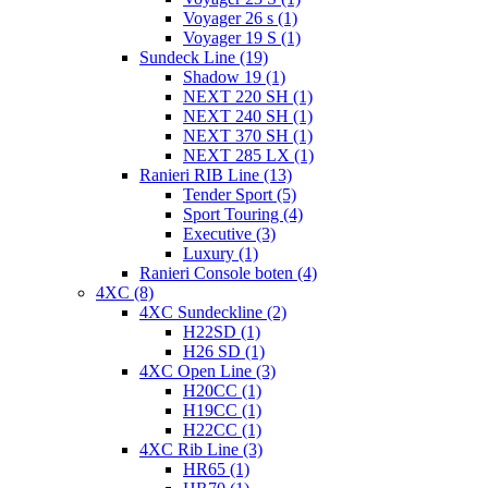
Voyager 26 s (1)
Voyager 19 S (1)
Sundeck Line (19)
Shadow 19 (1)
NEXT 220 SH (1)
NEXT 240 SH (1)
NEXT 370 SH (1)
NEXT 285 LX (1)
Ranieri RIB Line (13)
Tender Sport (5)
Sport Touring (4)
Executive (3)
Luxury (1)
Ranieri Console boten (4)
4XC (8)
4XC Sundeckline (2)
H22SD (1)
H26 SD (1)
4XC Open Line (3)
H20CC (1)
H19CC (1)
H22CC (1)
4XC Rib Line (3)
HR65 (1)