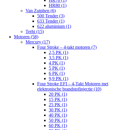
HR70 (1)
HR80 (1)
Van Zutphen (6)
500 Tender (3)
633 Tender (1)
622 aluminium (1)
Terhi (15)
Motoren (58)
Mercury (17)
Four Stroke – 4-takt motoren (7)
2,5 PK (1)
3.5 PK (1)
4 PK (1)
5 PK (1)
6 PK (1)
9,9 PK (1)
Four Stroke EFI – 4-Takt Motoren met
elektronische brandstofinjectie (10)
20 PK (1)
15 PK (1)
25 PK (1)
30 PK (1)
40 PK (1)
50 PK (1)
60 PK (1)