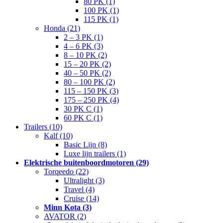
80 PK (1)
100 PK (1)
115 PK (1)
Honda (21)
2 – 3 PK (1)
4 – 6 PK (3)
8 – 10 PK (2)
15 – 20 PK (2)
40 – 50 PK (2)
80 – 100 PK (2)
115 – 150 PK (3)
175 – 250 PK (4)
30 PK C (1)
60 PK C (1)
Trailers (10)
Kalf (10)
Basic Lijn (8)
Luxe lijn trailers (1)
Elektrische buitenboordmotoren (29)
Torqeedo (22)
Ultralight (3)
Travel (4)
Cruise (14)
Minn Kota (3)
AVATOR (2)