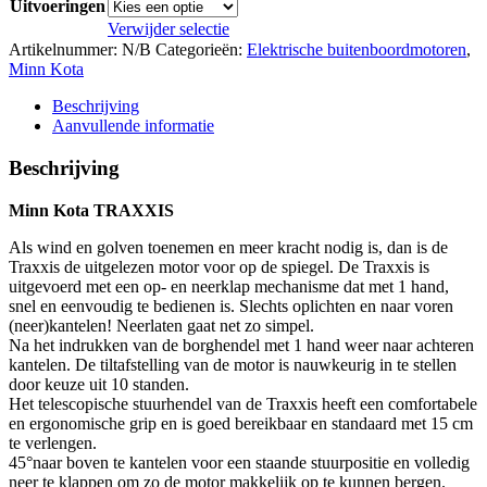
Uitvoeringen
Verwijder selectie
Artikelnummer:
N/B
Categorieën:
Elektrische buitenboordmotoren
,
Minn Kota
Beschrijving
Aanvullende informatie
Beschrijving
Minn Kota TRAXXIS
Als wind en golven toenemen en meer kracht nodig is, dan is de
Traxxis de uitgelezen motor voor op de spiegel. De Traxxis is
uitgevoerd met een op‐ en neerklap mechanisme dat met 1 hand,
snel en eenvoudig te bedienen is. Slechts oplichten en naar voren
(neer)kantelen! Neerlaten gaat net zo simpel.
Na het indrukken van de borghendel met 1 hand weer naar achteren
kantelen. De tiltafstelling van de motor is nauwkeurig in te stellen
door keuze uit 10 standen.
Het telescopische stuurhendel van de Traxxis heeft een comfortabele
en ergonomische grip en is goed bereikbaar en standaard met 15 cm
te verlengen.
45°naar boven te kantelen voor een staande stuurpositie en volledig
neer te klappen om zo de motor makkelijk op te kunnen bergen.