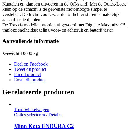
Kantelen en klappen uitvoeren in de Off‐stand! Met de Quick‐Lock
klem op de schacht is de gewenste motorhoogte simpel te
verstellen. De frictie voor zwaarder of lichter sturen is makkelijk
aan‐ of los te draaien.
De Traxxis modellen worden uitgevoerd met Digitale Maximizer™,
traploze snelheidsregeling voor‐ en achteruit en batterij tester.
Aanvullende informatie
Gewicht
10000 kg
Deel op Facebook
Tweet dit product
Pin dit product
Email dit product
Gerelateerde producten
Toon winkelwagen
Dit
Opties selecteren
/
Details
product
heeft
Minn Kota ENDURA C2