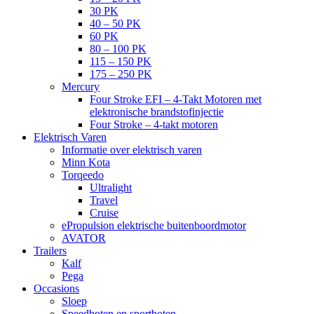
30 PK
40 – 50 PK
60 PK
80 – 100 PK
115 – 150 PK
175 – 250 PK
Mercury
Four Stroke EFI – 4-Takt Motoren met
elektronische brandstofinjectie
Four Stroke – 4-takt motoren
Elektrisch Varen
Informatie over elektrisch varen
Minn Kota
Torqeedo
Ultralight
Travel
Cruise
ePropulsion elektrische buitenboordmotor
AVATOR
Trailers
Kalf
Pega
Occasions
Sloep
Speedboten en sportboten