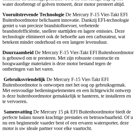
water doorbrengt of golven trotseert, deze motor presteert altijd.
Vooruitstrevende Technologie
De Mercury F-15 Vier-Takt EFI
Buitenboordmotor belichaamt innovatie. Dankzij EFI-technologie
geniet u van precieze brandstoftoevoer, verbeterde
brandstofefficiëntie, snellere starttijden en lagere emissies. Deze
technologie elimineert ook de behoefte aan een carburateur, wat
betekent minder onderhoud en een langere levensduur.
Duurzaamheid
De Mercury F-15 Vier-Takt EFI Buitenboordmotor
is gebouwd om te presteren. Met zijn robuuste constructie en
hoogwaardige materialen is deze motor bestand tegen de
ontberingen van het varen.
Gebruiksvriendelijk
De Mercury F-15 Vier-Takt EFI
Buitenboordmotor is ontworpen met het oog op gebruiksgemak.
Met eenvoudige bedieningselementen en een lichtgewicht ontwerp
is deze buitenboordmotor gemakkelijk te hanteren, te installeren en
te vervoeren.
Samenvatting
De Mercury 15 pk EFI Buitenboordmotor biedt de
perfecte balans tussen krachtige prestaties en betrouwbaarheid. Of u
nu een beginnende vaarder bent of een ervaren watersporter, deze
motor is uw ideale partner voor elke vaartocht.