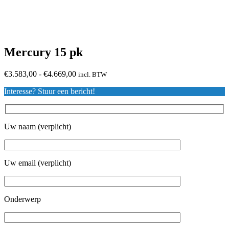
Mercury 15 pk
Prijsklasse:
€
3.583,00
-
€
4.669,00
incl. BTW
€3.583,00
Interesse? Stuur een bericht!
tot
€4.669,00
Uw naam (verplicht)
Uw email (verplicht)
Onderwerp