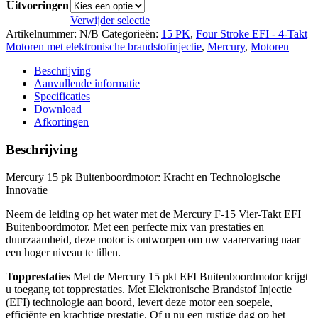
Uitvoeringen
Verwijder selectie
Artikelnummer:
N/B
Categorieën:
15 PK
,
Four Stroke EFI - 4-Takt
Motoren met elektronische brandstofinjectie
,
Mercury
,
Motoren
Beschrijving
Aanvullende informatie
Specificaties
Download
Afkortingen
Beschrijving
Mercury 15 pk Buitenboordmotor: Kracht en Technologische
Innovatie
Neem de leiding op het water met de Mercury F-15 Vier-Takt EFI
Buitenboordmotor. Met een perfecte mix van prestaties en
duurzaamheid, deze motor is ontworpen om uw vaarervaring naar
een hoger niveau te tillen.
Topprestaties
Met de Mercury 15 pkt EFI Buitenboordmotor krijgt
u toegang tot topprestaties. Met Elektronische Brandstof Injectie
(EFI) technologie aan boord, levert deze motor een soepele,
efficiënte en krachtige prestatie. Of u nu een rustige dag op het