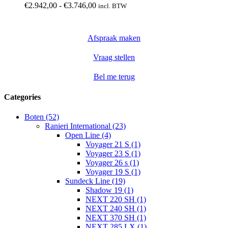
variaties.
Prijsklasse:
€
2.942,00
-
€
3.746,00
incl. BTW
productpagina
Deze
€2.942,00
optie
tot
kan
€3.746,00
Afspraak maken
gekozen
worden
op
Vraag stellen
de
productpagina
Bel me terug
Categories
Boten (52)
Ranieri International (23)
Open Line (4)
Voyager 21 S (1)
Voyager 23 S (1)
Voyager 26 s (1)
Voyager 19 S (1)
Sundeck Line (19)
Shadow 19 (1)
NEXT 220 SH (1)
NEXT 240 SH (1)
NEXT 370 SH (1)
NEXT 285 LX (1)