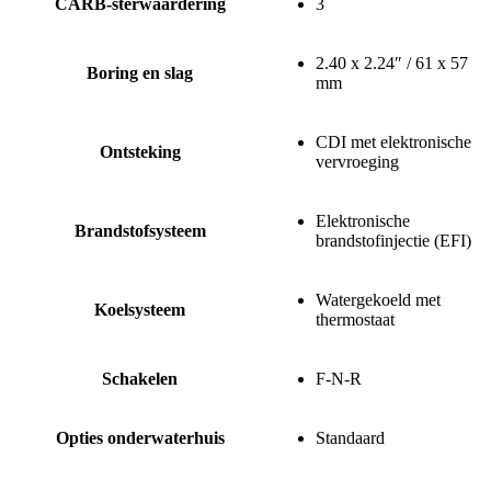
CARB-sterwaardering
3
2.40 x 2.24″ / 61 x 57
Boring en slag
mm
CDI met elektronische
Ontsteking
vervroeging
Elektronische
Brandstofsysteem
brandstofinjectie (EFI)
Watergekoeld met
Koelsysteem
thermostaat
Schakelen
F-N-R
Opties onderwaterhuis
Standaard