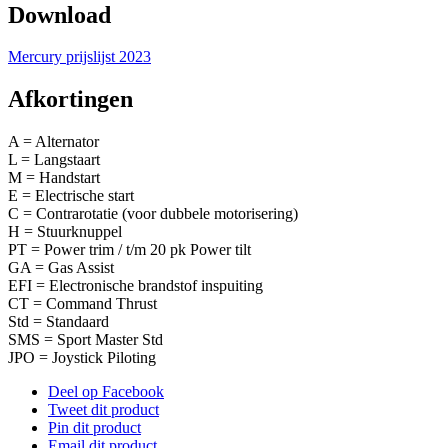
Download
Mercury prijslijst 2023
Afkortingen
A = Alternator
L = Langstaart
M = Handstart
E = Electrische start
C = Contrarotatie (voor dubbele motorisering)
H = Stuurknuppel
PT = Power trim / t/m 20 pk Power tilt
GA = Gas Assist
EFI = Electronische brandstof inspuiting
CT = Command Thrust
Std = Standaard
SMS = Sport Master Std
JPO = Joystick Piloting
Deel op Facebook
Tweet dit product
Pin dit product
Email dit product