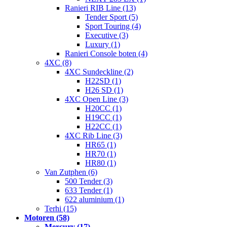
Ranieri RIB Line (13)
Tender Sport (5)
Sport Touring (4)
Executive (3)
Luxury (1)
Ranieri Console boten (4)
4XC (8)
4XC Sundeckline (2)
H22SD (1)
H26 SD (1)
4XC Open Line (3)
H20CC (1)
H19CC (1)
H22CC (1)
4XC Rib Line (3)
HR65 (1)
HR70 (1)
HR80 (1)
Van Zutphen (6)
500 Tender (3)
633 Tender (1)
622 aluminium (1)
Terhi (15)
Motoren (58)
Mercury (17)