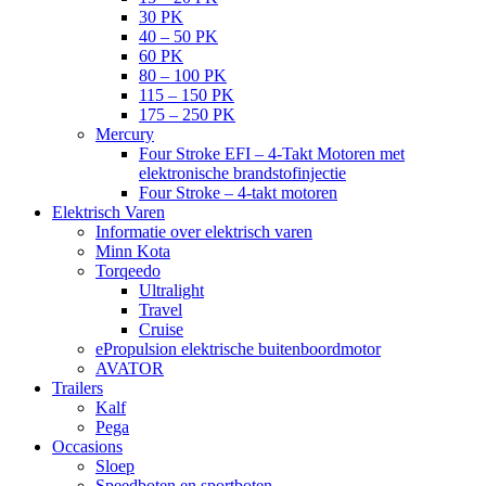
30 PK
40 – 50 PK
60 PK
80 – 100 PK
115 – 150 PK
175 – 250 PK
Mercury
Four Stroke EFI – 4-Takt Motoren met
elektronische brandstofinjectie
Four Stroke – 4-takt motoren
Elektrisch Varen
Informatie over elektrisch varen
Minn Kota
Torqeedo
Ultralight
Travel
Cruise
ePropulsion elektrische buitenboordmotor
AVATOR
Trailers
Kalf
Pega
Occasions
Sloep
Speedboten en sportboten