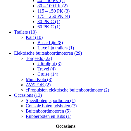
40 – 50 PK (2)
80 – 100 PK (2)
115 – 150 PK (3)
175 – 250 PK (4)
30 PK C (1)
60 PK C (1)
Trailers (10)
Kalf (10)
Basic Lijn (8)
Luxe lijn trailers (1)
Elektrische buitenboordmotoren (29)
Torqeedo (22)
Ultralight (3)
Travel (4)
Cruise (14)
Minn Kota (3)
AVATOR (2)
ePropulsion elektrische buitenboordmotor (2)
Occasions (13)
Speedboten, sportboten (1)
Console boten, visboten (7)
Buitenboordmotoren (5)
Rubberboten en Ribs (1)
Occasions