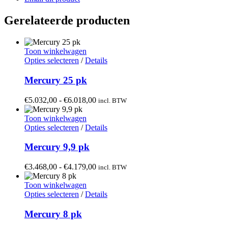
Gerelateerde producten
Toon winkelwagen
Dit
Opties selecteren
/
Details
product
heeft
Mercury 25 pk
meerdere
variaties.
Prijsklasse:
€
5.032,00
-
€
6.018,00
incl. BTW
Deze
€5.032,00
optie
tot
Toon winkelwagen
kan
Dit
€6.018,00
Opties selecteren
/
Details
gekozen
product
worden
heeft
Mercury 9,9 pk
op
meerdere
de
variaties.
Prijsklasse:
€
3.468,00
-
€
4.179,00
incl. BTW
productpagina
Deze
€3.468,00
optie
tot
Toon winkelwagen
kan
Dit
€4.179,00
Opties selecteren
/
Details
gekozen
product
worden
heeft
Mercury 8 pk
op
meerdere
de