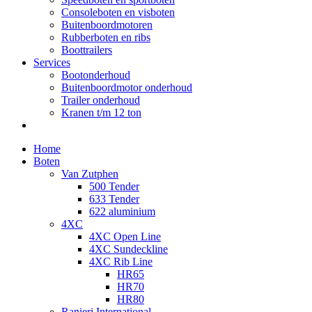
Consoleboten en visboten
Buitenboordmotoren
Rubberboten en ribs
Boottrailers
Services
Bootonderhoud
Buitenboordmotor onderhoud
Trailer onderhoud
Kranen t/m 12 ton
Home
Boten
Van Zutphen
500 Tender
633 Tender
622 aluminium
4XC
4XC Open Line
4XC Sundeckline
4XC Rib Line
HR65
HR70
HR80
Ranieri International