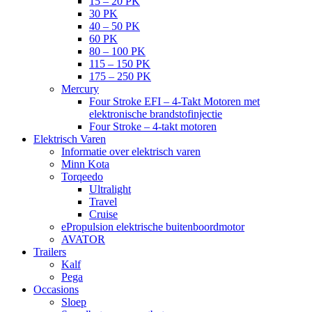
15 – 20 PK
30 PK
40 – 50 PK
60 PK
80 – 100 PK
115 – 150 PK
175 – 250 PK
Mercury
Four Stroke EFI – 4-Takt Motoren met
elektronische brandstofinjectie
Four Stroke – 4-takt motoren
Elektrisch Varen
Informatie over elektrisch varen
Minn Kota
Torqeedo
Ultralight
Travel
Cruise
ePropulsion elektrische buitenboordmotor
AVATOR
Trailers
Kalf
Pega
Occasions
Sloep