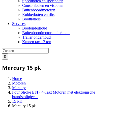
Speedboten en sportboten
Consoleboten en visboten
Buitenboordmotoren
Rubberboten en ribs
Boottrailers
Services
Bootonderhoud
Buitenboordmotor onderhoud
Trailer onderhoud
Kranen t/m 12 ton
Zoeken
naar:
Mercury 15 pk
Home
Motoren
Mercury
Four Stroke EFI - 4-Takt Motoren met elektronische
brandstofinjectie
15 PK
Mercury 15 pk