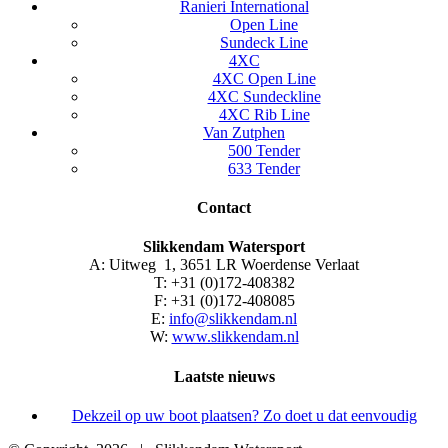
Ranieri International
Open Line
Sundeck Line
4XC
4XC Open Line
4XC Sundeckline
4XC Rib Line
Van Zutphen
500 Tender
633 Tender
Contact
Slikkendam Watersport
A: Uitweg 1, 3651 LR Woerdense Verlaat
T: +31 (0)172-408382
F: +31 (0)172-408085
E:
info@slikkendam.nl
W:
www.slikkendam.nl
Laatste nieuws
Dekzeil op uw boot plaatsen? Zo doet u dat eenvoudig