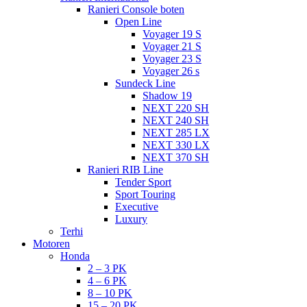
Ranieri Console boten
Open Line
Voyager 19 S
Voyager 21 S
Voyager 23 S
Voyager 26 s
Sundeck Line
Shadow 19
NEXT 220 SH
NEXT 240 SH
NEXT 285 LX
NEXT 330 LX
NEXT 370 SH
Ranieri RIB Line
Tender Sport
Sport Touring
Executive
Luxury
Terhi
Motoren
Honda
2 – 3 PK
4 – 6 PK
8 – 10 PK
15 – 20 PK