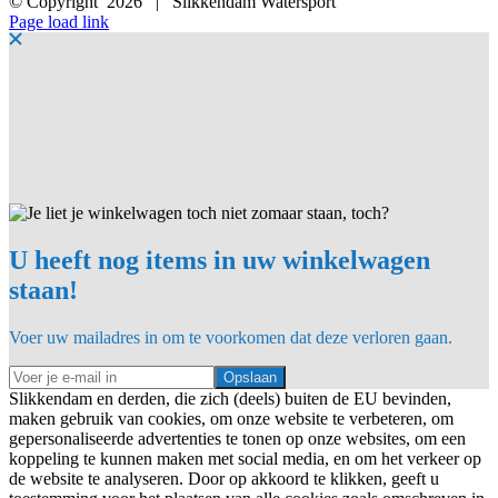
© Copyright
2026 | Slikkendam Watersport
Facebook
Instagram
LinkedIn
YouTube
X
E-
Page load link
mail
U heeft nog items in uw winkelwagen
staan!
Voer uw mailadres in om te voorkomen dat deze verloren gaan.
Opslaan
Slikkendam en derden, die zich (deels) buiten de EU bevinden,
maken gebruik van cookies, om onze website te verbeteren, om
gepersonaliseerde advertenties te tonen op onze websites, om een
koppeling te kunnen maken met social media, en om het verkeer op
de website te analyseren. Door op akkoord te klikken, geeft u