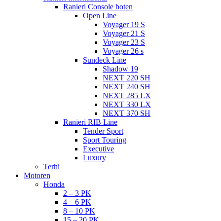
Ranieri Console boten
Open Line
Voyager 19 S
Voyager 21 S
Voyager 23 S
Voyager 26 s
Sundeck Line
Shadow 19
NEXT 220 SH
NEXT 240 SH
NEXT 285 LX
NEXT 330 LX
NEXT 370 SH
Ranieri RIB Line
Tender Sport
Sport Touring
Executive
Luxury
Terhi
Motoren
Honda
2 – 3 PK
4 – 6 PK
8 – 10 PK
15 – 20 PK