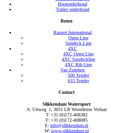
Bootonderhoud
Trailer onderhoud
Boten
Ranieri International
Open Line
Sundeck Line
4XC
4XC Open Line
4XC Sundeckline
4XC Rib Line
Van Zutphen
500 Tender
633 Tender
Contact
Slikkendam Watersport
A: Uitweg 1, 3651 LR Woerdense Verlaat
T: +31 (0)172-408382
F: +31 (0)172-408085
E:
info@slikkendam.nl
W:
www.slikkendam.nl