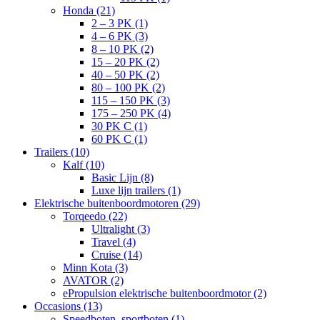
Honda (21)
2 – 3 PK (1)
4 – 6 PK (3)
8 – 10 PK (2)
15 – 20 PK (2)
40 – 50 PK (2)
80 – 100 PK (2)
115 – 150 PK (3)
175 – 250 PK (4)
30 PK C (1)
60 PK C (1)
Trailers (10)
Kalf (10)
Basic Lijn (8)
Luxe lijn trailers (1)
Elektrische buitenboordmotoren (29)
Torqeedo (22)
Ultralight (3)
Travel (4)
Cruise (14)
Minn Kota (3)
AVATOR (2)
ePropulsion elektrische buitenboordmotor (2)
Occasions (13)
Speedboten, sportboten (1)