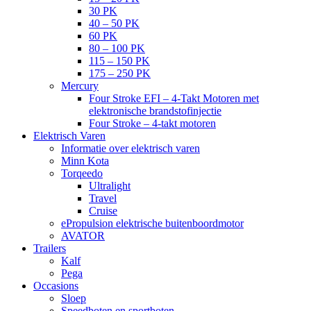
30 PK
40 – 50 PK
60 PK
80 – 100 PK
115 – 150 PK
175 – 250 PK
Mercury
Four Stroke EFI – 4-Takt Motoren met
elektronische brandstofinjectie
Four Stroke – 4-takt motoren
Elektrisch Varen
Informatie over elektrisch varen
Minn Kota
Torqeedo
Ultralight
Travel
Cruise
ePropulsion elektrische buitenboordmotor
AVATOR
Trailers
Kalf
Pega
Occasions
Sloep
Speedboten en sportboten