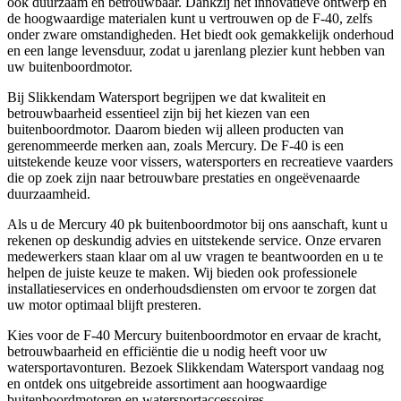
ook duurzaam en betrouwbaar. Dankzij het innovatieve ontwerp en
de hoogwaardige materialen kunt u vertrouwen op de F-40, zelfs
onder zware omstandigheden. Het biedt ook gemakkelijk onderhoud
en een lange levensduur, zodat u jarenlang plezier kunt hebben van
uw buitenboordmotor.
Bij Slikkendam Watersport begrijpen we dat kwaliteit en
betrouwbaarheid essentieel zijn bij het kiezen van een
buitenboordmotor. Daarom bieden wij alleen producten van
gerenommeerde merken aan, zoals Mercury. De F-40 is een
uitstekende keuze voor vissers, watersporters en recreatieve vaarders
die op zoek zijn naar betrouwbare prestaties en ongeëvenaarde
duurzaamheid.
Als u de Mercury 40 pk buitenboordmotor bij ons aanschaft, kunt u
rekenen op deskundig advies en uitstekende service. Onze ervaren
medewerkers staan klaar om al uw vragen te beantwoorden en u te
helpen de juiste keuze te maken. Wij bieden ook professionele
installatieservices en onderhoudsdiensten om ervoor te zorgen dat
uw motor optimaal blijft presteren.
Kies voor de F-40 Mercury buitenboordmotor en ervaar de kracht,
betrouwbaarheid en efficiëntie die u nodig heeft voor uw
watersportavonturen. Bezoek Slikkendam Watersport vandaag nog
en ontdek ons uitgebreide assortiment aan hoogwaardige
buitenboordmotoren en watersportaccessoires.