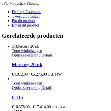
JPO = Joystick Piloting
Deel op Facebook
Tweet dit product
Pin dit product
Email dit product
Gerelateerde producten
Toon winkelwagen
Dit
Opties selecteren
/
Details
product
heeft
Mercury 20 pk
meerdere
variaties.
Prijsklasse:
€
4.012,00
-
€
5.275,00
incl. BTW
Deze
€4.012,00
optie
tot
Toon winkelwagen
kan
Dit
€5.275,00
Opties selecteren
/
Details
gekozen
product
worden
heeft
F 115
op
meerdere
de
variaties.
Prijsklasse:
€
16.378,00
-
€
17.414,00
incl. BTW
productpagina
Deze
€16.378,00