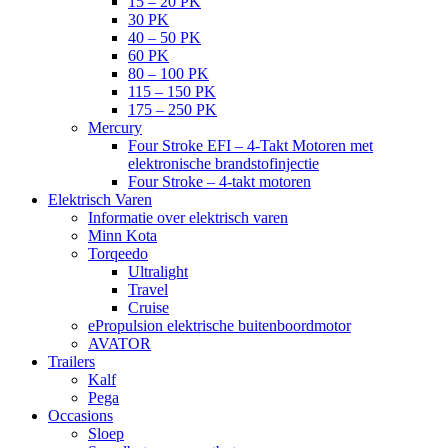
15 – 20 PK
30 PK
40 – 50 PK
60 PK
80 – 100 PK
115 – 150 PK
175 – 250 PK
Mercury
Four Stroke EFI – 4-Takt Motoren met
elektronische brandstofinjectie
Four Stroke – 4-takt motoren
Elektrisch Varen
Informatie over elektrisch varen
Minn Kota
Torqeedo
Ultralight
Travel
Cruise
ePropulsion elektrische buitenboordmotor
AVATOR
Trailers
Kalf
Pega
Occasions
Sloep