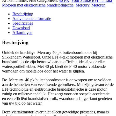
Artikelnummer:
N/B
Categorieën:
40 PK
,
Four Stroke EFI - 4-Takt
Motoren met elektronische brandstofinjectie
,
Mercury
,
Motoren
Beschrijving
Aanvullende informatie
Specificaties
Download
Afkortingen
Beschrijving
Ontdek de krachtige Mercury 40 pk buitenboordmotor bij
Slikkendam Watersport. Onze EFI 4-takt motoren met elektronische
brandstofinjectie zijn betrouwbaar en efficiënt, ideaal voor elke
watersportliefhebber. Met 40 pk biedt de F-40 motor voldoende
vermogen om moeiteloos door het water te glijden.
De Mercury 40 pk buitenboordmotor is ontworpen om te voldoen
aan de behoeften van veeleisende gebruikers. Met zijn geavanceerde
EFI-technologie en elektronische brandstofinjectie is deze motor
zuinig en milieuvriendelijk. Het zorgt voor een soepele acceleratie
en een efficiënt brandstofverbruik, waardoor u langer kunt genieten
van uw tijd op het water.
Deze viertaktmotor levert niet alleen geweldige prestaties, maar is