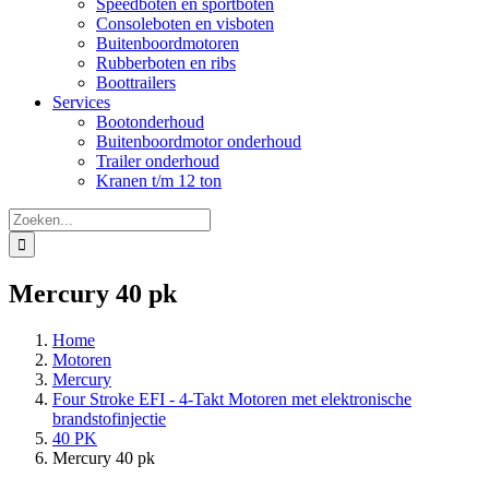
Speedboten en sportboten
Consoleboten en visboten
Buitenboordmotoren
Rubberboten en ribs
Boottrailers
Services
Bootonderhoud
Buitenboordmotor onderhoud
Trailer onderhoud
Kranen t/m 12 ton
Zoeken
naar:
Mercury 40 pk
Home
Motoren
Mercury
Four Stroke EFI - 4-Takt Motoren met elektronische
brandstofinjectie
40 PK
Mercury 40 pk