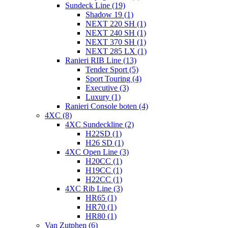
Sundeck Line (19)
Shadow 19 (1)
NEXT 220 SH (1)
NEXT 240 SH (1)
NEXT 370 SH (1)
NEXT 285 LX (1)
Ranieri RIB Line (13)
Tender Sport (5)
Sport Touring (4)
Executive (3)
Luxury (1)
Ranieri Console boten (4)
4XC (8)
4XC Sundeckline (2)
H22SD (1)
H26 SD (1)
4XC Open Line (3)
H20CC (1)
H19CC (1)
H22CC (1)
4XC Rib Line (3)
HR65 (1)
HR70 (1)
HR80 (1)
Van Zutphen (6)