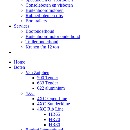
Consoleboten en visboten
Buitenboordmotoren
Rubberboten en ribs
Boottrailers
Services
Bootonderhoud
Buitenboordmotor onderhoud
Trailer onderhoud
Kranen t/m 12 ton
Home
Boten
Van Zutphen
500 Tender
633 Tender
622 aluminium
4XC
4XC Open Line
4XC Sundeckline
4XC Rib Line
HR65
HR70
HR80
Ranieri International