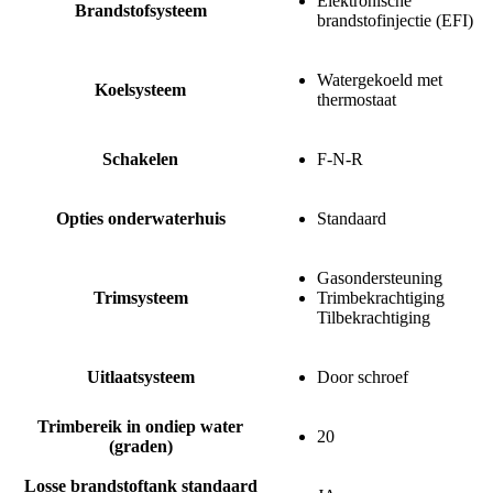
Elektronische
Brandstofsysteem
brandstofinjectie (EFI)
Watergekoeld met
Koelsysteem
thermostaat
Schakelen
F-N-R
Opties onderwaterhuis
Standaard
Gasondersteuning
Trimsysteem
Trimbekrachtiging
Tilbekrachtiging
Uitlaatsysteem
Door schroef
Trimbereik in ondiep water
20
(graden)
Losse brandstoftank standaard