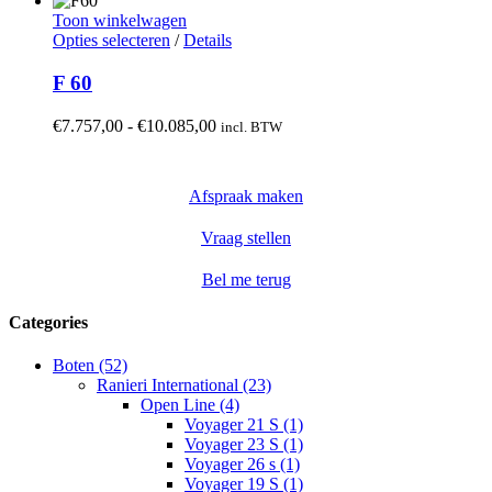
optie
tot
Toon winkelwagen
kan
Dit
€17.414,00
Opties selecteren
/
Details
gekozen
product
worden
heeft
F 60
op
meerdere
de
variaties.
Prijsklasse:
€
7.757,00
-
€
10.085,00
incl. BTW
productpagina
Deze
€7.757,00
optie
tot
kan
€10.085,00
Afspraak maken
gekozen
worden
op
Vraag stellen
de
productpagina
Bel me terug
Categories
Boten (52)
Ranieri International (23)
Open Line (4)
Voyager 21 S (1)
Voyager 23 S (1)
Voyager 26 s (1)
Voyager 19 S (1)