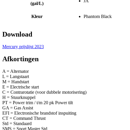
JA
(gal/L)
Kleur
Phantom Black
Download
Mercury prijslijst 2023
Afkortingen
A = Alternator
L = Langstaart
M = Handstart
E = Electrische start
C = Contrarotatie (voor dubbele motorisering)
H = Stuurknuppel
PT = Power trim / t/m 20 pk Power tilt
GA = Gas Assist
EFI = Electronische brandstof inspuiting
CT = Command Thrust
Std = Standaard
SMS = Sport Master Std