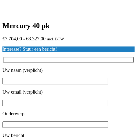
Mercury 40 pk
Prijsklasse:
€
7.704,00
-
€
8.327,00
incl. BTW
€7.704,00
Interesse? Stuur een bericht!
tot
€8.327,00
Uw naam (verplicht)
Uw email (verplicht)
Onderwerp
Uw bericht