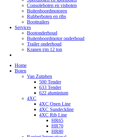
Consoleboten en visboten
Buitenboordmotoren
Rubberboten en ribs
Boottrailers
Services
Bootonderhoud
Buitenboordmotor onderhoud
Trailer onderhoud
Kranen t/m 12 ton
Home
Boten
Van Zutphen
500 Tender
633 Tender
622 aluminium
4XC
4XC Open Line
4XC Sundeckline
4XC Rib Line
HR65
HR70
HR80
Ranieri International