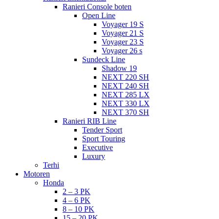
Ranieri Console boten
Open Line
Voyager 19 S
Voyager 21 S
Voyager 23 S
Voyager 26 s
Sundeck Line
Shadow 19
NEXT 220 SH
NEXT 240 SH
NEXT 285 LX
NEXT 330 LX
NEXT 370 SH
Ranieri RIB Line
Tender Sport
Sport Touring
Executive
Luxury
Terhi
Motoren
Honda
2 – 3 PK
4 – 6 PK
8 – 10 PK
15 – 20 PK