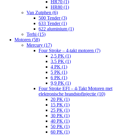
HR70 (1)
HR80 (1)
Van Zutphen (6)
500 Tender (3)
633 Tender (1)
622 aluminium (1)
Terhi (15)
Motoren (58)
Mercury (17)
Four Stroke – 4-takt motoren (7)
2,5 PK (1)
3.5 PK (1)
4 PK (1)
5 PK (1)
6 PK (1)
9,9 PK (1)
Four Stroke EFI – 4-Takt Motoren met
elektronische brandstofinjectie (10)
20 PK (1)
15 PK (1)
25 PK (1)
30 PK (1)
40 PK (1)
50 PK (1)
60 PK (1)