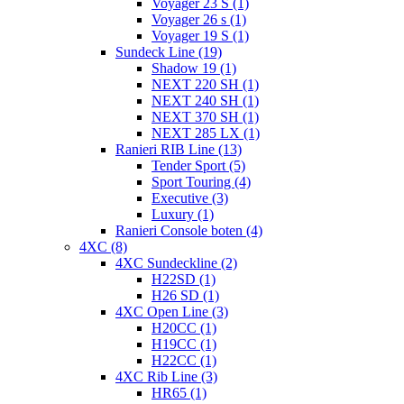
Voyager 23 S (1)
Voyager 26 s (1)
Voyager 19 S (1)
Sundeck Line (19)
Shadow 19 (1)
NEXT 220 SH (1)
NEXT 240 SH (1)
NEXT 370 SH (1)
NEXT 285 LX (1)
Ranieri RIB Line (13)
Tender Sport (5)
Sport Touring (4)
Executive (3)
Luxury (1)
Ranieri Console boten (4)
4XC (8)
4XC Sundeckline (2)
H22SD (1)
H26 SD (1)
4XC Open Line (3)
H20CC (1)
H19CC (1)
H22CC (1)
4XC Rib Line (3)
HR65 (1)