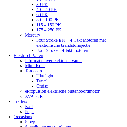
30 PK
40 – 50 PK
60 PK
80 – 100 PK
115 – 150 PK
175 – 250 PK
Mercury
Four Stroke EFI – 4-Takt Motoren met
elektronische brandstofinjectie
Four Stroke – 4-takt motoren
Elektrisch Varen
Informatie over elektrisch varen
Minn Kota
Torqeedo
Ultralight
Travel
Cruise
ePropulsion elektrische buitenboordmotor
AVATOR
Trailers
Kalf
Pega
Occasions
Sloep
Speedboten en sportboten