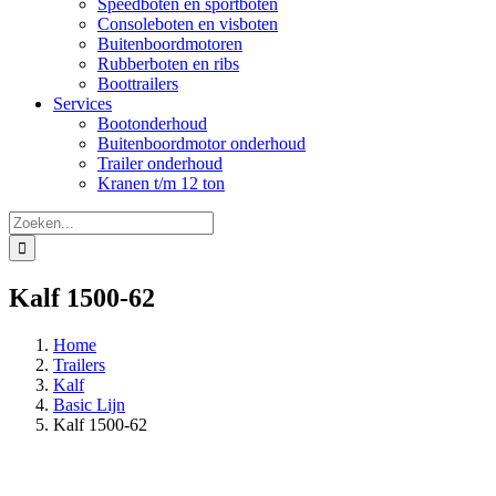
Speedboten en sportboten
Consoleboten en visboten
Buitenboordmotoren
Rubberboten en ribs
Boottrailers
Services
Bootonderhoud
Buitenboordmotor onderhoud
Trailer onderhoud
Kranen t/m 12 ton
Zoeken
naar:
Kalf 1500-62
Home
Trailers
Kalf
Basic Lijn
Kalf 1500-62