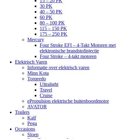
15 – 20 PK
30 PK
40 – 50 PK
60 PK
80 – 100 PK
115 – 150 PK
175 – 250 PK
Mercury
Four Stroke EFI – 4-Takt Motoren met
elektronische brandstofinjectie
Four Stroke – 4-takt motoren
Elektrisch Varen
Informatie over elektrisch varen
Minn Kota
Torqeedo
Ultralight
Travel
Cruise
ePropulsion elektrische buitenboordmotor
AVATOR
Trailers
Kalf
Pega
Occasions
Sloep