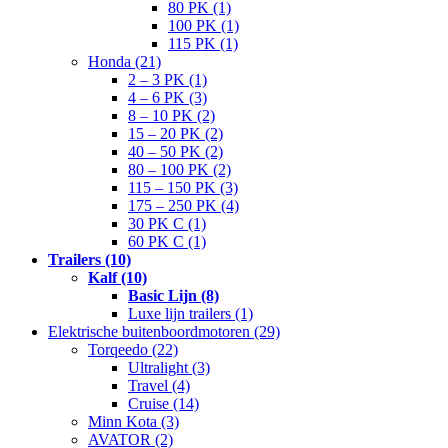
80 PK (1)
100 PK (1)
115 PK (1)
Honda (21)
2 – 3 PK (1)
4 – 6 PK (3)
8 – 10 PK (2)
15 – 20 PK (2)
40 – 50 PK (2)
80 – 100 PK (2)
115 – 150 PK (3)
175 – 250 PK (4)
30 PK C (1)
60 PK C (1)
Trailers (10)
Kalf (10)
Basic Lijn (8)
Luxe lijn trailers (1)
Elektrische buitenboordmotoren (29)
Torqeedo (22)
Ultralight (3)
Travel (4)
Cruise (14)
Minn Kota (3)
AVATOR (2)