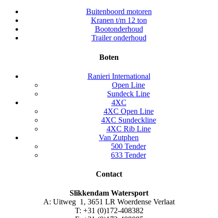
Buitenboord motoren
Kranen t/m 12 ton
Bootonderhoud
Trailer onderhoud
Boten
Ranieri International
Open Line
Sundeck Line
4XC
4XC Open Line
4XC Sundeckline
4XC Rib Line
Van Zutphen
500 Tender
633 Tender
Contact
Slikkendam Watersport
A: Uitweg 1, 3651 LR Woerdense Verlaat
T: +31 (0)172-408382