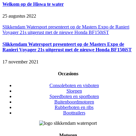
Welkom op de Hiswa te water
25 augustus 2022
Slikkendam Watersport presenteert op de Masters Expo de Ranieri
Voyager 21s uitgerust met de nieuwe Honda BF150iST
Slikkendam Watersport presenteert op de Masters Expo de
Ranieri Voyager 21s uitgerust met de nieuwe Honda BF150iST
17 november 2021
Occasions
Consoleboten en visboten
Sloepen
Speedboten en sportboten
Buitenboordmotoren
Rubberboten en ribs
Boottrailers
Motoren