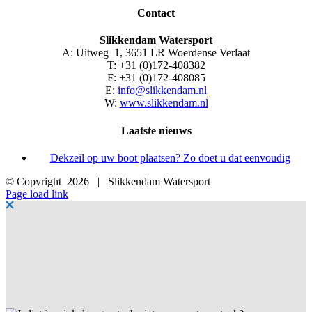
Contact
Slikkendam Watersport
A: Uitweg 1, 3651 LR Woerdense Verlaat
T: +31 (0)172-408382
F: +31 (0)172-408085
E:
info@slikkendam.nl
W:
www.slikkendam.nl
Laatste nieuws
Dekzeil op uw boot plaatsen? Zo doet u dat eenvoudig
© Copyright
2026 | Slikkendam Watersport
Facebook
Instagram
LinkedIn
YouTube
X
E-
Page load link
mail