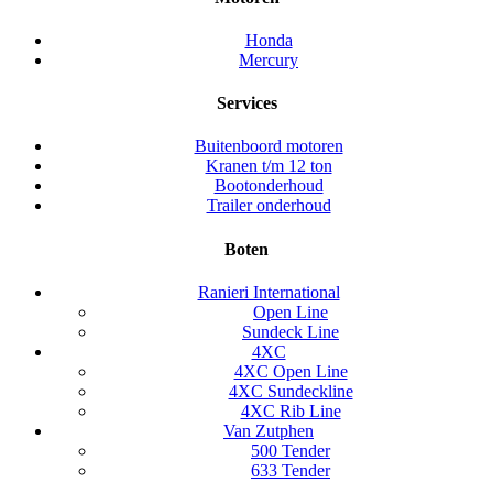
Honda
Mercury
Services
Buitenboord motoren
Kranen t/m 12 ton
Bootonderhoud
Trailer onderhoud
Boten
Ranieri International
Open Line
Sundeck Line
4XC
4XC Open Line
4XC Sundeckline
4XC Rib Line
Van Zutphen
500 Tender
633 Tender