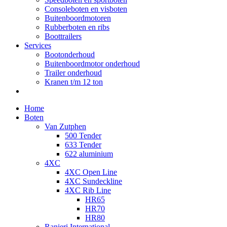
Consoleboten en visboten
Buitenboordmotoren
Rubberboten en ribs
Boottrailers
Services
Bootonderhoud
Buitenboordmotor onderhoud
Trailer onderhoud
Kranen t/m 12 ton
Home
Boten
Van Zutphen
500 Tender
633 Tender
622 aluminium
4XC
4XC Open Line
4XC Sundeckline
4XC Rib Line
HR65
HR70
HR80
Ranieri International