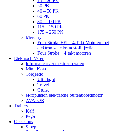
15 – 20 PK
30 PK
40 – 50 PK
60 PK
80 – 100 PK
115 – 150 PK
175 – 250 PK
Mercury
Four Stroke EFI – 4-Takt Motoren met
elektronische brandstofinjectie
Four Stroke – 4-takt motoren
Elektrisch Varen
Informatie over elektrisch varen
Minn Kota
Torqeedo
Ultralight
Travel
Cruise
ePropulsion elektrische buitenboordmotor
AVATOR
Trailers
Kalf
Pega
Occasions
Sloep