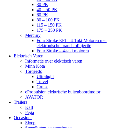
30 PK
40 – 50 PK
60 PK
80 – 100 PK
115 – 150 PK
175 – 250 PK
Mercury
Four Stroke EFI – 4-Takt Motoren met
elektronische brandstofinjectie
Four Stroke – 4-takt motoren
Elektrisch Varen
Informatie over elektrisch varen
Minn Kota
Torqeedo
Ultralight
Travel
Cruise
ePropulsion elektrische buitenboordmotor
AVATOR
Trailers
Kalf
Pega
Occasions
Sloep
Speedboten en sportboten