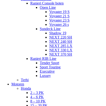
Ranieri Console boten
Open Line
Voyager 19 S
Voyager 21 S
Voyager 23 S
Voyager 26 s
Sundeck Line
Shadow 19
NEXT 220 SH
NEXT 240 SH
NEXT 285 LX
NEXT 330 LX
NEXT 370 SH
Ranieri RIB Line
Tender Sport
Sport Touring
Executive
Luxury
Terhi
Motoren
Honda
2 – 3 PK
4 – 6 PK
8 – 10 PK
15 – 20 PK